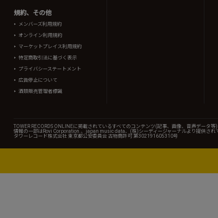
規約、その他
メンバーズ利用規約
オンライン利用規約
マーケットプレイス利用規約
特定商取引法に基づく表示
プライバシーステートメント
広告停止について
酒類販売管理者標識
TOWER RECORDS ONLINEに掲載されているすべてのコンテンツ(記事、画像、音声デ
情報の一部はRovi Corporation.、japan music data、(株)シーディージャーナルより提供
タワーレコード株式会社 東京都公安委員会 古物商許可 第302191605310号