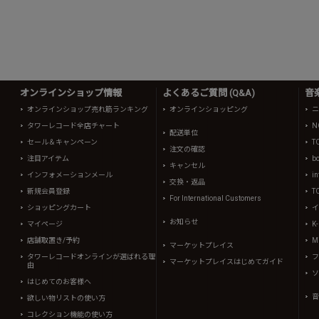
オンラインショップ情報
よくあるご質問 (Q&A)
音
オンラインショップ売れ筋ランキング
オンラインショッピング
ニ
タワーレコード全店チャート
N
配送単位
セール＆キャンペーン
T
注文の確認
注目アイテム
b
キャンセル
インフォメーションメール
in
交換・返品
新規会員登録
T
For International Customers
ショッピングカート
イ
お知らせ
マイページ
K
店舗取置き/予約
Mi
マーケットプレイス
タワーレコードオンラインが選ばれる理
フ
マーケットプレイスはじめてガイド
由
ソ
はじめてのお客様へ
音
欲しい物リストの使い方
コレクション機能の使い方