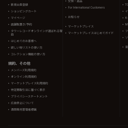
交換・返品
新規会員登録
T
For International Customers
ショッピングカート
イ
お知らせ
マイページ
K
店舗取置き/予約
Mi
マーケットプレイス
タワーレコードオンラインが選ばれる理
フ
マーケットプレイスはじめてガイド
由
ソ
はじめてのお客様へ
音
欲しい物リストの使い方
コレクション機能の使い方
規約、その他
メンバーズ利用規約
オンライン利用規約
マーケットプレイス利用規約
特定商取引法に基づく表示
プライバシーステートメント
広告停止について
酒類販売管理者標識