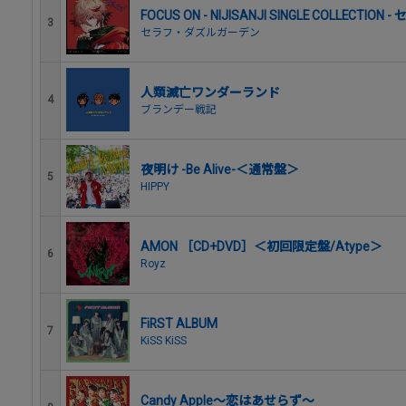
FOCUS ON - NIJISANJI SINGLE COLLECT
3
セラフ・ダズルガーデン
人類滅亡ワンダーランド
4
ブランデー戦記
夜明け -Be Alive-＜通常盤＞
5
HIPPY
AMON ［CD+DVD］＜初回限定盤/Atype＞
6
Royz
FiRST ALBUM
7
KiSS KiSS
Candy Apple～恋はあせらず～