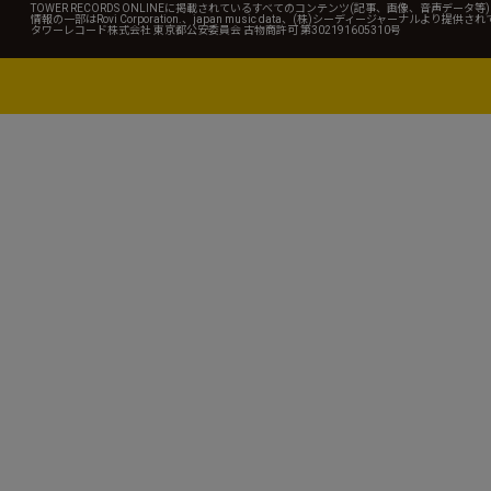
TOWER RECORDS ONLINEに掲載されているすべてのコンテンツ(記事、画像、音声デ
情報の一部はRovi Corporation.、japan music data、(株)シーディージャーナルより提供
タワーレコード株式会社 東京都公安委員会 古物商許可 第302191605310号