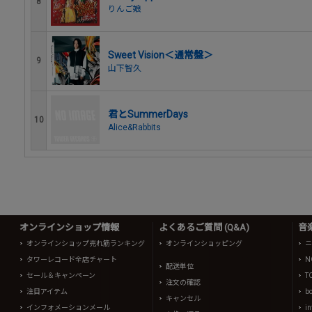
8
りんご娘
Sweet Vision＜通常盤＞
9
山下智久
君とSummerDays
10
Alice&Rabbits
オンラインショップ情報
よくあるご質問 (Q&A)
音
オンラインショップ売れ筋ランキング
オンラインショッピング
ニ
タワーレコード全店チャート
N
配送単位
セール＆キャンペーン
T
注文の確認
注目アイテム
b
キャンセル
インフォメーションメール
in