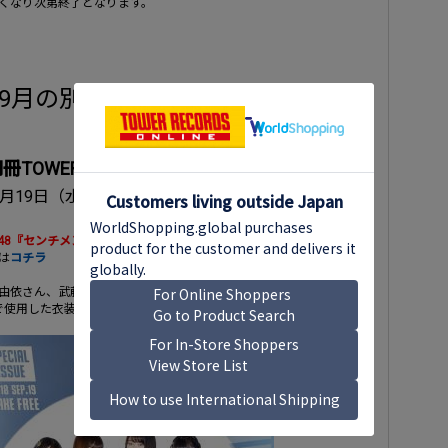
くなり次第終了となります。
9月の別冊TOWER PLUS+】
冊TOWER PLUS+ AKB48特別号
9月19日（水）開店から配布開始。
B48『センチメンタルトレイン』×TOWER RECORDS 決定！
は
コチラ
由依さん、武藤十夢さん、田中美久さん、向井地美音さんの
で使用した衣装での激レアな撮り下ろし！