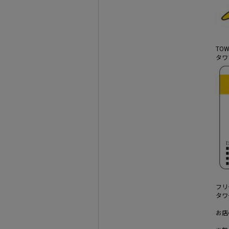
TO
タワ
フリ
タワ
お店