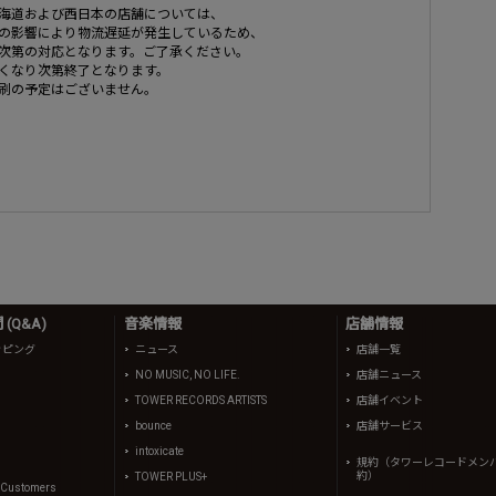
海道および西日本の店舗については、
の影響により物流遅延が発生しているため、
次第の対応となります。ご了承ください。
くなり次第終了となります。
刷の予定はございません。
(Q&A)
音楽情報
店舗情報
ッピング
ニュース
店舗一覧
NO MUSIC, NO LIFE.
店舗ニュース
TOWER RECORDS ARTISTS
店舗イベント
bounce
店舗サービス
intoxicate
規約（タワーレコードメン
約）
TOWER PLUS+
l Customers