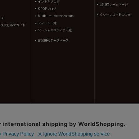
イントキブログ
渋谷店ホームページ
K-POPブログ
タワーレコードカフェ
Mikiki - music review site
イス
フィード一覧
イスはじめてガイド
ソーシャルメディア一覧
音楽情報データベース
コンテンツ(記事、画像、音声データ等)はタワーレコード株式会社の承諾なしに無断転載することはできませ
、(株)シーディージャーナルより提供されています。
605310号