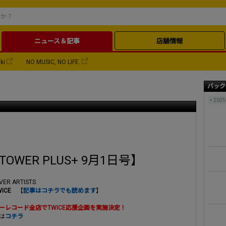
ニュース＆記事
店舗情報
ki
NO MUSIC, NO LIFE.
バック
2025
TOWER PLUS+ 9月1日号】
VER ARTISTS
WICE
【
記事はコチラでも読めます
】
ーレコード全店でTWICE応援企画を実施決定！
は
コチラ