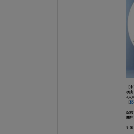
【中
横山
4人
【
記
配布
開店
対象