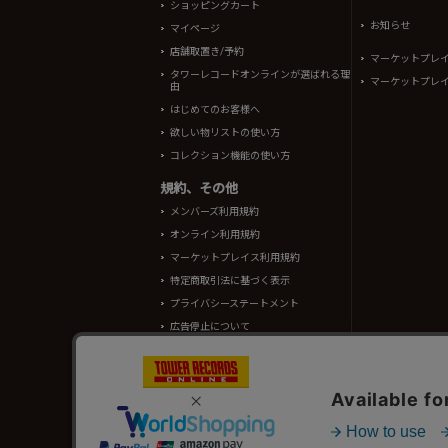
ショッピングカート
お知らせ
マイページ
店舗取置き/予約
マーケットプレ
タワーレコードオンラインが選ばれる理
マーケットプレ
由
はじめてのお客様へ
欲しい物リストの使い方
コレクション機能の使い方
規約、その他
メンバーズ利用規約
オンライン利用規約
マーケットプレイス利用規約
特定商取引法に基づく表示
プライバシーステートメント
広告停止について
酒類販売管理者標識
TOWER RECORDS ONLINEに掲載されているすべての
情報の一部はRovi Corporation.、japan music data
タワーレコード株式会社 東京都公安委員会 古物商許可 第302191