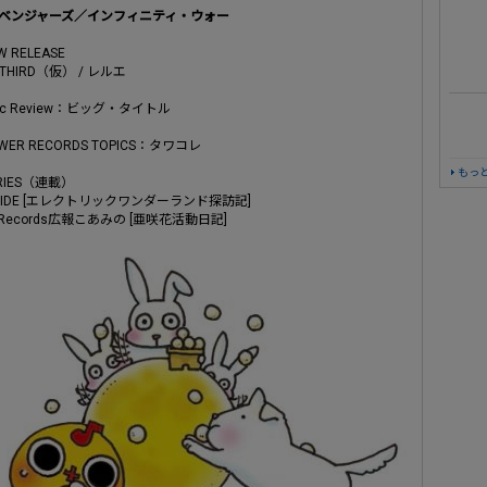
ベンジャーズ／インフィニティ・ウォー
W RELEASE
 THIRD（仮） / レルエ
isc Review：ビッグ・タイトル
WER RECORDS TOPICS：タワコレ
もっ
RIES（連載）
IHIDE [エレクトリックワンダーランド探訪記]
b.Records広報こあみの [亜咲花活動日記]