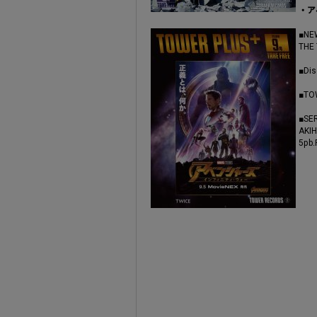
・ア
■NE
THE
■D
■TO
■SE
AK
5p