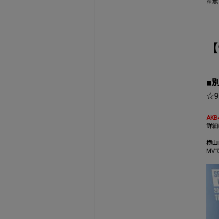
※無
【
■別
☆
AK
詳細
横山
MV