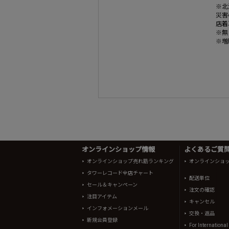
※北
災害
店着
※無
※増
オンラインショップ情報
よくあるご質問 
オンラインショップ売れ筋ランキング
オンラインショ
タワーレコード全店チャート
配送単位
セール＆キャンペーン
注文の確認
注目アイテム
キャンセル
インフォメーションメール
交換・返品
新規会員登録
For Internationa