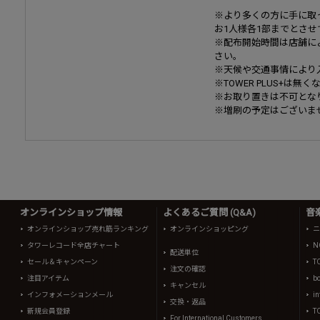
※より多くの方に手に取
お1人様各1部までとさ
※配布開始時間は店舗に
さい。
※天候や交通事情により
※TOWER PLUS+は
※お取り置きは不可とな
※増刷の予定はございま
オンラインショップ情報
よくあるご質問 (Q&A)
音
オンラインショップ売れ筋ランキング
オンラインショッピング
ニ
タワーレコード全店チャート
N
配送単位
セール＆キャンペーン
T
注文の確認
注目アイテム
b
キャンセル
インフォメーションメール
in
交換・返品
新規会員登録
T
For International Customers