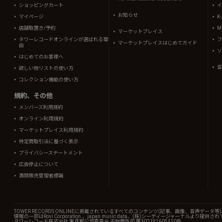
ショッピングカート
イ
お知らせ
マイページ
K
店舗取置き/予約
Mi
マーケットプレイス
タワーレコードオンラインが選ばれる理
フ
マーケットプレイスはじめてガイド
由
ソ
はじめてのお客様へ
音
欲しい物リストの使い方
コレクション機能の使い方
規約、その他
メンバーズ利用規約
オンライン利用規約
マーケットプレイス利用規約
特定商取引法に基づく表示
プライバシーステートメント
広告停止について
酒類販売管理者標識
TOWER RECORDS ONLINEに掲載されているすべてのコンテンツ(記事、画像、音声デ
情報の一部はRovi Corporation.、japan music data、(株)シーディージャーナルより提供
タワーレコード株式会社 東京都公安委員会 古物商許可 第302191605310号