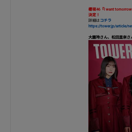
櫻坂46『I want tomorro
決定！
詳細は
コチラ
https://tower.jp/article
大園玲さん、松田里奈さ