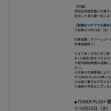
【中面】
初回生産限定盤に付属するB
担当した澄川龍一氏による
【記事はコチラでも読め
※記事は10月16日（水
対象店舗：タワーレコー
休業店舗除く）
※より多くの方に手に取
お1人様各1部までとさ
※配布開始時間は店舗に
さい。
※天候や交通事情により
※TOWER PLUS+は
※お取り置きは不可とな
※増刷の予定はございま
■TOWER PLUS+
☆10月23日（水