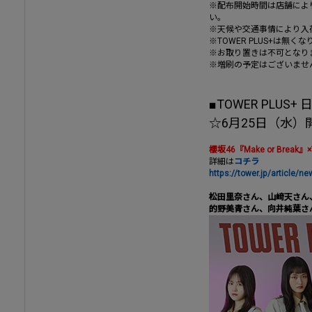
※配布開始時間は店舗によ
い。
※天候や交通事情により入
※TOWER PLUS+は無
※お取り置きは不可となり
※増刷の予定はございませ
■TOWER PLUS+
☆6月25日（水
櫻坂46『Make or Break
詳細は
コチラ
https://tower.jp/article/
松田里奈さん、山﨑天さん
的野美青さん、向井純葉さ