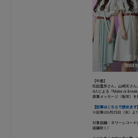
【中面】
松田里奈さん、山﨑天さん
4人による『Make or Br
直筆メッセージ（転写）を
【
記事はこちらで読めます
※記事は6月25日（水）よ
対象店舗：タワーレコード
店舗除く）