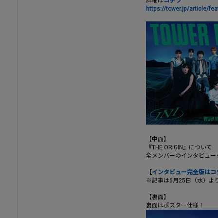
詳細は
コチラ
https://tower.jp/article/
【中面】
『THE ORIGIN』について
全メンバーのインタビュー
【
インタビュー完全版はコ
※記事は6月25日（水）よ
【裏面】
裏面はポスター仕様！