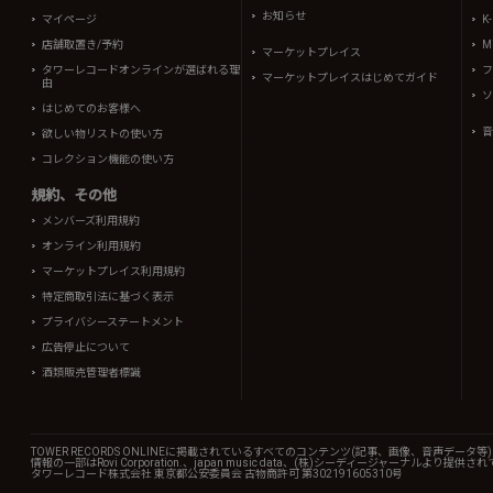
お知らせ
マイページ
K
店舗取置き/予約
Mi
マーケットプレイス
タワーレコードオンラインが選ばれる理
フ
マーケットプレイスはじめてガイド
由
ソ
はじめてのお客様へ
音
欲しい物リストの使い方
コレクション機能の使い方
規約、その他
メンバーズ利用規約
オンライン利用規約
マーケットプレイス利用規約
特定商取引法に基づく表示
プライバシーステートメント
広告停止について
酒類販売管理者標識
TOWER RECORDS ONLINEに掲載されているすべてのコンテンツ(記事、画像、音声デ
情報の一部はRovi Corporation.、japan music data、(株)シーディージャーナルより提供
タワーレコード株式会社 東京都公安委員会 古物商許可 第302191605310号