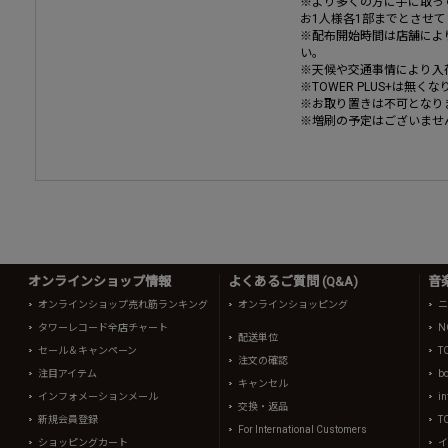
※より多くの方に手に取っ
お1人様各1部までとさせ
※配布開始時間は店舗によ
い。
※天候や交通事情により入
※TOWER PLUS+は無
※お取り置きは不可となり
※増刷の予定はございませ
オンラインショップ情報
よくあるご質問 (Q&A)
音
オンラインショップ売れ筋ランキング
オンラインショッピング
ニ
タワーレコード全店チャート
N
配送単位
セール＆キャンペーン
T
注文の確認
注目アイテム
b
キャンセル
インフォメーションメール
in
交換・返品
新規会員登録
T
For International Customers
ショッピングカート
イ