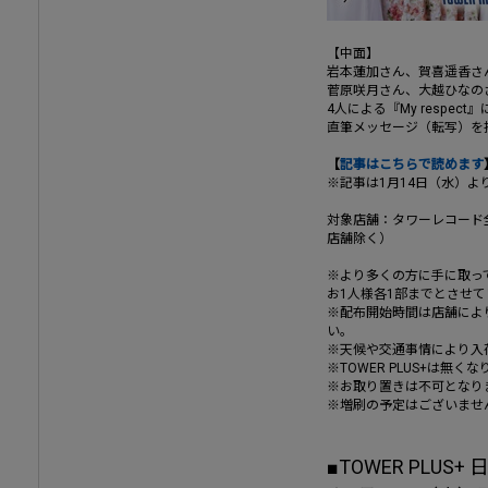
【中面】
岩本蓮加さん、賀喜遥香さ
菅原咲月さん、大越ひなの
4人による『My respect
直筆メッセージ（転写）を
【
記事はこちらで読めます
※記事は1月14日（水）よ
対象店舗：タワーレコード
店舗除く）
※より多くの方に手に取っ
お1人様各1部までとさせ
※配布開始時間は店舗によ
い。
※天候や交通事情により入
※TOWER PLUS+は無
※お取り置きは不可となり
※増刷の予定はございませ
■TOWER PLUS+