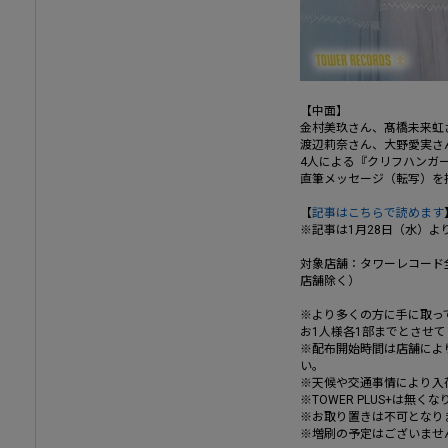
【中面】
金村美玖さん、髙橋未来虹
渡辺莉奈さん、大野愛実さ
4人による『クリフハンガ
直筆メッセージ（転写）を
【
記事はこちらで読めます
※記事は1月28日（水）よ
対象店舗：タワーレコード
店舗除く）
※より多くの方に手に取っ
お1人様各1部までとさせ
※配布開始時間は店舗によ
い。
※天候や交通事情により入
※TOWER PLUS+は無
※お取り置きは不可となり
※増刷の予定はございませ