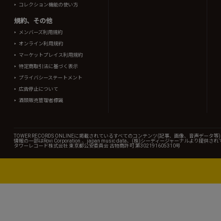
コレクション機能の使い方
規約、その他
メンバーズ利用規約
オンライン利用規約
マーケットプレイス利用規約
特定商取引法に基づく表示
プライバシーステートメント
広告停止について
酒類販売管理者標識
TOWER RECORDS ONLINEに掲載されているすべてのコンテンツ(記事、画像、音声デ
情報の一部はRovi Corporation.、japan music data、(株)シーディージャーナルより提供
タワーレコード株式会社 東京都公安委員会 古物商許可 第302191605310号