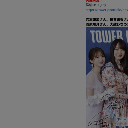
実施決定！
詳細はコチラ
https://tower.jp/article/
岩本蓮加さん、賀喜遥香さ
菅原咲月さん、大越ひなの