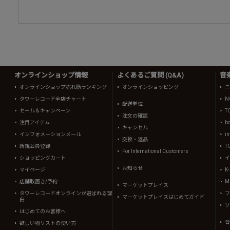
オンラインショップ情報
よくあるご質問 (Q&A)
音
オンラインショップ売れ筋ランキング
オンラインショッピング
ニ
タワーレコード全店チャート
N
配送単位
セール＆キャンペーン
T
注文の確認
注目アイテム
b
キャンセル
インフォメーションメール
in
交換・返品
新規会員登録
T
For International Customers
ショッピングカート
イ
お知らせ
マイページ
K
店舗取置き/予約
Mi
マーケットプレイス
タワーレコードオンラインが選ばれる理
フ
マーケットプレイスはじめてガイド
由
ソ
はじめてのお客様へ
音
欲しい物リストの使い方