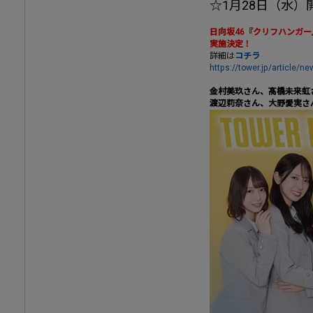
☆1月28日（水
日向坂46『クリフハンガー』×
実施決定！
詳細は
コチラ
https://tower.jp/article/
金村美玖さん、髙橋未来虹
渡辺莉奈さん、大野愛実さ