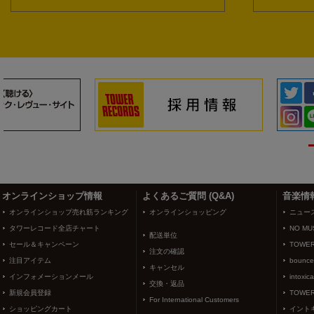
3
4
オンラインショップ情報
よくあるご質問 (Q&A)
音楽情
オンラインショップ売れ筋ランキング
オンラインショッピング
ニュー
タワーレコード全店チャート
NO MUS
配送単位
セール＆キャンペーン
TOWER
注文の確認
注目アイテム
bounce
キャンセル
インフォメーションメール
intoxic
交換・返品
新規会員登録
TOWER
For International Customers
ショッピングカート
イント