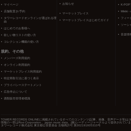
お知らせ
マイページ
K-PO
店舗取置き/予約
Mikiki -
マーケットプレイス
タワーレコードオンラインが選ばれる理
フィー
マーケットプレイスはじめてガイド
由
ソーシ
はじめてのお客様へ
音楽情
欲しい物リストの使い方
コレクション機能の使い方
規約、その他
メンバーズ利用規約
オンライン利用規約
マーケットプレイス利用規約
特定商取引法に基づく表示
プライバシーステートメント
広告停止について
酒類販売管理者標識
TOWER RECORDS ONLINEに掲載されているすべてのコンテンツ(記事、画像、音声データ
情報の一部はRovi Corporation.、japan music data、(株)シーディージャーナルより提供されてい
タワーレコード株式会社 東京都公安委員会 古物商許可 第302191605310号