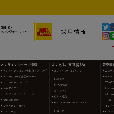
3
4
オンラインショップ情報
よくあるご質問 (Q&A)
音楽情
オンラインショップ売れ筋ランキング
オンラインショッピング
ニュー
タワーレコード全店チャート
NO MUS
配送単位
セール＆キャンペーン
TOWER
注文の確認
注目アイテム
bounce
キャンセル
インフォメーションメール
intoxic
交換・返品
新規会員登録
TOWER
For International Customers
ショッピングカート
イント
お知らせ
マイページ
K-PO