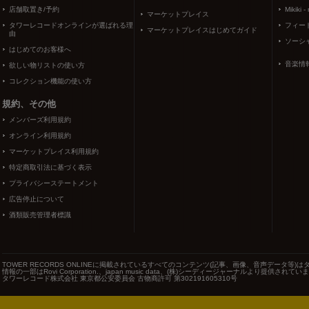
店舗取置き/予約
Mikiki -
マーケットプレイス
タワーレコードオンラインが選ばれる理
フィー
マーケットプレイスはじめてガイド
由
ソーシ
はじめてのお客様へ
音楽情
欲しい物リストの使い方
コレクション機能の使い方
規約、その他
メンバーズ利用規約
オンライン利用規約
マーケットプレイス利用規約
特定商取引法に基づく表示
プライバシーステートメント
広告停止について
酒類販売管理者標識
TOWER RECORDS ONLINEに掲載されているすべてのコンテンツ(記事、画像、音声データ
情報の一部はRovi Corporation.、japan music data、(株)シーディージャーナルより提供されてい
タワーレコード株式会社 東京都公安委員会 古物商許可 第302191605310号