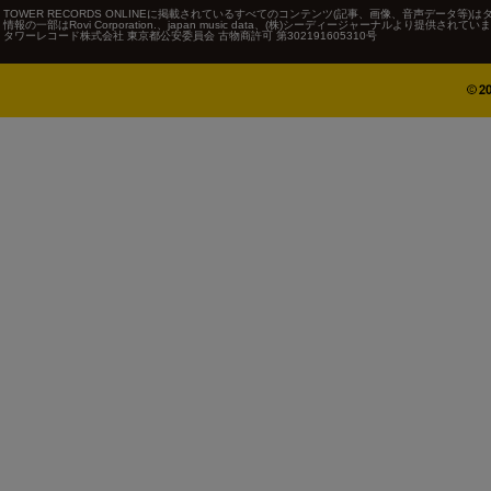
TOWER RECORDS ONLINEに掲載されているすべてのコンテンツ(記事、画像、音声データ
情報の一部はRovi Corporation.、japan music data、(株)シーディージャーナルより提供されてい
タワーレコード株式会社 東京都公安委員会 古物商許可 第302191605310号