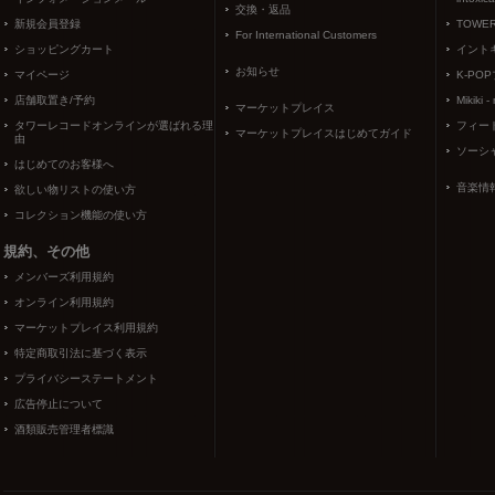
交換・返品
新規会員登録
TOWER
For International Customers
ショッピングカート
イント
お知らせ
マイページ
K-PO
店舗取置き/予約
Mikiki -
マーケットプレイス
タワーレコードオンラインが選ばれる理
フィー
マーケットプレイスはじめてガイド
由
ソーシ
はじめてのお客様へ
音楽情
欲しい物リストの使い方
コレクション機能の使い方
規約、その他
メンバーズ利用規約
オンライン利用規約
マーケットプレイス利用規約
特定商取引法に基づく表示
プライバシーステートメント
広告停止について
酒類販売管理者標識