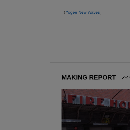
（
Yogee New Waves
）
MAKING REPORT
メイ