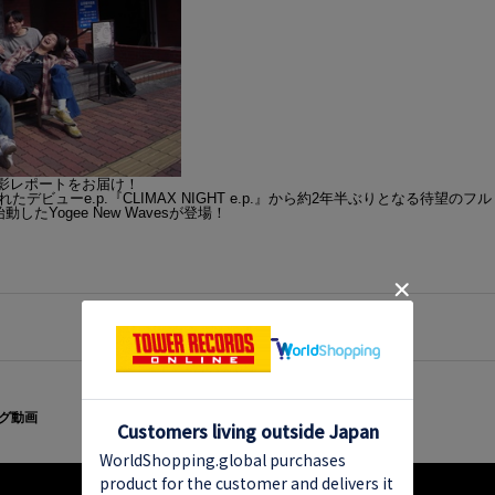
ーの撮影レポートをお届け！
ビューe.p.『CLIMAX NIGHT e.p.』から約2年半ぶりとなる待望のフ
たYogee New Wavesが登場！
グ動画