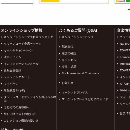
3
4
オンラインショップ情報
よくあるご質問 (Q&A)
音楽情
オンラインショップ売れ筋ランキング
オンラインショッピング
ニュー
タワーレコード全店チャート
NO MUS
配送単位
セール＆キャンペーン
TOWER
注文の確認
注目アイテム
bounce
キャンセル
インフォメーションメール
intoxic
交換・返品
新規会員登録
TOWER
For International Customers
ショッピングカート
イント
お知らせ
マイページ
K-PO
店舗取置き/予約
Mikiki -
マーケットプレイス
タワーレコードオンラインが選ばれる理
フィー
マーケットプレイスはじめてガイド
由
ソーシ
はじめてのお客様へ
音楽情
欲しい物リストの使い方
コレクション機能の使い方