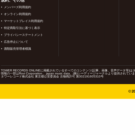
規約、その他
メンバーズ利用規約
オンライン利用規約
マーケットプレイス利用規約
特定商取引法に基づく表示
プライバシーステートメント
広告停止について
酒類販売管理者標識
TOWER RECORDS ONLINEに掲載されているすべてのコンテンツ(記事、画像、音声データ
情報の一部はRovi Corporation.、japan music data、(株)シーディージャーナルより提供されてい
タワーレコード株式会社 東京都公安委員会 古物商許可 第302191605310号