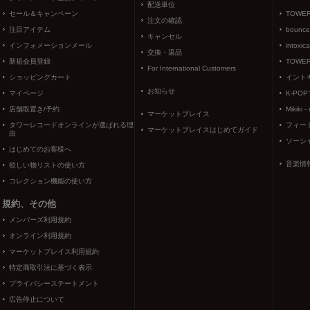
配送単位
セール＆キャンペーン
TOWER
注文の確認
注目アイテム
bounce
キャンセル
インフォメーションメール
intoxic
交換・返品
新規会員登録
TOWER
For International Customers
ショッピングカート
イント
お知らせ
マイページ
K-PO
店舗取置き/予約
Mikiki -
マーケットプレイス
タワーレコードオンラインが選ばれる理
フィー
マーケットプレイスはじめてガイド
由
ソーシ
はじめてのお客様へ
音楽情
欲しい物リストの使い方
コレクション機能の使い方
規約、その他
メンバーズ利用規約
オンライン利用規約
マーケットプレイス利用規約
特定商取引法に基づく表示
プライバシーステートメント
広告停止について