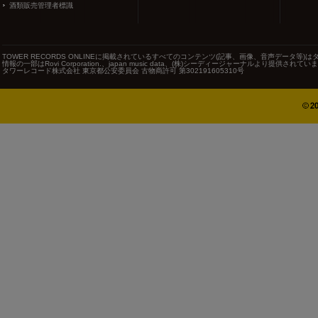
酒類販売管理者標識
TOWER RECORDS ONLINEに掲載されているすべてのコンテンツ(記事、画像、音声データ
情報の一部はRovi Corporation.、japan music data、(株)シーディージャーナルより提供されてい
タワーレコード株式会社 東京都公安委員会 古物商許可 第302191605310号