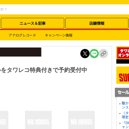
ニュース＆記事
店舗情報
アナログレコード
キャンペーン情報
ルをタワレコ特典付きで予約受付中
聴か
ンス
〈タ
限定
「S
ャン