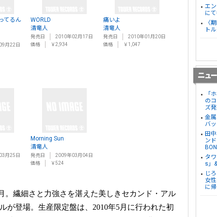
エン
にて
ってるん
WORLD
痛いよ
〈期
清竜人
清竜人
トル
発売日
2010年02月17日
発売日
2010年01月20日
価格
￥2,934
価格
￥1,047
09月22日
「ホ
のコ
ズ発
金属
バッ
田中
Morning Sun
ンド
清竜人
BO
03月25日
発売日
2009年03月04日
タワ
価格
￥524
s」
じろ
女性
に帰
月。繊細さと力強さを湛えた美しきセカンド・アル
ルが登場。生産限定盤は、2010年5月に行われた初