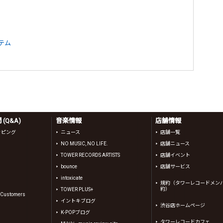
テム
(Q&A)
音楽情報
店舗情報
ッピング
ニュース
店舗一覧
NO MUSIC, NO LIFE.
店舗ニュース
TOWER RECORDS ARTISTS
店舗イベント
bounce
店舗サービス
intoxicate
規約（タワーレコードメン
約）
TOWER PLUS+
l Customers
イントキブログ
渋谷店ホームページ
K-POPブログ
タワーレコードカフェ