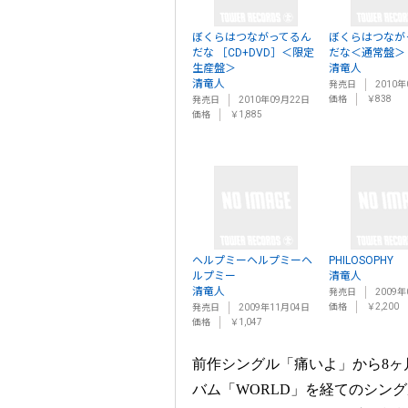
ぼくらはつながってるん
ぼくらはつなが
だな ［CD+DVD］＜限定
だな＜通常盤＞
生産盤＞
清竜人
清竜人
発売日
2010年
価格
￥838
発売日
2010年09月22日
価格
￥1,885
ヘルプミーヘルプミーヘ
PHILOSOPHY
ルプミー
清竜人
清竜人
発売日
2009年
価格
￥2,200
発売日
2009年11月04日
価格
￥1,047
前作シングル「痛いよ」から8ヶ
バム「WORLD」を経てのシング