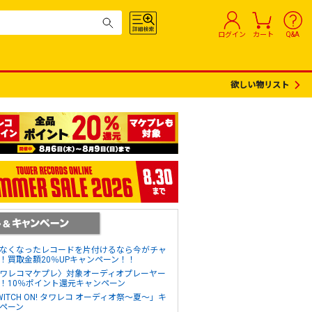
ログイン
カート
Q&A
欲しい物リスト
なくなったレコードを片付けるなら今がチャ
！買取金額20％UPキャンペーン！！
ワレコマケプレ〉対象オーディオプレーヤー
！10％ポイント還元キャンペーン
WITCH ON! タワレコ オーディオ祭～夏～」キ
ペーン