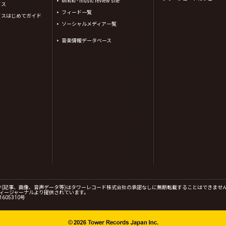
Mikiki - music review site
イス
フィード一覧
イスはじめてガイド
ソーシャルメディア一覧
音楽情報データベース
コンテンツ(記事、画像、音声データ等)はタワーレコード株式会社の承諾なしに無断転載することはできませ
、(株)シーディージャーナルより提供されています。
605310号