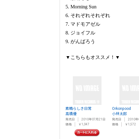
5. Morning Sun
6. それぞれそれぞれ
7. マドモアゼル
8. ジョイフル
9. がんばろう
▼こちらもオススメ！▼
素晴らしき日常
Orkonpood
高橋優
小林太郎
発売日
2010年07月21日
発売日
2010年
価格
￥1,047
価格
￥1,572