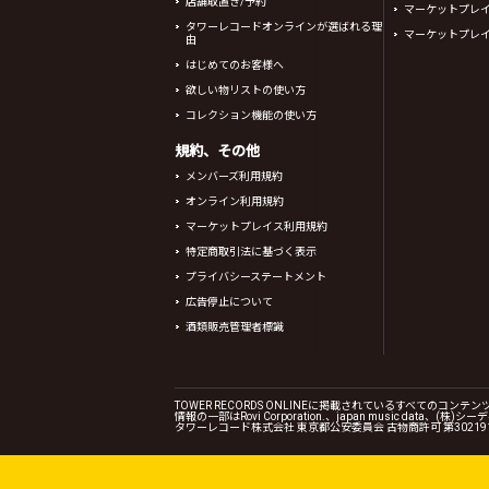
店舗取置き/予約
マーケットプレ
タワーレコードオンラインが選ばれる理
マーケットプレ
由
はじめてのお客様へ
欲しい物リストの使い方
コレクション機能の使い方
規約、その他
メンバーズ利用規約
オンライン利用規約
マーケットプレイス利用規約
特定商取引法に基づく表示
プライバシーステートメント
広告停止について
酒類販売管理者標識
TOWER RECORDS ONLINEに掲載されているすべての
情報の一部はRovi Corporation.、japan music data
タワーレコード株式会社 東京都公安委員会 古物商許可 第302191