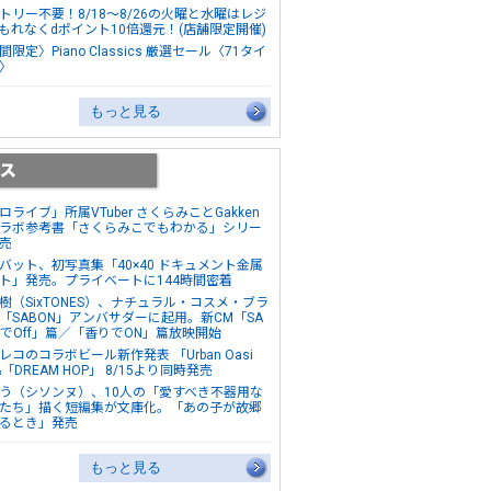
トリー不要！8/18～8/26の火曜と水曜はレジ
もれなくdポイント10倍還元！(店舗限定開催)
間限定〉Piano Classics 厳選セール〈71タイ
〉
もっと見る
ロライブ」所属VTuber さくらみことGakken
ラボ参考書「さくらみこでもわかる」シリー
売
バット、初写真集「40×40 ドキュメント金属
ト」発売。プライベートに144時間密着
樹（SixTONES）、ナチュラル・コスメ・ブラ
「SABON」アンバサダーに起用。新CM「SA
NでOff」篇／「香りでON」篇放映開始
レコのコラボビール新作発表 「Urban Oasi
&「DREAM HOP」 8/15より同時発売
う（シソンヌ）、10人の「愛すべき不器用な
たち」描く短編集が文庫化。「あの子が故郷
るとき」発売
もっと見る