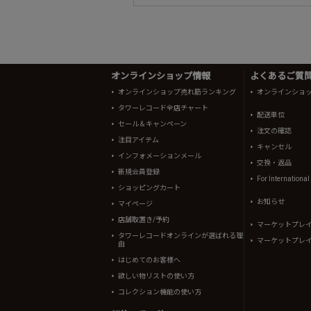
オンラインショップ情報
よくあるご質問 
オンラインショップ売れ筋ランキング
オンラインショ
タワーレコード全店チャート
配送単位
セール＆キャンペーン
注文の確認
注目アイテム
キャンセル
インフォメーションメール
交換・返品
新規会員登録
For Internationa
ショッピングカート
お知らせ
マイページ
店舗取置き/予約
マーケットプレ
タワーレコードオンラインが選ばれる理
マーケットプレ
由
はじめてのお客様へ
欲しい物リストの使い方
コレクション機能の使い方