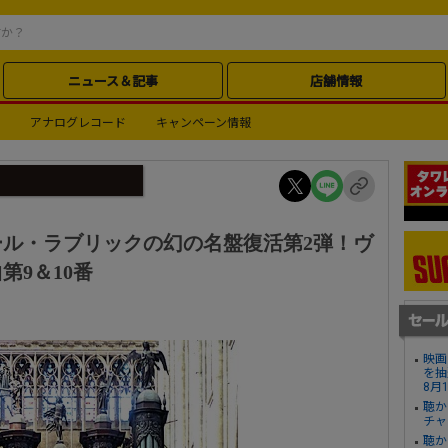
ニュース＆記事
店舗情報
アナログレコード
キャンペーン情報
ル・ラブリックの幻の名盤復活第2弾！ヴ
第9＆10番
映画
を抽
8月
聴か
チャ
聴か