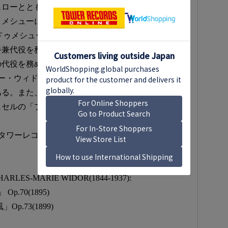
シュローとともにプルミエ・プリ＝一等賞を獲得）。
ゥメシューにオルガンを学び、そのオルガン作品全
ドゥメシューがパリのマドレーヌ寺院の首席オルガ
手兼代役を務めた。また、パリのノートルダム大聖
の代役を務めた。ルイ・ヴィエルヌのオルガン交響
ー・ウィドールのオルガン交響曲全集（10曲）を録
ある。また、カミーユ・サン＝サーンスの「前奏曲
ュセルの「プロムナード・アン・プロヴァンス」全
タワーレコード)
-MARIE WIDOR(1844-1937):
.70(1895)
.73(1899)