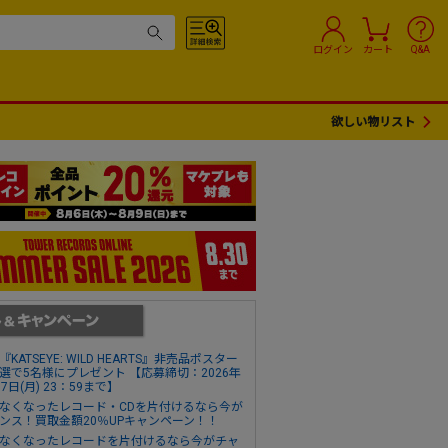
ログイン
カート
Q&A
欲しい物リスト
『KATSEYE: WILD HEARTS』非売品ポスター
選で5名様にプレゼント 【応募締切：2026年
17日(月) 23：59まで】
なくなったレコード・CDを片付けるなら今が
ンス！買取金額20％UPキャンペーン！！
なくなったレコードを片付けるなら今がチャ