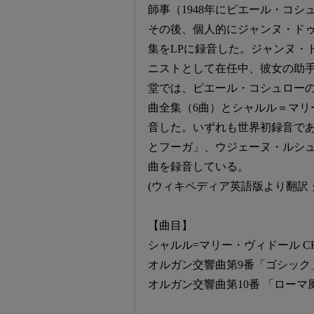
師事（1948年にピエール・コ
その後、個人的にジャンヌ・ド
集をLPに録音した。ジャンヌ・
ニストとして在任中、彼女の助
堂では、ピエール・コシュロー
曲全集（6曲）とシャルル＝マリ
音した。いずれも世界初録音で
とフーガ」、ウジェーヌ・ルシ
曲を録音している。
(ウィキペディア英語版より翻訳 
【曲目】
シャルル=マリー・ヴィドール CHARLES
オルガン交響曲第9番「ゴシック」 Op
オルガン交響曲第10番 「ローマ風」Op