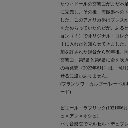
たウィドールの交響曲がまだ不足
に完売し、その後、海賊盤への
した。このアメリカ盤はプレス
をためらっていたのだが、ある
ョン（！）でオリジナル・コレ
手に入れたと知らせてきました
加を許された録音から50年後、
交響曲、第5番と第6番に命を吹
の再発売（2022年6月）は、同
せるに違いありません。
(フランソワ・カルブー/レーベル
ード)
ピエール・ラブリック(1921年6
ュ＝アン＝オシュ)
パリ音楽院でマルセル・デュプ