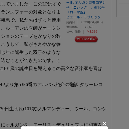
ール: オルガン交響曲第9
していました。このLPはすぐ
番「ゴシック」、第10番
トランスファーの対象となりま
「ローマ風」
ピエール・ラブリック
が粗悪で、私たちはずっと使用
発売日
2023年04月05日
通常価格
￥2,690
日、ルーアンの医師がオークシ
セール価格
￥2,286
クションのテープをかなりの数
。こうして、私がささやかな参
同じ年に誕生した双子のような
き込むことができたのです。こ
月に101歳の誕生日を迎えるこの高名な音楽家を喜ば
HPより第5＆6番のアルバム紹介の翻訳 タワーレコ
月30日生まれ(101歳)ノルマンディー、ウール、コンシ
レにオルガンを、モーリス・デュリュフレに和声を