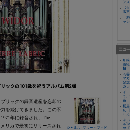
ンス
〈タ
限定
「S
ャン
川﨑
表紙
桜
円谷
マガ
記念
リックの101歳を祝うアルバム第2弾
カラ
イ・
て、
賞
ラブリックの録音遺産を忘却の
椛島
努力を続けてきました。この不
a」
叶え
971年に録音され、The
あい
ル”
tyによってアメリカで最初にリリースされ
シャルル=マリー・ヴィド
の「