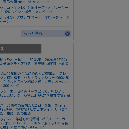
！買取金額20％UPキャンペーン！！
ワレコマケプレ〉対象オーディオプレーヤー
！10％ポイント還元キャンペーン
WITCH ON! タワレコ オーディオ祭～夏～」キ
ペーン
もっと見る
桜（乃木坂46）、「BOMB 2026年9月号」
＆巻頭グラビア飾る。裏表紙は6期生 長嶋凛
プロ60年間の作品詰め込んだ豪華本「テレビ
ジン特別編集 ウルトラマンシリーズ60周年
 全ウルトラマン記録大鑑」発売。オール・
ー300ページ
ラン、エッセイ集「声を出して、呼びかけ
話せばいいの」が第2回「永井荷風文学賞」受
光、30歳の節目刻んだ2nd写真集「Ortensi
刊行決定。憧れ続けたヴェネツィア リド島で
た一生に一度の撮影
みょん、6年越しの念願叶った“スーパーガー
MV公開。イルミネーションで形作られた男性
心臓」で歌う切ないロマンス