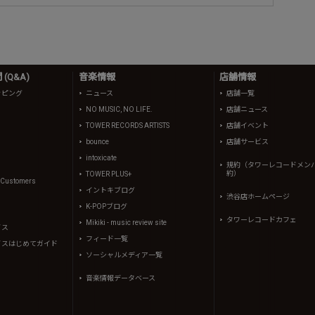
(Q&A)
音楽情報
店舗情報
ッピング
ニュース
店舗一覧
NO MUSIC, NO LIFE.
店舗ニュース
TOWER RECORDS ARTISTS
店舗イベント
bounce
店舗サービス
intoxicate
規約（タワーレコードメン
約）
TOWER PLUS+
l Customers
イントキブログ
渋谷店ホームページ
K-POPブログ
タワーレコードカフェ
Mikiki - music review site
イス
フィード一覧
イスはじめてガイド
ソーシャルメディア一覧
音楽情報データベース