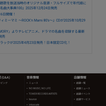
題歌を放送当時のオリジナル音源・フルサイズで年代順に
曲大事典100』2025年12月24日発売
月6日開催！
ミ ～ROCK'n Mami 80's～』CDが2025年10月29
EMORY」よりテレビアニメ、ドラマの名曲を収録する最新
発売
ックが2025年4月23日発売！日本限定CD化！
(Q&A)
音楽情報
店舗情報
ッピング
ニュース
店舗一覧
NO MUSIC, NO LIFE.
店舗ニュース
TOWER RECORDS ARTISTS
店舗イベント
bounce
店舗サービス
intoxicate