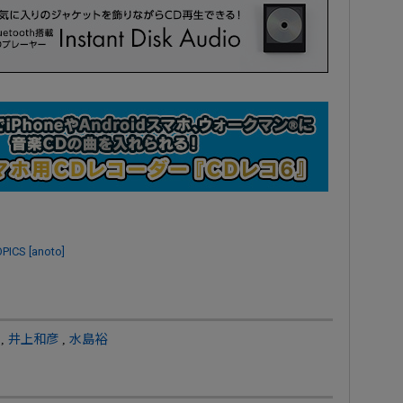
PICS
[anoto]
,
井上和彦
,
水島裕