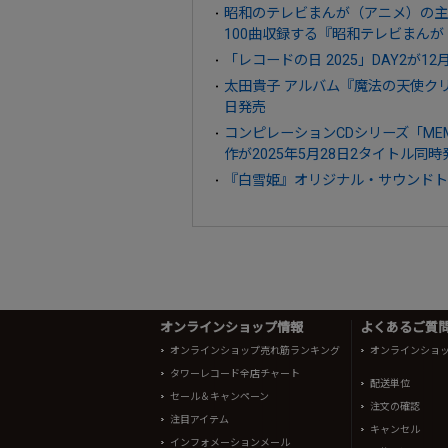
昭和のテレビまんが（アニメ）の主
100曲収録する『昭和テレビまんが 名
「レコードの日 2025」DAY2が12
太田貴子 アルバム『魔法の天使クリィミーマ
日発売
コンピレーションCDシリーズ「M
作が2025年5月28日2タイトル同時
『白雪姫』オリジナル・サウンドトラ
オンラインショップ情報
よくあるご質問 
オンラインショップ売れ筋ランキング
オンラインショ
タワーレコード全店チャート
配送単位
セール＆キャンペーン
注文の確認
注目アイテム
キャンセル
インフォメーションメール