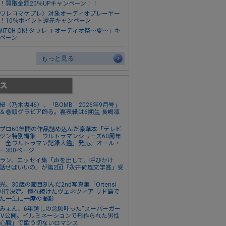
！買取金額20％UPキャンペーン！！
ワレコマケプレ〉対象オーディオプレーヤー
！10％ポイント還元キャンペーン
WITCH ON! タワレコ オーディオ祭～夏～」キ
ペーン
もっと見る
桜（乃木坂46）、「BOMB 2026年9月号」
＆巻頭グラビア飾る。裏表紙は6期生 長嶋凛
プロ60年間の作品詰め込んだ豪華本「テレビ
ジン特別編集 ウルトラマンシリーズ60周年
 全ウルトラマン記録大鑑」発売。オール・
ー300ページ
ラン、エッセイ集「声を出して、呼びかけ
話せばいいの」が第2回「永井荷風文学賞」受
光、30歳の節目刻んだ2nd写真集「Ortensi
刊行決定。憧れ続けたヴェネツィア リド島で
た一生に一度の撮影
みょん、6年越しの念願叶った“スーパーガー
MV公開。イルミネーションで形作られた男性
心臓」で歌う切ないロマンス