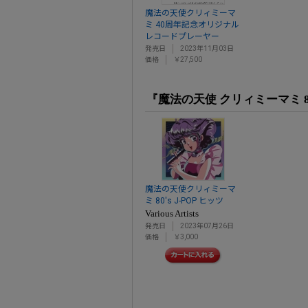
魔法の天使クリィミーマ
ミ 40周年記念オリジナル
レコードプレーヤー
発売日
2023年11月03日
価格
￥27,500
『魔法の天使 クリィミーマミ 80
魔法の天使クリィミーマ
ミ 80's J-POP ヒッツ
Various Artists
発売日
2023年07月26日
価格
￥3,000