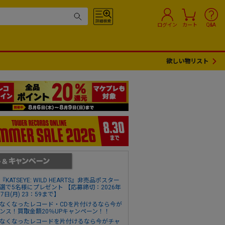
ログイン
カート
Q&A
欲しい物リスト
『KATSEYE: WILD HEARTS』非売品ポスター
選で5名様にプレゼント 【応募締切：2026年
17日(月) 23：59まで】
なくなったレコード・CDを片付けるなら今が
ンス！買取金額20％UPキャンペーン！！
なくなったレコードを片付けるなら今がチャ