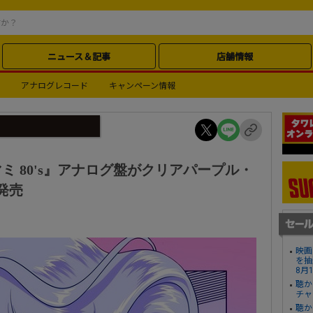
ニュース＆記事
店舗情報
アナログレコード
キャンペーン情報
 80's』アナログ盤がクリアパープル・
発売
映画
を抽
8月
聴か
チャ
聴か