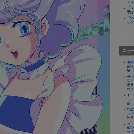
ンス
〈タ
限定
「S
ャン
川﨑
表紙
桜
円谷
マガ
記念
カラ
イ・
て、
賞
椛島
a」
叶え
あい
ル”
の「