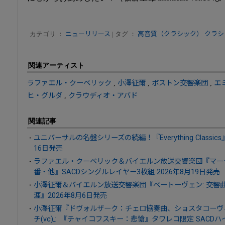
カテゴリ ：
ニューリリース
| タグ ：
高音質（クラシック）
クラシ
関連アーティスト
ラファエル・クーベリック
,
小澤征爾
,
ボストン交響楽団
,
エ
ヒ・グルダ
,
クラウディオ・アバド
関連記事
ユニバーサルの名盤シリーズの続編！『Everything Classics
16日発売
ラファエル・クーベリック＆バイエルン放送交響楽団『マーラ
番・他』SACDシングルレイヤー3枚組 2026年8月19日発売
小澤征爾＆バイエルン放送交響楽団『ベートーヴェン: 交響曲第
涯』2026年8月6日発売
小澤征爾『ドヴォルザーク：チェロ協奏曲、ショスタコーヴ
チ(vc)』『チャイコフスキー：悲愴』タワレコ限定 SACDハイ