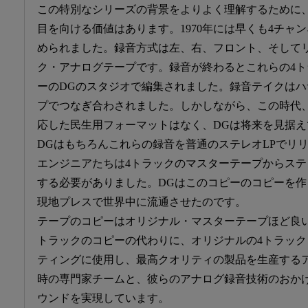
この特別なシリーズの背景をよりよく理解するために
目を向ける価値はあります。1970年には早くも4チャ
められました。録音方式は左、右、フロント、そして
ク・アナログテープです。録音が終わるとこれらの4
ーのDGのスタジオで編集されました。録音テイクは
プでつなぎ合わされました。しかしながら、この時代
応した民生用フォーマットはなく、DGは将来を見据
DGはもちろんこれらの録音を普通のステレオLPでリ
エンジニアたちは4トラックのマスターテープからス
する必要がありました。DGはこのコピーのコピーを
現地プレスで世界中に流通させたのです。
テープのコピーはオリジナル・マスターテープほど良
トラックのコピーの代わりに、オリジナルの4トラッ
ティングに使用し、最高クオリティの製品を生産する
時の専門家チームと、彼らのアナログ録音技術のおか
ウンドを実現しています。