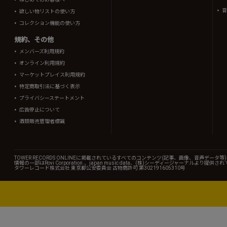
音
欲しい物リストの使い方
コレクション機能の使い方
規約、その他
メンバーズ利用規約
オンライン利用規約
マーケットプレイス利用規約
特定商取引法に基づく表示
プライバシーステートメント
広告停止について
酒類販売管理者標識
TOWER RECORDS ONLINEに掲載されているすべてのコンテンツ(記事、画像、音声デ
情報の一部はRovi Corporation.、japan music data、(株)シーディージャーナルより提供
タワーレコード株式会社 東京都公安委員会 古物商許可 第302191605310号