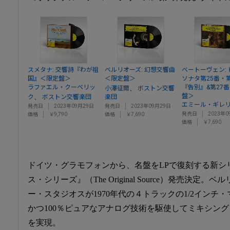
スメタナ: 交響詩『わが祖
ベルリオーズ: 幻想交響曲
ベートーヴェン:
国』＜限定盤＞
＜限定盤＞
ソナタ第25番・第
ラファエル・クーベリッ
『告別』&第27
、
小澤征爾
ボストン交響
盤＞
、
ク
ボストン交響楽団
楽団
エミール・ギレ
発売日
2023年09月29日
発売日
2023年09月29日
発売日
2023年0
価格
￥9,790
価格
￥7,690
価格
￥7,690
ドイツ・グラモフォンから、名盤をLPで復刻する新シ
ス・シリーズ』（The Original Source）発売決定
ー・スタジオスが1970年代の４トラックの1/2インチ
かつ100％ピュアなアナログ技術を駆使してミキシン
を実現。