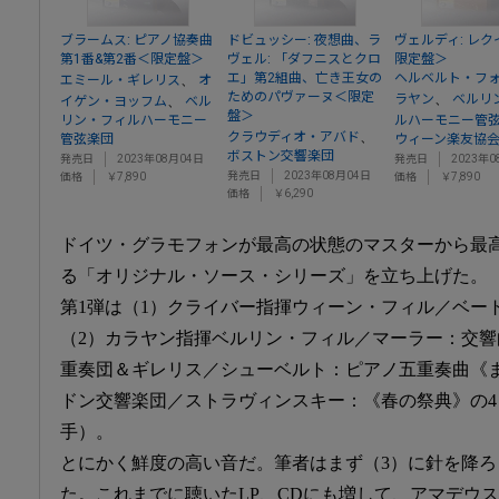
ブラームス: ピアノ協奏曲
ドビュッシー: 夜想曲、ラ
ヴェルディ: レ
第1番&第2番＜限定盤＞
ヴェル: 「ダフニスとクロ
限定盤＞
エ」第2組曲、亡き王女の
ヘルベルト・フ
、
エミール・ギレリス
オ
ためのパヴァーヌ＜限定
、
ラヤン
ベルリ
、
イゲン・ヨッフム
ベル
盤＞
リン・フィルハーモニー
ルハーモニー管
、
クラウディオ・アバド
管弦楽団
ウィーン楽友協
ボストン交響楽団
発売日
2023年08月04日
発売日
2023年0
発売日
2023年08月04日
価格
￥7,890
価格
￥7,890
価格
￥6,290
ドイツ・グラモフォンが最高の状態のマスターから最高
る「オリジナル・ソース・シリーズ」を立ち上げた。
第1弾は（1）クライバー指揮ウィーン・フィル／ベー
（2）カラヤン指揮ベルリン・フィル／マーラー：交響
重奏団＆ギレリス／シューベルト：ピアノ五重奏曲《
ドン交響楽団／ストラヴィンスキー：《春の祭典》の4
手）。
とにかく鮮度の高い音だ。筆者はまず（3）に針を降
た。これまでに聴いたLP、CDにも増して、アマデウ