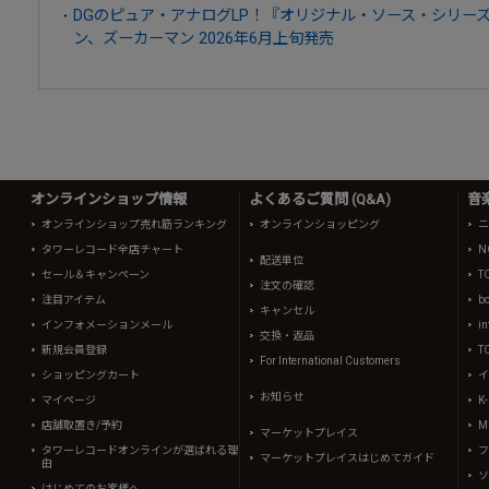
DGのピュア・アナログLP！『オリジナル・ソース・シリー
ン、ズーカーマン 2026年6月上旬発売
オンラインショップ情報
よくあるご質問 (Q&A)
音
オンラインショップ売れ筋ランキング
オンラインショッピング
ニ
タワーレコード全店チャート
N
配送単位
セール＆キャンペーン
T
注文の確認
注目アイテム
b
キャンセル
インフォメーションメール
in
交換・返品
新規会員登録
T
For International Customers
ショッピングカート
イ
お知らせ
マイページ
K
店舗取置き/予約
Mi
マーケットプレイス
タワーレコードオンラインが選ばれる理
フ
マーケットプレイスはじめてガイド
由
ソ
はじめてのお客様へ