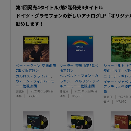
第1回発売4タイトル/第2階発売3タイトル
ドイツ・グラモフォンの新しいアナログLP「オリジナ
勧めします！
ベートーヴェン: 交響曲第
マーラー: 交響曲第5番＜
シューベルト: 
7番＜限定盤＞
限定盤＞
奏曲「ます」＜
ヘルベルト・フォン・カ
、
カルロス・クライバー
エミール・ギレ
、
ウィーン・フィルハーモ
ラヤン
ベルリン・フィ
イナー・ツェペ
ニー管弦楽団
ルハーモニー管弦楽団
アマデウス弦楽
発売日
2023年06月02日
発売日
2023年06月02日
員
価格
￥7,690
価格
￥9,790
発売日
2023年0
価格
￥7,690