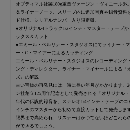
オプティマル社製180g重量ヴァージン・ヴィニール
＆ライナーノーツ、スリーブ内に追加写真や録音資料
ド仕様。シリアルナンバー入り限定盤。
●オリジナル4トラック1/2インチ・マスター・テープ
ックス＆カット
●エミール・ベルリナー・スタジオスにてライナー・
ー・C・マイアーによるカッティング
エミール・ベルリナー・スタジオスのレコーディング
ング・ディレクター、ライナー・マイヤールによる『
ズ』の解説
古い宝物の再発見には、時に長い年月がかかります。2
ン社創立125周年記念として発売される「オリジナル・
年代の伝説的録音を、ステレオ1/4インチ・テープのコピ
インチのマスターから初めて直接カットして発売しま
限界まで高められ、リスナーはかつてないほどこれら
ができるでしょう。