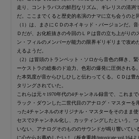
走り、コントラバスの鮮烈なリズム、ギレリスの清冽
だ。ここまでくると歴史的名演のナマに立ち会うのと
（1）は、まさにＣＤのネイキッド・バージョンだ。
Ｄだが、お化粧抜きの今回のＬＰは音の立ち上がりの
ン・フィルのメンバーが能力の限界ギリギリまで攻め
えるようだ。
（2）は冒頭のトランペット・ソロから音色の輝き、
ーケストラの総奏のド迫力、色彩の爆発に圧倒される
た本気度が音からひしひしと伝わってくる。ＣＤは豊
タリングされていた。
これらは元々1970年代の4チャンネル録音で、これまで
ラック・ダウンした二世代目のアナログ・マスターを
った4チャンネルのオリジナル・マスターをそのまま
セスで2チャンネル化し、カッティングしたという。
いない、アナログそのもののサウンドが鳴り響いてい
に心からお薦めしたい！（板倉重雄/intoxicate vol.164