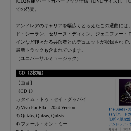
[CD2枚組/ハードカバーブック仕様（DVDサイズ)]、 [CD
での発売。
アンドレアのキャリアを幅広くとらえたこの選曲には
ド・シーラン、セリーヌ・ディオン、ジェニファー・
インなど錚々たる共演者とのデュエットが収録されて
最新トラックも含まれています。
（ユニバーサルミュージック）
CD（2枚組）
【曲目】
《CD 1》
1) タイム・トゥ・セイ・グッバイ
2) Vivo Por Ella―2024 Version
The Duets - 3
sary [ハー
3) Quizás, Quizás, Quizás
仕様]＜限定盤
4) フォール・オン・ミー
アンドレア・
発売日
202