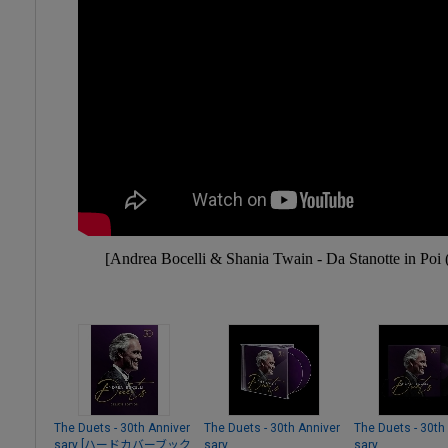
[Andrea Bocelli & Shania Twain - Da Stanotte in Po
The Duets - 30th Anniver
The Duets - 30th Anniver
The Duets - 30th
sary [ハードカバーブック
sary
sary