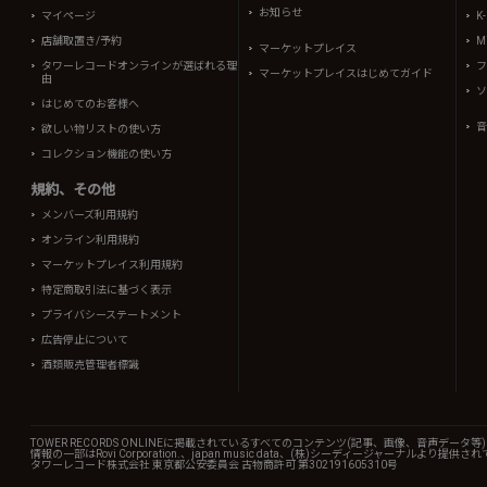
お知らせ
マイページ
K
店舗取置き/予約
Mi
マーケットプレイス
タワーレコードオンラインが選ばれる理
フ
マーケットプレイスはじめてガイド
由
ソ
はじめてのお客様へ
音
欲しい物リストの使い方
コレクション機能の使い方
規約、その他
メンバーズ利用規約
オンライン利用規約
マーケットプレイス利用規約
特定商取引法に基づく表示
プライバシーステートメント
広告停止について
酒類販売管理者標識
TOWER RECORDS ONLINEに掲載されているすべてのコンテンツ(記事、画像、音声デ
情報の一部はRovi Corporation.、japan music data、(株)シーディージャーナルより提供
タワーレコード株式会社 東京都公安委員会 古物商許可 第302191605310号