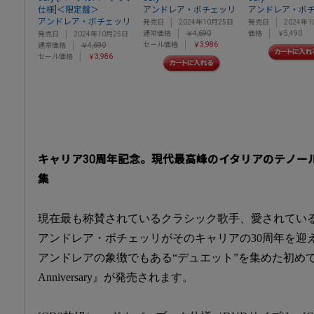
仕様]＜限定盤＞
アンドレア・ボチェッリ
アンドレア・ボ
アンドレア・ボチェッリ
発売日
2024年10月25日
発売日
2024年1
通常価格
￥4,690
価格
￥5,490
発売日
2024年10月25日
セール価格
￥3,986
通常価格
￥4,690
セール価格
￥3,986
キャリア30周年記念。現代最高峰のイタリアのテノー
集
現在最も称賛されているクラシック歌手、愛されてい
アンドレア・ボチェッリがそのキャリアの30周年を迎
アンドレアの象徴でもある“デュエット”を集めた初めてのアルバ
Anniversary』が発売されます。