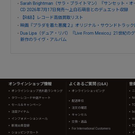
Sarah Brightman（サラ・ブライトマン）『サンセット
CD 2026年7月17日発売～上白石萌音とのデュエット収録
【R&B】レコード高価買取リスト
映画『プラダを着た悪魔２』オリジナル・サウンドトラック国内
Dua Lipa（デュア・リパ）『Live From Mexico』21
新作のライヴ・アルバム
オンラインショップ情報
よくあるご質問 (Q&A)
音
オンラインショップ売れ筋ランキング
オンラインショッピング
ニ
タワーレコード全店チャート
N
配送単位
セール＆キャンペーン
T
注文の確認
注目アイテム
b
キャンセル
インフォメーションメール
in
交換・返品
新規会員登録
T
For International Customers
ショッピングカート
イ