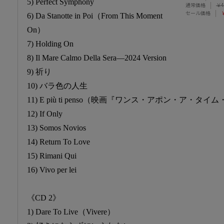
5) Perfect Symphony
通常価格
￥4
セール価格
￥
6) Da Stanotte in Poi（From This Moment
On）
7) Holding On
8) Il Mare Calmo Della Sera―2024 Version
9) 祈り
10) バラ色の人生
11) E più ti penso（映画『ワンス・アポン・ア・
12) If Only
13) Somos Novios
14) Return To Love
15) Rimani Qui
16) Vivo per lei
《CD 2》
1) Dare To Live（Vivere）