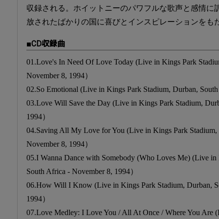
収録される。ホイットニーのパワフルな歌声と感情に
放されたばかりの国に喜びとインスピレーションをも
■CD収録曲
01.Love's In Need Of Love Today (Live in Kings Park Stadiu
November 8, 1994）
02.So Emotional (Live in Kings Park Stadium, Durban, Sout
03.Love Will Save the Day (Live in Kings Park Stadium, Dur
1994）
04.Saving All My Love for You (Live in Kings Park Stadium, 
November 8, 1994）
05.I Wanna Dance with Somebody (Who Loves Me) (Live in 
South Africa - November 8, 1994）
06.How Will I Know (Live in Kings Park Stadium, Durban, S
1994）
07.Love Medley: I Love You / All At Once / Where You Are (