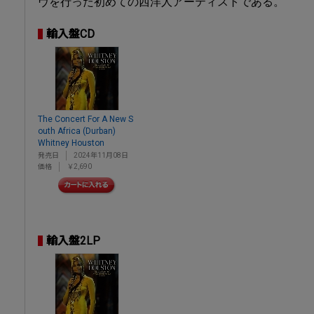
ヴを行った初めての西洋人アーティストである。
輸入盤CD
The Concert For A New S
outh Africa (Durban)
Whitney Houston
発売日
2024年11月08日
価格
￥2,690
輸入盤2LP