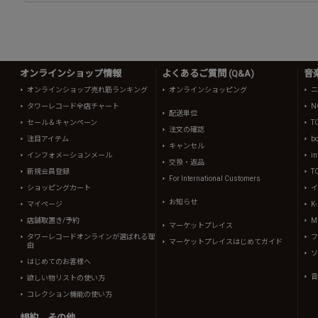
オンラインショップ情報
よくあるご質問 (Q&A)
音
オンラインショップ売れ筋ランキング
オンラインショッピング
ニ
タワーレコード全店チャート
N
配送単位
セール＆キャンペーン
T
注文の確認
注目アイテム
b
キャンセル
インフォメーションメール
in
交換・返品
新規会員登録
T
For International Customers
ショッピングカート
イ
お知らせ
マイページ
K
店舗取置き/予約
Mi
マーケットプレイス
タワーレコードオンラインが選ばれる理
フ
マーケットプレイスはじめてガイド
由
ソ
はじめてのお客様へ
音
欲しい物リストの使い方
コレクション機能の使い方
規約、その他