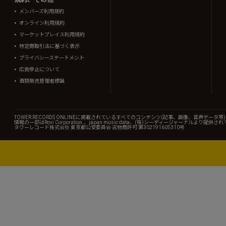
メンバーズ利用規約
オンライン利用規約
マーケットプレイス利用規約
特定商取引法に基づく表示
プライバシーステートメント
広告停止について
酒類販売管理者標識
TOWER RECORDS ONLINEに掲載されているすべてのコンテンツ(記事、画像、音声デ
情報の一部はRovi Corporation.、japan music data、(株)シーディージャーナルより提供
タワーレコード株式会社 東京都公安委員会 古物商許可 第302191605310号