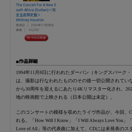
The Concert For A New S
outh Africa (Durban)＜完
全生産限定盤＞
Whitney Houston
発売日
2024年11月08日
価格
￥6,290
■作品詳細
1994年11月8日に行われたダーバン（キングスパー
は、撮影は行なわれたもののその後一切公開されていな
から30周年を迎えるにあたり4Kリマスター化され、2024
地の映画館で上映される（日本公開は未定）。
このコンサートの模様を収めたライヴ作品が、今回、C
れる。「How Will I Know」「I Will Always Love You」「I
Love of All」等の代表曲に加えて、CDには未発表のス