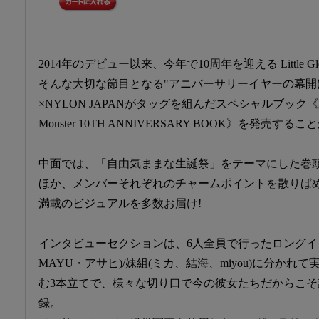
2014年のデビュー以来、今年で10周年を迎える Little Glee 
そんな大切な節目となる"アニバーサリーイヤーの幕開
×NYLON JAPANがタッグを組んだスペシャルブック《NYLON 
Monster 10TH ANNIVERSARY BOOK》を発売するこ
中面では、「自由気ままな生誕祭」をテーマにした巻
ほか、メンバーそれぞれのチャームポイントを散りば
満載のビジュアルを多数お届け!
インタビューセクションは、6人全員で行ったロングイ
MAYU・アサヒ)/妹組(ミカ、結海、miyou)に分か
む3本立てで、様々な切り口で今の彼女たちだからこ
録。