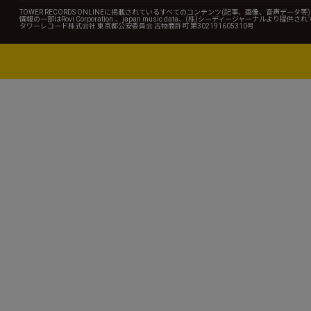
TOWER RECORDS ONLINEに掲載されているすべてのコンテンツ(記事、画像、音声デ
情報の一部はRovi Corporation.、japan music data、(株)シーディージャーナルより提供
タワーレコード株式会社 東京都公安委員会 古物商許可 第302191605310号