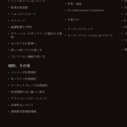
インフォメーションメール
in
交換・返品
新規会員登録
T
For International Customers
ショッピングカート
イ
お知らせ
マイページ
K
店舗取置き/予約
Mi
マーケットプレイス
タワーレコードオンラインが選ばれる理
フ
マーケットプレイスはじめてガイド
由
ソ
はじめてのお客様へ
音
欲しい物リストの使い方
コレクション機能の使い方
規約、その他
メンバーズ利用規約
オンライン利用規約
マーケットプレイス利用規約
特定商取引法に基づく表示
プライバシーステートメント
広告停止について
酒類販売管理者標識