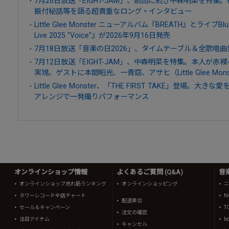
7月26日放送「EIGHT-JAM」、前回に続き中森明菜を特
振付秘話等を語る超貴重なロング・インタビュー
Little Glee Monster ニューアルバム『BREATH』とライブBlu-ray
Live 2025 "Voice"』が2026年9月16日発売
7月18日放送「音楽の日2026」、タイムテーブル＆全歌唱曲
7月12日放送「EIGHT-JAM」、中森明菜を特集。本人が
実現。ゲストに本間昭光、一青窈、アサヒ（Little Glee Mons
Little Glee Monster、「THE FIRST TAKE」登場
アレンジで一発撮りパフォーマンス
オンラインショップ情報
よくあるご質問 (Q&A)
音
オンラインショップ売れ筋ランキング
オンラインショッピング
ニ
タワーレコード全店チャート
N
配送単位
セール＆キャンペーン
T
注文の確認
注目アイテム
b
キャンセル