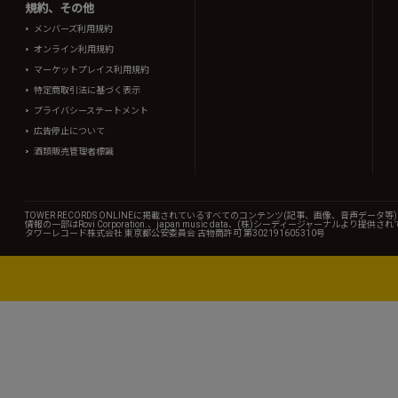
規約、その他
メンバーズ利用規約
オンライン利用規約
マーケットプレイス利用規約
特定商取引法に基づく表示
プライバシーステートメント
広告停止について
酒類販売管理者標識
TOWER RECORDS ONLINEに掲載されているすべてのコンテンツ(記事、画像、音声デ
情報の一部はRovi Corporation.、japan music data、(株)シーディージャーナルより提供
タワーレコード株式会社 東京都公安委員会 古物商許可 第302191605310号