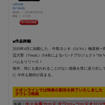
Latitude
Sir Vanity
発売日
2025年01月22日
価格
￥2,500
■作品詳細
2020年4月に始動した、中島ヨシキ（Gt.Vo.）梅原裕一郎
辺大聖（Visual.）の4名によるバンドプロジェクト“Sir 
バムをリリース！
毎作、何にも捉われることのない楽曲を世に送り出し
に 今作も期待が高まる。
※オンラインでは特典の配布を終了いたしました
タワレコ特典
チェキ風カード タワーレコードオリジナ
先着：