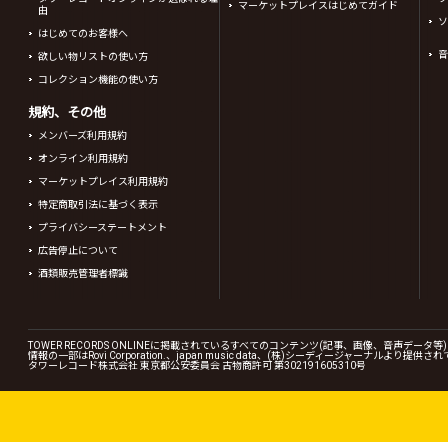
マーケットプレイスはじめてガイド
由
ソ
はじめてのお客様へ
音
欲しい物リストの使い方
コレクション機能の使い方
規約、その他
メンバーズ利用規約
オンライン利用規約
マーケットプレイス利用規約
特定商取引法に基づく表示
プライバシーステートメント
広告停止について
酒類販売管理者標識
TOWER RECORDS ONLINEに掲載されているすべてのコンテンツ(記事、画像、音声デ
情報の一部はRovi Corporation.、japan music data、(株)シーディージャーナルより提供
タワーレコード株式会社 東京都公安委員会 古物商許可 第302191605310号