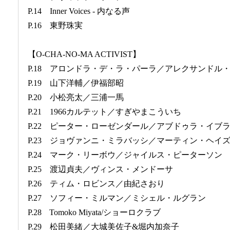
P.14 Inner Voices - 内なる声
P.16 東野珠実
【O-CHA-NO-MA ACTIVIST】
P.18 アロンドラ・デ・ラ・パーラ／アレクサンドル
P.19 山下洋輔／伊福部昭
P.20 小松亮太／三浦一馬
P.21 1966カルテット／すぎやまこういち
P.22 ピーター・ローゼンダール／アブドゥラ・イブ
P.23 ジョヴァンニ・ミラバッシ／マーティン・ヘイ
P.24 マーク・リーボウ／ジャイルス・ピーターソン
P.25 渡辺貞夫／ヴィンス・メンドーサ
P.26 ティム・ロビンス／由紀さおり
P.27 ソフィー・ミルマン／ミシェル・ルグラン
P.28 Tomoko Miyata/ショーロクラブ
P.29 松田美緒／大城美佐子&堀内加奈子