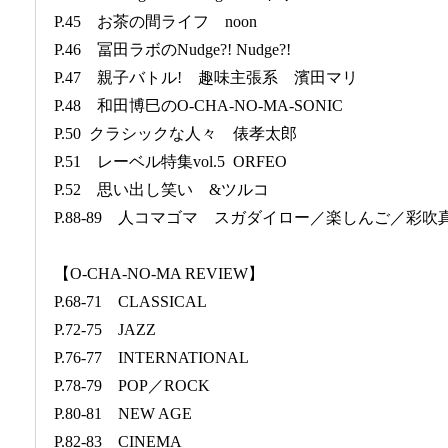
P.45 お茶の間ライフ noon
P.46 冨田ラボのNudge?! Nudge?!
P.47 親子バトル! 趣味主張系 濱田マリ
P.48 和田博巳のO-CHA-NO-MA-SONIC
P.50 クラシックな人々 俵孝太郎
P.51 レーベル特集vol.5 ORFEO
P.52 思い出し笑い &ツルコ
P.88-89 人コマゴマ スガダイロー／楽しんご／彩
【O-CHA-NO-MA REVIEW】
P.68-71 CLASSICAL
P.72-75 JAZZ
P.76-77 INTERNATIONAL
P.78-79 POP／ROCK
P.80-81 NEW AGE
P.82-83 CINEMA