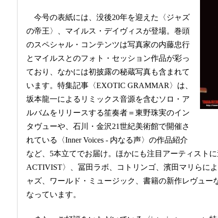
今号の表紙には、没後20年を迎えた〈ジャズ
の帝王〉、マイルス・デイヴィスが登場。巻頭
のスペシャル・コンテンツは写真家の内藤忠行
とマイルスとのフォト・セッション作品が彩っ
ており、なかには初披露の秘蔵写真も含まれて
います。特集記事〈EXOTIC GRAMMAR〉は、
坂本龍一によるリミックス音源を含むソロ・ア
ルバムをリリースする笙奏者＝東野珠実のイン
タヴューや、石川・金沢21世紀美術館で開催さ
れている〈Inner Voices - 内なる声〉の作品紹介
など、5本立てでお届け。ほかにも注目アーティストに迫る
ACTIVIST〉、冨田ラボ、コトリンゴ、濱田マリら
ャズ、ワールド・ミュージック、書籍の新作レヴュー
なっています。