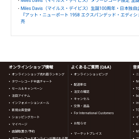
Miles Davis（マイルス・デイビス）タワーレコード限定 
Miles Davis（マイルス・デイビス）生誕100周年・日
『アット・ニューポート 1958 エクスパンデッド・エディシ
売
オンラインショップ情報
よくあるご質問 (Q&A)
音
オンラインショップ売れ筋ランキング
オンラインショッピング
ニ
タワーレコード全店チャート
N
配送単位
セール＆キャンペーン
T
注文の確認
注目アイテム
b
キャンセル
インフォメーションメール
in
交換・返品
新規会員登録
T
For International Customers
ショッピングカート
イ
お知らせ
マイページ
K
店舗取置き/予約
Mi
マーケットプレイス
タワーレコードオンラインが選ばれる理
フ