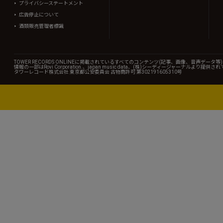
プライバシーステートメント
広告停止について
酒類販売管理者標識
TOWER RECORDS ONLINEに掲載されているすべてのコンテンツ(記事、画像、音声デ
情報の一部はRovi Corporation.、japan music data、(株)シーディージャーナルより提供
タワーレコード株式会社 東京都公安委員会 古物商許可 第302191605310号