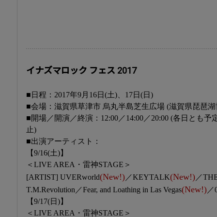
イナズマロック フェス 2017
■日程：2017年9月16日(土)、17日(日)
■会場：滋賀県草津市 烏丸半島芝生広場 (滋賀県琵琶湖
■開場／開演／終演：12:00／14:00／20:00 (各日と
止)
■出演アーティスト：
【9/16(土)】
＜LIVE AREA・雷神STAGE＞
(New!)
(New!)
[ARTIST] UVERworld
／KEYTALK
／THE
(New!)
T.M.Revolution／Fear, and Loathing in Las Vegas
／0
【9/17(日)】
＜LIVE AREA・雷神STAGE＞