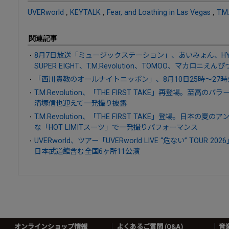
UVERworld
,
KEYTALK
,
Fear, and Loathing in Las Vegas
,
T.M
関連記事
8月7日放送「ミュージックステーション」、あいみょん、HY、AT
SUPER EIGHT、T.M.Revolution、TOMOO、マカロニえん
「西川貴教のオールナイトニッポン」、8月10日25時～27
T.M.Revolution、「THE FIRST TAKE」再登場。至高のバ
清塚信也迎えて一発撮り披露
T.M.Revolution、「THE FIRST TAKE」登場。日本の夏の
な「HOT LIMITスーツ」で一発撮りパフォーマンス
UVERworld、ツアー「UVERworld LIVE “危ない” TOU
日本武道館含む全国6ヶ所11公演
オンラインショップ情報
よくあるご質問 (Q&A)
音