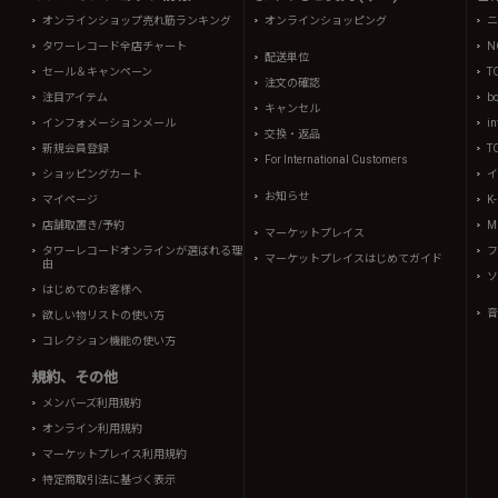
オンラインショップ売れ筋ランキング
オンラインショッピング
ニ
タワーレコード全店チャート
N
配送単位
セール＆キャンペーン
T
注文の確認
注目アイテム
b
キャンセル
インフォメーションメール
in
交換・返品
新規会員登録
T
For International Customers
ショッピングカート
イ
お知らせ
マイページ
K
店舗取置き/予約
Mi
マーケットプレイス
タワーレコードオンラインが選ばれる理
フ
マーケットプレイスはじめてガイド
由
ソ
はじめてのお客様へ
音
欲しい物リストの使い方
コレクション機能の使い方
規約、その他
メンバーズ利用規約
オンライン利用規約
マーケットプレイス利用規約
特定商取引法に基づく表示