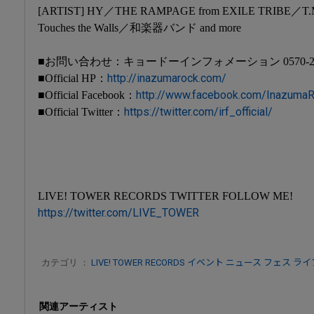
[ARTIST] HY／THE RAMPAGE from EXILE TRIBE／T
Touches the Walls／和楽器バンド and more
■お問い合わせ：キョードーインフォメーション 0570-200-888
http://inazumarock.com/
■Official HP：
http://www.facebook.com/Inazuma
■Official Facebook：
https://twitter.com/irf_official/
■Official Twitter：
LIVE! TOWER RECORDS TWITTER FOLLOW ME!
https://twitter.com/LIVE_TOWER
カテゴリ ：
LIVE! TOWER RECORDS
イベント
ニュース
フェス
ライ
関連アーティスト