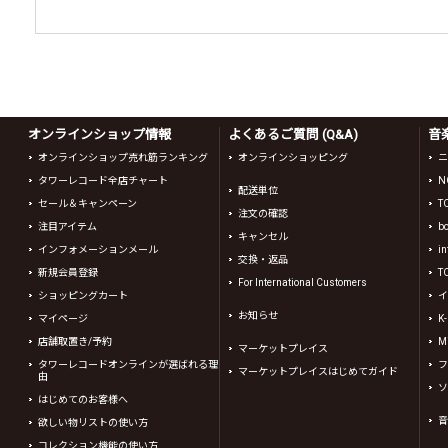
オンラインショップ情報
よくあるご質問 (Q&A)
音
オンラインショップ売れ筋ランキング
オンラインショッピング
ニ
タワーレコード全店チャート
N
配送単位
セール＆キャンペーン
T
注文の確認
注目アイテム
b
キャンセル
インフォメーションメール
in
交換・返品
新規会員登録
T
For International Customers
ショッピングカート
イ
お知らせ
マイページ
K
店舗取置き/予約
Mi
マーケットプレイス
タワーレコードオンラインが選ばれる理
フ
マーケットプレイスはじめてガイド
由
ソ
はじめてのお客様へ
音
欲しい物リストの使い方
コレクション機能の使い方