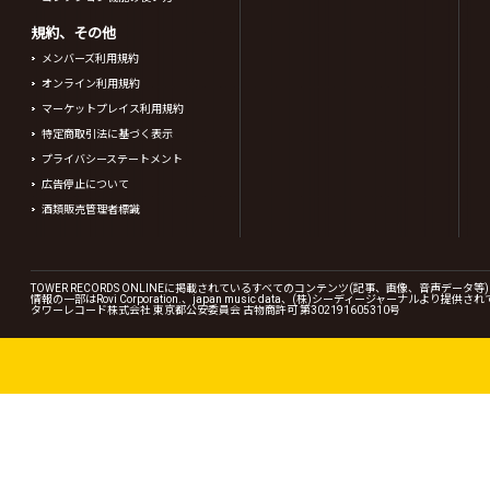
規約、その他
メンバーズ利用規約
オンライン利用規約
マーケットプレイス利用規約
特定商取引法に基づく表示
プライバシーステートメント
広告停止について
酒類販売管理者標識
TOWER RECORDS ONLINEに掲載されているすべてのコンテンツ(記事、画像、音声デ
情報の一部はRovi Corporation.、japan music data、(株)シーディージャーナルより提供
タワーレコード株式会社 東京都公安委員会 古物商許可 第302191605310号