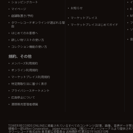
ショッピングカート
イ
お知らせ
マイページ
K
店舗取置き/予約
Mi
マーケットプレイス
タワーレコードオンラインが選ばれる理
フ
マーケットプレイスはじめてガイド
由
ソ
はじめてのお客様へ
音
欲しい物リストの使い方
コレクション機能の使い方
規約、その他
メンバーズ利用規約
オンライン利用規約
マーケットプレイス利用規約
特定商取引法に基づく表示
プライバシーステートメント
広告停止について
酒類販売管理者標識
TOWER RECORDS ONLINEに掲載されているすべてのコンテンツ(記事、画像、音声デ
情報の一部はRovi Corporation.、japan music data、(株)シーディージャーナルより提供
タワーレコード株式会社 東京都公安委員会 古物商許可 第302191605310号