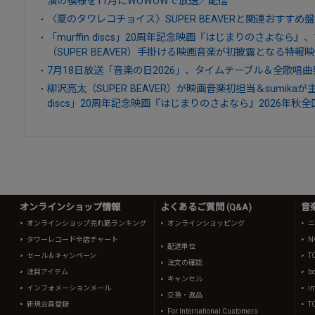
演の模様を11月にWOWOWで放送／配信
〈夏のタワレコチョイス〉SUPER BEAVERと関連おすすめ
「murffin discs」20周年記念映画『はじまりのさよなら
（SUPER BEAVER）手掛ける映画音楽が初披露となる特報
7月18日放送「音楽の日2026」、タイムテーブル＆全歌唱曲
柳沢亮太（SUPER BEAVER）が映画音楽初担当＆sumikaが
discs」20周年記念映画『はじまりのさよなら』2026年秋
オンラインショップ情報
よくあるご質問 (Q&A)
音
オンラインショップ売れ筋ランキング
オンラインショッピング
ニ
タワーレコード全店チャート
N
配送単位
セール＆キャンペーン
T
注文の確認
注目アイテム
b
キャンセル
インフォメーションメール
in
交換・返品
新規会員登録
T
For International Customers