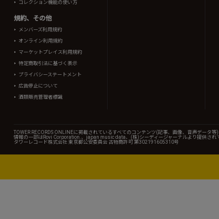
コレクション機能の使い方
規約、その他
メンバーズ利用規約
オンライン利用規約
マーケットプレイス利用規約
特定商取引法に基づく表示
プライバシーステートメント
広告停止について
酒類販売管理者標識
TOWER RECORDS ONLINEに掲載されているすべてのコンテンツ(記事、画像、音声デ
情報の一部はRovi Corporation.、japan music data、(株)シーディージャーナルより提供
タワーレコード株式会社 東京都公安委員会 古物商許可 第302191605310号