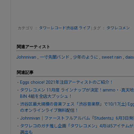
カテゴリ ：
タワーレコード渋谷店
ライブ
| タグ ：
タワレコメン
関連アーティスト
Johnnivan
,
一寸先闇バンド
,
少年のように
,
sweet rain
,
dais
関連記事
Eggs choice! 2021年注目アーティストのご紹介！
タワレコメン 11月度 ラインナップが決定！ammo・-真天地開闢
BIN 4組を全店大プッシュ！
渋谷区最大規模の音楽フェス「渋谷音楽祭」で10/17(土) Egg
のオンラインライブ無料配信！
Johnnivan｜ファーストフルアルバム『Students』6月3日
タワレコのガチ推し企画「タワレコメン」4月は5アイテムが決
選出も