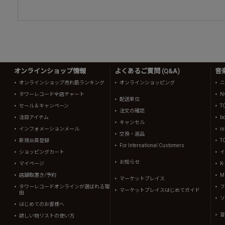
オンラインショップ情報
よくあるご質問 (Q&A)
音
オンラインショップ売れ筋ランキング
オンラインショッピング
ニ
タワーレコード全店チャート
N
配送単位
セール＆キャンペーン
T
注文の確認
注目アイテム
b
キャンセル
インフォメーションメール
in
交換・返品
新規会員登録
T
For International Customers
ショッピングカート
イ
お知らせ
マイページ
K
店舗取置き/予約
Mi
マーケットプレイス
タワーレコードオンラインが選ばれる理
フ
マーケットプレイスはじめてガイド
由
ソ
はじめてのお客様へ
音
欲しい物リストの使い方