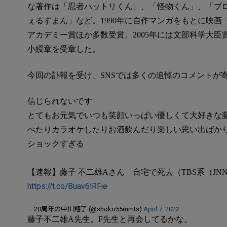
な著作は「忍者ハットリくん」、「怪物くん」、「プ
ぇるすまん」など。1990年に自作マンガをもとに映
アカデミー賞ほか多数受賞。2005年には文部科学大臣賞
小綬章を受章した。
今回の訃報を受け、SNSでは多くの追悼のコメントが
信じられないです
とてもお元気でいつも笑顔いっぱい優しくて大好きな
べたりカラオケしたりお酒飲んだり楽しい思い出ばか
ショックすぎる
【速報】藤子 不二雄Aさん 自宅で死去（TBS系（JN
https://t.co/Buav6IRFie
— 20周年の中川翔子 (@shoko55mmts)
April 7, 2022
藤子不二雄A先生。F先生と再会してるかな。