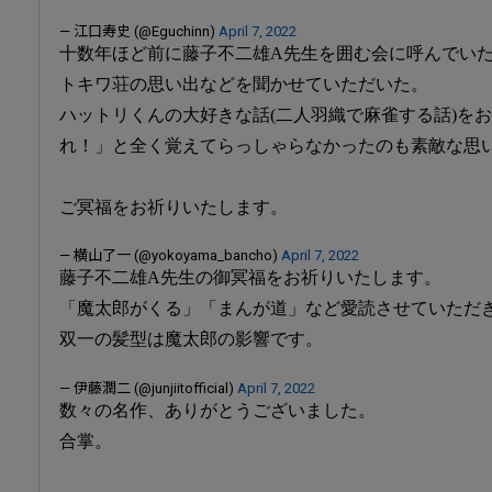
— 江口寿史 (@Eguchinn)
April 7, 2022
十数年ほど前に藤子不二雄A先生を囲む会に呼んでい
トキワ荘の思い出などを聞かせていただいた。
ハットリくんの大好きな話(二人羽織で麻雀する話)を
れ！」と全く覚えてらっしゃらなかったのも素敵な思
ご冥福をお祈りいたします。
— 横山了一 (@yokoyama_bancho)
April 7, 2022
藤子不二雄A先生の御冥福をお祈りいたします。
「魔太郎がくる」「まんが道」など愛読させていただ
双一の髪型は魔太郎の影響です。
— 伊藤潤二 (@junjiitofficial)
April 7, 2022
数々の名作、ありがとうございました。
合掌。