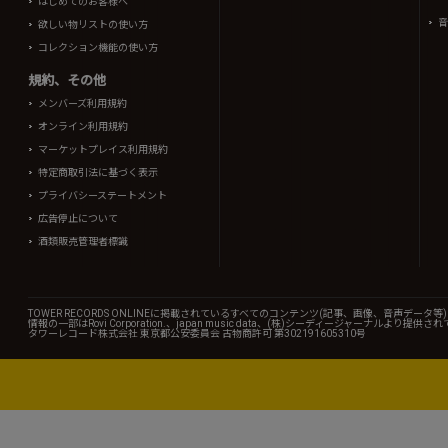
はじめてのお客様へ
音
欲しい物リストの使い方
コレクション機能の使い方
規約、その他
メンバーズ利用規約
オンライン利用規約
マーケットプレイス利用規約
特定商取引法に基づく表示
プライバシーステートメント
広告停止について
酒類販売管理者標識
TOWER RECORDS ONLINEに掲載されているすべてのコンテンツ(記事、画像、音声デ
情報の一部はRovi Corporation.、japan music data、(株)シーディージャーナルより提供
タワーレコード株式会社 東京都公安委員会 古物商許可 第302191605310号