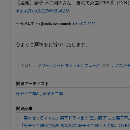
【速報】藤子 不二雄Aさん 自宅で死去(TBS系（JNN）
https://t.co/kZZWNBsAZM
— 芦沢ムネト (@ashizawamuneto)
April 7, 2022
心よりご冥福をお祈りいたします。
カテゴリ ：
タワーレコード オンライン ニュース
| タグ ：
アニメHOT
関連アーティスト
藤子不二雄A
,
藤子不二雄
関連記事
「笑ゥせぇるすまん」実写ドラマ化！“黒い藤子”こと藤子不
『藤子不二雄Ⓐ生誕90周年記念 藤子不二雄Ⓐ大全集』CD BOX