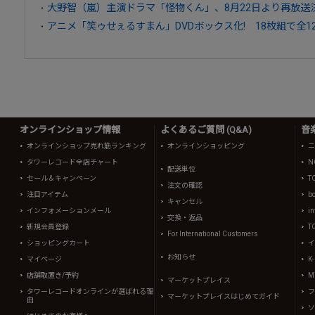
大野智（嵐）主演ドラマ「怪物くん」、8月22日より再放送
アニメ「笑ゥせぇるすまん」DVDボックス化! 18枚組で全1
オンラインショップ情報
よくあるご質問 (Q&A)
音
オンラインショップ売れ筋ランキング
オンラインショッピング
ニ
タワーレコード全店チャート
N
配送単位
セール＆キャンペーン
T
注文の確認
注目アイテム
b
キャンセル
インフォメーションメール
in
交換・返品
新規会員登録
T
For International Customers
ショッピングカート
イ
お知らせ
マイページ
K
店舗取置き/予約
Mi
マーケットプレイス
タワーレコードオンラインが選ばれる理
フ
マーケットプレイスはじめてガイド
由
ソ