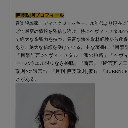
伊藤政則プロフィール
音楽評論家、ディスクジョッキー。70年代より現在に
どで最新の情報を発信し続け、特にヘヴィ・メタル/
て絶大な影響力を持つ。豊富な海外取材経験から数多
主な著書に『目撃
あり、絶大な信頼を受けている。
『目撃証言2ヘヴィ・メタル：魂の旅路』『ヘヴ
ー・パウエル限りなき挑戦』『断言』『断言其ノ二』『
政則の“遺言”』『月刊 伊藤政則(仮)』『BURRN! PR
どがある。