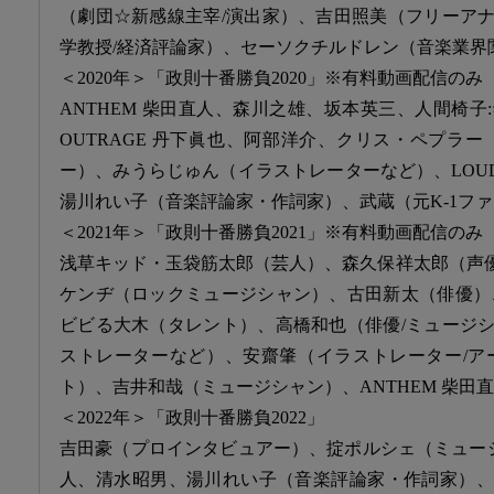
（劇団☆新感線主宰/演出家）、吉田照美（フリーア
学教授/経済評論家）、セーソクチルドレン（音楽業界
＜2020年＞「政則十番勝負2020」※有料動画配信のみ
ANTHEM 柴田直人、森川之雄、坂本英三、人間椅
OUTRAGE 丹下眞也、阿部洋介、クリス・ペプラ
ー）、みうらじゅん（イラストレーターなど）、LOUD
湯川れい子（音楽評論家・作詞家）、武蔵（元K-1ファイタ
＜2021年＞「政則十番勝負2021」※有料動画配信のみ
浅草キッド・玉袋筋太郎（芸人）、森久保祥太郎（声優/
ケンヂ（ロックミュージシャン）、古田新太（俳優）
ビビる大木（タレント）、高橋和也（俳優/ミュージ
ストレーターなど）、安齋肇（イラストレーター/ア
ト）、吉井和哉（ミュージシャン）、ANTHEM 柴田直
＜2022年＞「政則十番勝負2022」
吉田豪（プロインタビュアー）、掟ポルシェ（ミュージ
人、清水昭男、湯川れい子（音楽評論家・作詞家）、