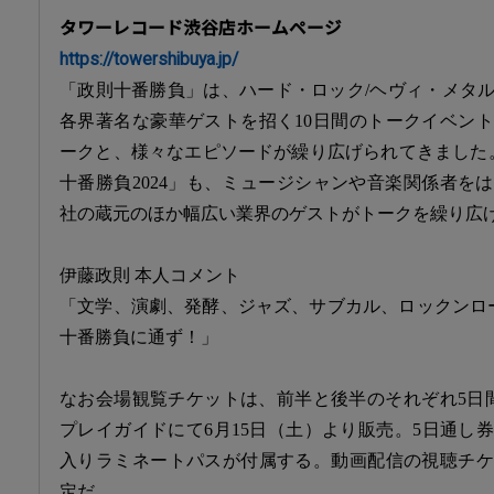
タワーレコード渋谷店ホームページ
https://towershibuya.jp/
「政則十番勝負」は、ハード・ロック/ヘヴィ・メタ
各界著名な豪華ゲストを招く10日間のトークイベン
ークと、様々なエピソードが繰り広げられてきました
十番勝負2024」も、ミュージシャンや音楽関係者を
社の蔵元のほか幅広い業界のゲストがトークを繰り広
伊藤政則 本人コメント
「文学、演劇、発酵、ジャズ、サブカル、ロックンロー
十番勝負に通ず！」
なお会場観覧チケットは、前半と後半のそれぞれ5日
プレイガイドにて6月15日（土）より販売。5日通し
入りラミネートパスが付属する。動画配信の視聴チケ
定だ。