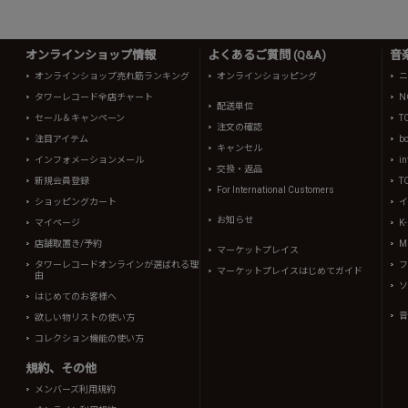
オンラインショップ情報
よくあるご質問 (Q&A)
音
オンラインショップ売れ筋ランキング
オンラインショッピング
ニ
タワーレコード全店チャート
N
配送単位
セール＆キャンペーン
T
注文の確認
注目アイテム
b
キャンセル
インフォメーションメール
in
交換・返品
新規会員登録
T
For International Customers
ショッピングカート
イ
お知らせ
マイページ
K
店舗取置き/予約
Mi
マーケットプレイス
タワーレコードオンラインが選ばれる理
フ
マーケットプレイスはじめてガイド
由
ソ
はじめてのお客様へ
音
欲しい物リストの使い方
コレクション機能の使い方
規約、その他
メンバーズ利用規約