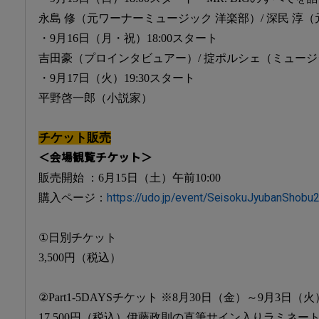
永島 修（元ワーナーミュージック 洋楽部）/ 深民 淳（
・9月16日（月・祝）18:00スタート
吉田豪（プロインタビュアー）/ 掟ポルシェ（ミュー
・9月17日（火）19:30スタート
平野啓一郎（小説家）
チケット販売
＜会場観覧チケット＞
販売開始 ：6月15日（土）午前10:00
購入ページ：
https://udo.jp/event/SeisokuJyubanShobu
①日別チケット
3,500円（税込）
②Part1-5DAYSチケット ※8月30日（金）～9月3日
17,500円（税込）伊藤政則の直筆サイン入りラミネー