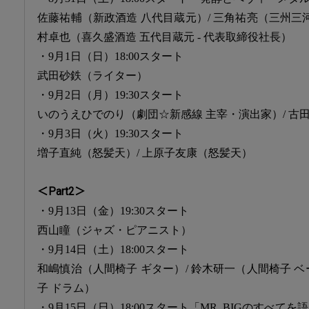
佐藤祐輔（新政酒造 八代目蔵元）/ 三角祐亮（三州三河
村卓也（喜久盛酒造 五代目蔵元 - 代表取締役社長）
・9月1日（日）18:00スタート
武田砂鉄（ライター）
・9月2日（月）19:30スタート
いのうえひでのり（劇団☆新感線 主宰・演出家）/ 古
・9月3日（火）19:30スタート
増子直純（怒髪天）/ 上原子友康（怒髪天）
＜Part2＞
・9月13日（金）19:30スタート
西山瞳（ジャズ・ピアニスト）
・9月14日（土）18:00スタート
和嶋慎治（人間椅子 ギター）/ 鈴木研一（人間椅子 ベ
子 ドラム）
・9月15日（日）18:00スタート「MR. BIGのすべてを