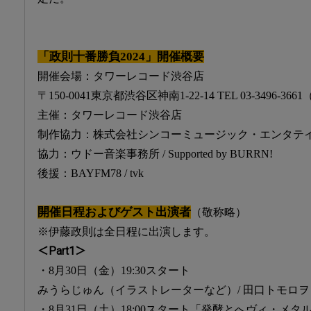
「政則十番勝負2024」開催概要
開催会場：タワーレコード渋谷店
〒150-0041東京都渋谷区神南1-22-14 TEL 03-3496-36
主催：タワーレコード渋谷店
制作協力：株式会社シンコーミュージック・エンタテ
協力：ウドー音楽事務所 / Supported by BURRN!
後援：BAYFM78 / tvk
開催日程およびゲスト出演者
（敬称略）
※伊藤政則は全日程に出演します。
＜Part1＞
・8月30日（金）19:30スタート
みうらじゅん（イラストレーターなど）/ 田口トモロ
・8月31日（土）18:00スタート「発酵とへヴィ・メタ