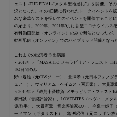
ェスト -THE FINAL-“メタル聖地巡礼”」を開催
況となった。その4日間に行われたトークイベントを拡張
名な豪華ゲストを招いてのイベントを開催することに
の始まり。2020年、2021年9月は新型コロナウイル
有料動画配信（オンライン）のみで開催となったが、20
動画配信（オンライン）でのハイブリッド開催となっ
これまでの出演者 ※出演順
＜2018年＞「MASA ITO メモラビリア・フェスト–THE
※4日間のみ
野中規雄（元CBSソニー）、北澤孝（元日本フォノグ
ュアー）、ウィリアム・ヘイムス（写真家）、大貫憲章
＜2019年＞「政則十番勝負–メモラビリア・フェスト1
和田誠（音楽評論家）、LOVEBITES（ヘヴィ・メ
優/歌手）、大貫憲章（音楽評論家/DJ）、今泉圭姫子
ードマン（ギタリスト）、亀渕昭信（元ニッポン放