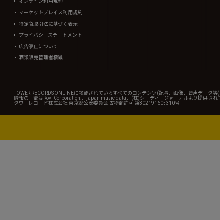
オンライン利用規約
マーケットプレイス利用規約
特定商取引法に基づく表示
プライバシーステートメント
広告停止について
酒類販売管理者標識
TOWER RECORDS ONLINEに掲載されているすべてのコンテンツ(記事、画像、音声デ
情報の一部はRovi Corporation.、japan music data、(株)シーディージャーナルより提供
タワーレコード株式会社 東京都公安委員会 古物商許可 第302191605310号