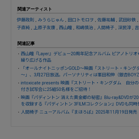
関連アーティスト
伊藤政則
,
みうらじゅん
,
田口トモロヲ
,
佐藤祐輔
,
武田砂鉄
子直純
,
上原子友康
,
西山瞳
,
和嶋慎治
,
人間椅子
,
深民淳
,
吉
関連記事
西山瞳『Layer』デビュー20周年記念アルバム ピアノトリ
繰り広げる作品
「オールナイトニッポンGOLD～映画「ストリート・キングダ
～」、3月27日放送。パーソナリティは峯田和伸（銀杏BO
intoxicate presents 映画『ストリート・キングダム
付き試写会に25組50名様をご招待！
映画『パディントン 消えた黄金郷の秘密』Blu-ray&DVDが20
を収録する『パディントン 3FILMコレクション』DVDも同時
人間椅子 ニューアルバム『まほろば』2025年11月19日発売