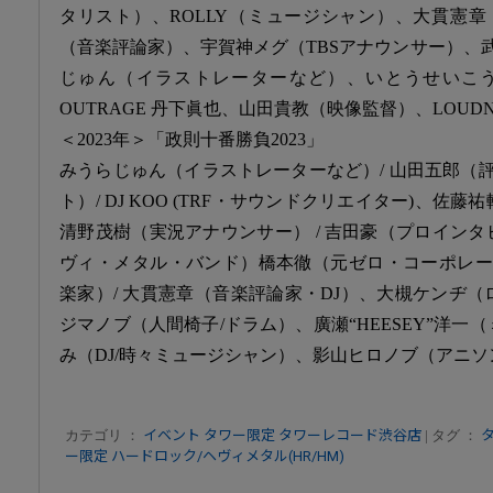
タリスト）、ROLLY（ミュージシャン）、大貫憲章
（音楽評論家）、宇賀神メグ（TBSアナウンサー）、
じゅん（イラストレーターなど）、いとうせいこ
OUTRAGE 丹下眞也、山田貴教（映像監督）、LOUDN
＜2023年＞「政則十番勝負2023」
みうらじゅん（イラストレーターなど）/ 山田五郎（
ト）/ DJ KOO (TRF・サウンドクリエイター)、佐
清野茂樹（実況アナウンサー） / 吉田豪（プロインタビ
ヴィ・メタル・バンド）橋本徹（元ゼロ・コーポレー
楽家）/ 大貫憲章（音楽評論家・DJ）、大槻ケンヂ（
ジマノブ（人間椅子/ドラム）、廣瀬“HEESEY”洋一
み（DJ/時々ミュージシャン）、影山ヒロノブ（アニ
カテゴリ ：
イベント
タワー限定
タワーレコード渋谷店
| タグ ：
ー限定
ハードロック/ヘヴィメタル(HR/HM)