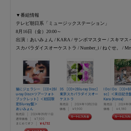
▼番組情報
テレビ朝日系「ミュージックステーション」
8月16日（金）20:00～
出演：あいみょん / KARA / サンボマスター / スキマスイッチ
スカパラダイスオーケストラ / Number_i / ねぐせ。 / Mrs. G
猫にジェラシー ［CD+2Bl
35 ［CD+2Blu-ray Disc］
I Do I Do ［CD+Bl
u-ray Disc+ツアーフォト
東京スカパラダイスオー
sc］＜来日記念
ブックレット］＜初回限
ケストラ
Kara (Korea)
定Blu-ray盤＞
発売日
2024年10月23日
発売日
2024年0
あいみょん
価格
￥9,900
価格
￥4,180
発売日
2024年09月11日
通常価格
￥7,920
まとめてオフ
￥6,732