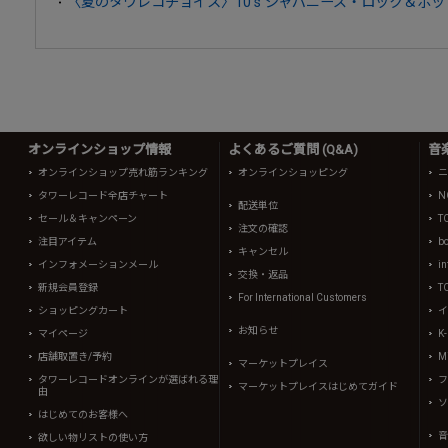
〈夏のタワレコチョイス〉10's ジャパニーズ・ロック＆ポッ
オンラインショップ情報
よくあるご質問 (Q&A)
音
オンラインショップ売れ筋ランキング
オンラインショッピング
ニ
タワーレコード全店チャート
N
配送単位
セール＆キャンペーン
T
注文の確認
注目アイテム
b
キャンセル
インフォメーションメール
in
交換・返品
新規会員登録
T
For International Customers
ショッピングカート
イ
お知らせ
マイページ
K
店舗取置き/予約
Mi
マーケットプレイス
タワーレコードオンラインが選ばれる理
フ
マーケットプレイスはじめてガイド
由
ソ
はじめてのお客様へ
音
欲しい物リストの使い方