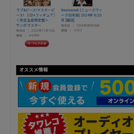
ラブ&ピース!マスターピ
Newsweek (ニューズウィ
ース! ［CD+フィギュア］
ーク日本版) 2024年 8/20
＜完全生産限定盤＞
号 [雑誌]
サンボマスター
発売日
2024年08月06日
価格
￥520
発売日
2023年11月15日
価格
￥4,980
オススメ情報