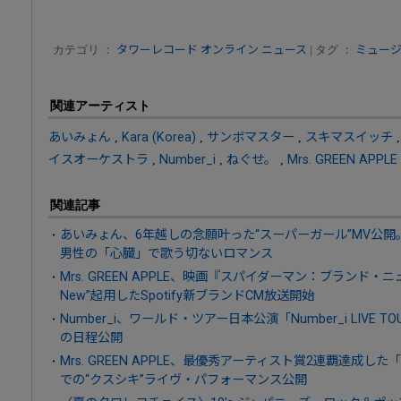
カテゴリ ：
タワーレコード オンライン ニュース
| タグ ：
ミュー
関連アーティスト
あいみょん
,
Kara (Korea)
,
サンボマスター
,
スキマスイッチ
イスオーケストラ
,
Number_i
,
ねぐせ。
,
Mrs. GREEN APPLE
関連記事
あいみょん、6年越しの念願叶った“スーパーガール”MV公
男性の「心臓」で歌う切ないロマンス
Mrs. GREEN APPLE、映画『スパイダーマン：ブランド・
New”起用したSpotify新ブランドCM放送開始
Number_i、ワールド・ツアー日本公演「Number_i LIVE TO
の日程公開
Mrs. GREEN APPLE、最優秀アーティスト賞2連覇達成した「MUS
での“クスシキ”ライヴ・パフォーマンス公開