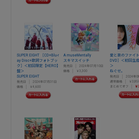
SUPER EIGHT ［CD+Blu-r
A museMentally
愛と哀のファイト!
ay Disc+歌詞フォトブッ
スキマスイッチ
DVD］＜初回生
ク］＜初回限定【HERO】
＞
発売日
2024年07月10日
盤＞
ねぐせ。
価格
￥3,300
SUPER EIGHT
発売日
2024年0
通常価格
￥3,85
発売日
2024年07月31日
まとめてオフ
￥3
価格
￥4,600