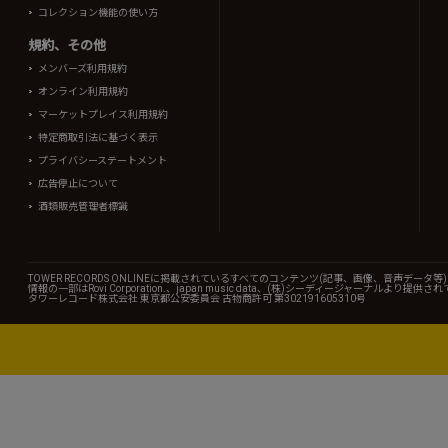
コレクション機能の使い方
規約、その他
メンバーズ利用規約
オンライン利用規約
マーケットプレイス利用規約
特定商取引法に基づく表示
プライバシーステートメント
広告停止について
酒類販売管理者標識
TOWER RECORDS ONLINEに掲載されているすべてのコンテンツ(記事、画像、音声デ
情報の一部はRovi Corporation.、japan music data、(株)シーディージャーナルより提供
タワーレコード株式会社 東京都公安委員会 古物商許可 第302191605310号