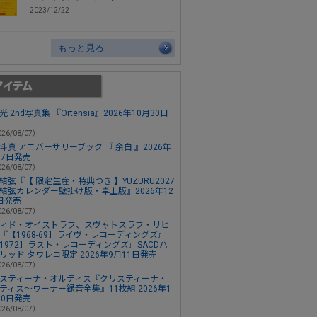
2023/12/22
もっと見る
 2nd写真集 『Ortensia』2026年10月30日
26/08/07）
斗真 アニバーサリーブック 『 余白 』2026年
月7日発売
26/08/07）
結弦『【 限定生産・特典つき 】YUZURU2027
結弦カレンダー壁掛け版・卓上版』2026年12
日発売
26/08/07）
ィド・オイストラフ、スヴャトスラフ・リヒ
『【1968-69】ライヴ・レコーディングズ』
1972】ラスト・レコーディングズ』SACDハ
リッド タワレコ限定 2026年9月11日発売
26/08/07）
スティーナ・オルティス『クリスティーナ・
ティス～ワーナー録音全集』11枚組 2026年1
30日発売
26/08/07）