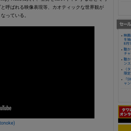
プと呼ばれる映像表現等、カオティックな世界観が
となっている。
映画
を抽
8月
聴か
チャ
聴か
ンス
〈タ
限定
「S
ャン
onoke)