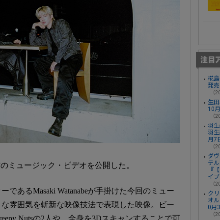
椛島光
発売
（20
生田
10
（20
羽生
羽生
月7
（20
ダヴ
テル
トノケ”のミュージック・ビデオを公開した。
『【
イブ
（20
るMasaki Watanabeが手掛けた今回のミュー
クリ
オル
クな雰囲気を斬新な映像技法で表現した映像。ビー
0月
（20
epy Nutsの2人や、全身を3Dスキャンすることで可