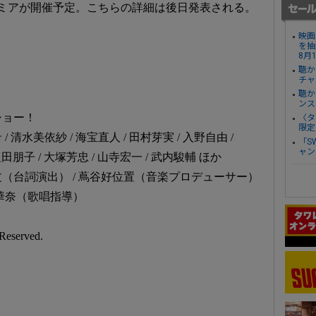
レミアが開催予定。こちらの詳細は後日発表される。
映画
を抽
8月
聴か
チャ
聴か
ンス
ショー！
〈タ
限定
水美依紗 / 海宝直人 / 田村芽実 / 入野自由 /
「S
ャン
塩田朋子 / 大塚芳忠 / 山寺宏一 / 武内駿輔 ほか
（台詞演出） / 蔦谷好位置（音楽プロデューサー）
田華奈（歌唱指導）
Reserved.