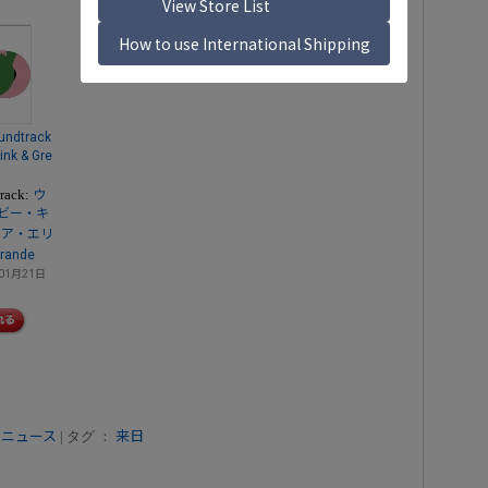
undtrack
nk & Gre
track:
ウ
ビー・キ
シア・エリ
Grande
01月21日
 ニュース
| タグ ：
来日