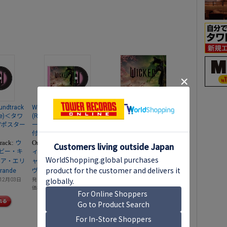
undtrack
Wicked: The Soundtrack
Wicked: The Soundtrack
sive)＜タワ
(Retail Exclusive)＜タワ
Original Soundtrack:
ウ
/ポスター
ーレコード限定/ポスター
ィキッド・ムービー・キ
付CD Pink＞
、
ャスト
シンシア・エリ
track:
Original Soundtrack:
ウ
ウ
、
ヴォ
Ariana Grande
ビー・キ
ィキッド・ムービー・キ
発売日
2024年12月02日
、
シア・エリ
ャスト
シンシア・エリ
価格
￥7,390
、
Grande
ヴォ
Ariana Grande
12月03日
発売日
2024年12月03日
価格
￥3,490