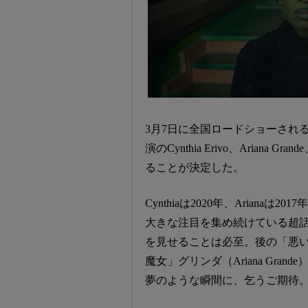
3月7日に全国ロードショーされ
演のCynthia Erivo、Aria
ることが決定した。
Cynthiaは2020年、Arian
大きな注目を集め続けている超
を見せることは必至。後の「悪い魔女
魔女」グリンダ（Ariana Gr
夢のような瞬間に、乞うご期待