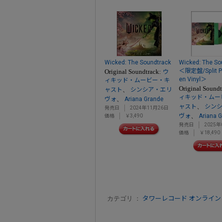
Wicked: The Soundtrack
Wicked: The So
＜限定盤/Split Pi
Original Soundtrack:
ウ
en Vinyl＞
ィキッド・ムービー・キ
Original Sound
、
ャスト
シンシア・エリ
ィキッド・ムー
、
ヴォ
Ariana Grande
、
ャスト
シン
発売日
2024年11月26日
、
ヴォ
Ariana 
価格
￥3,490
発売日
2025年
価格
￥18,490
カテゴリ ：
タワーレコード オンライン