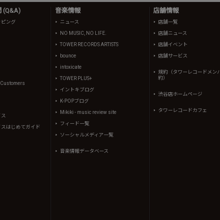
(Q&A)
音楽情報
店舗情報
ッピング
ニュース
店舗一覧
NO MUSIC, NO LIFE.
店舗ニュース
TOWER RECORDS ARTISTS
店舗イベント
bounce
店舗サービス
intoxicate
規約（タワーレコードメン
約）
TOWER PLUS+
l Customers
イントキブログ
渋谷店ホームページ
K-POPブログ
タワーレコードカフェ
Mikiki - music review site
イス
フィード一覧
イスはじめてガイド
ソーシャルメディア一覧
音楽情報データベース