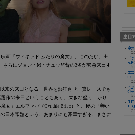
宇賀
（20
る映画『ウィキッド ふたりの魔女』。このたび、主
『チ
んB
na Grande、さらにジョン・M・チュウ監督の3名が緊急来日す
（20
実写
中
（20
椛島光
aは2017年以来の来日となる。世界を熱狂させ、賞レースでも
発売
（20
話題作の来日ということもあり、大きな盛り上がり
生田
」エルファバ（Cynthia Erivo）と、後の「善い
10
（20
ande）の日本降臨という、あまりにも豪華すぎる、まさに
。