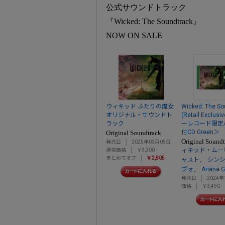
公式サウンドトラック
『Wicked: The Soundtrack』
NOW ON SALE
ウィキッド ふたりの魔女
Wicked: The So
オリジナル・サウンドト
(Retail Exclu
ラック
ーレコード限定
付CD Green＞
Original Soundtrack
Original Sound
発売日
2025年03月05日
ィキッド・ムー
通常価格
￥3,300
まとめてオフ
￥2,805
、
ャスト
シン
、
ヴォ
Ariana 
発売日
2024年
価格
￥3,490