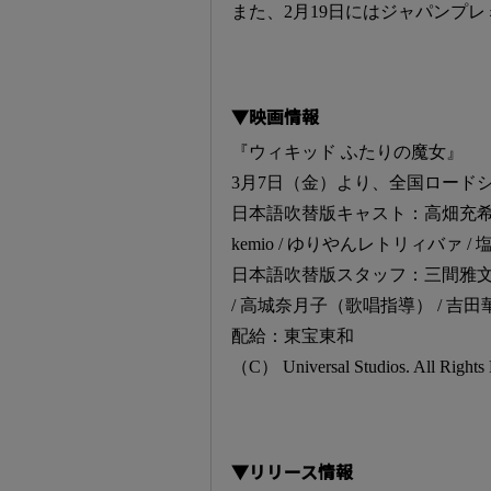
また、2月19日にはジャパンプ
▼映画情報
『ウィキッド ふたりの魔女』
3月7日（金）より、全国ロード
日本語吹替版キャスト：高畑充希 / 清
kemio / ゆりやんレトリィバァ / 
日本語吹替版スタッフ：三間雅文
/ 高城奈月子（歌唱指導） / 吉
配給：東宝東和
（C） Universal Studios. All Rights 
▼リリース情報