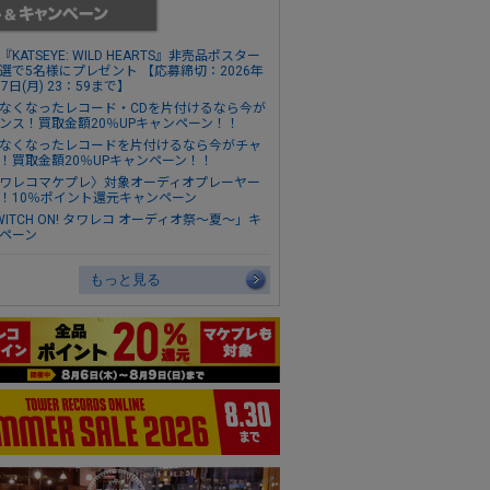
『KATSEYE: WILD HEARTS』非売品ポスター
選で5名様にプレゼント 【応募締切：2026年
17日(月) 23：59まで】
なくなったレコード・CDを片付けるなら今が
ンス！買取金額20％UPキャンペーン！！
なくなったレコードを片付けるなら今がチャ
！買取金額20％UPキャンペーン！！
ワレコマケプレ〉対象オーディオプレーヤー
！10％ポイント還元キャンペーン
WITCH ON! タワレコ オーディオ祭～夏～」キ
ペーン
もっと見る