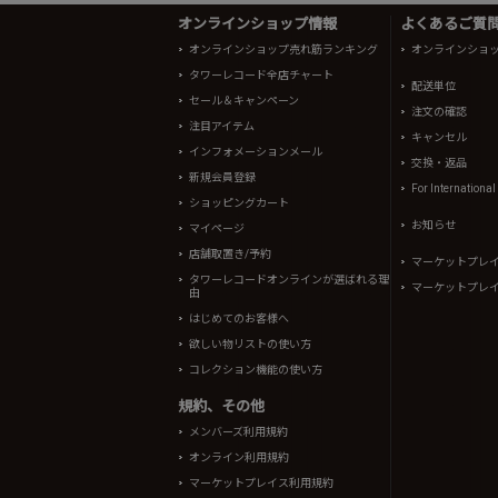
オンラインショップ情報
よくあるご質問 
オンラインショップ売れ筋ランキング
オンラインショ
タワーレコード全店チャート
配送単位
セール＆キャンペーン
注文の確認
注目アイテム
キャンセル
インフォメーションメール
交換・返品
新規会員登録
For Internationa
ショッピングカート
お知らせ
マイページ
店舗取置き/予約
マーケットプレ
タワーレコードオンラインが選ばれる理
マーケットプレ
由
はじめてのお客様へ
欲しい物リストの使い方
コレクション機能の使い方
規約、その他
メンバーズ利用規約
オンライン利用規約
マーケットプレイス利用規約