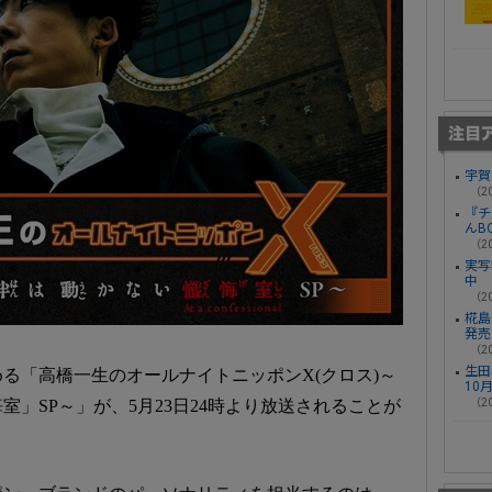
宇賀
（20
『チ
んB
（20
実写
中
（20
椛島光
発売
（20
生田
る「高橋一生のオールナイトニッポンX(クロス)～
10
（20
」SP～」が、5月23日24時より放送されることが