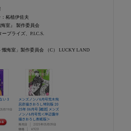
房
ン：柘植伊佐夫
悔室』 製作委員会
ライズ、P.I.C.S.
 懺悔室」製作委員会 （C） LUCKY LAND
い 3
メンズノンノ6月号荒木飛
呂彦描きおろし特別版 20
25年 06月号 [雑誌] メンズ
05月19日
ノンノ6月号荒＜岸辺露伴
描きおろし表紙版＞
発売日
2025年05月09日
価格
￥920