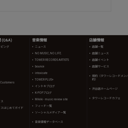
(Q&A)
音楽情報
店舗情報
ッピング
ニュース
店舗一覧
NO MUSIC, NO LIFE.
店舗ニュース
TOWER RECORDS ARTISTS
店舗イベント
bounce
店舗サービス
intoxicate
規約（タワーレコードメン
約）
TOWER PLUS+
l Customers
イントキブログ
渋谷店ホームページ
K-POPブログ
タワーレコードカフェ
Mikiki - music review site
イス
フィード一覧
イスはじめてガイド
ソーシャルメディア一覧
音楽情報データベース