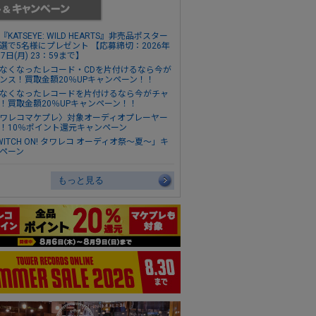
『KATSEYE: WILD HEARTS』非売品ポスター
選で5名様にプレゼント 【応募締切：2026年
17日(月) 23：59まで】
なくなったレコード・CDを片付けるなら今が
ンス！買取金額20％UPキャンペーン！！
なくなったレコードを片付けるなら今がチャ
！買取金額20％UPキャンペーン！！
ワレコマケプレ〉対象オーディオプレーヤー
！10％ポイント還元キャンペーン
WITCH ON! タワレコ オーディオ祭～夏～」キ
ペーン
もっと見る