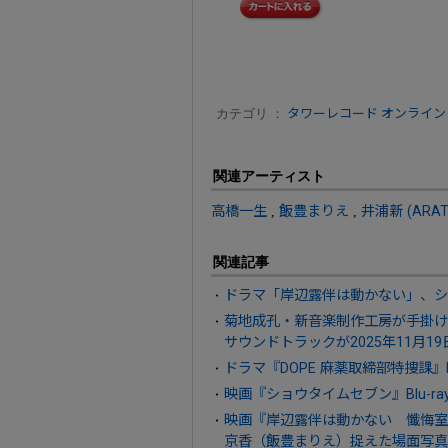
カテゴリ ：
タワーレコード オンライン
関連アーティスト
高橋一生
,
飯豊まりえ
,
井浦新 (ARAT
関連記事
ドラマ「岸辺露伴は動かない」、シ
菊地成孔・新音楽制作工房が手掛け
サウンドトラックが2025年11月1
ドラマ『DOPE 麻薬取締部特捜課』Blu
映画『ショウタイムセブン』Blu-ray
映画『岸辺露伴は動かない 懺悔室
京香（飯豊まりえ）捉えた場面写真