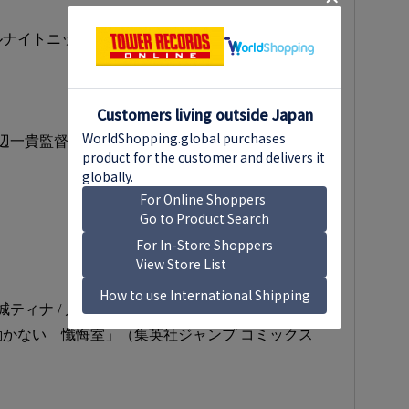
ナイトニッポンX(クロス)～映画「岸辺露伴は動か
渡辺一貴監督
』
ティナ / 戸次重幸 / 大東駿介 / 井浦新
かない 懺悔室」（集英社ジャンプ コミックス