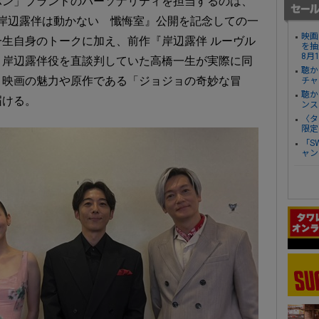
ポン」ブランドのパーソナリティを担当するのは、
『岸辺露伴は動かない 懺悔室』公開を記念しての一
映画
生自身のトークに加え、前作『岸辺露伴 ルーヴル
を抽
8月
、岸辺露伴役を直談判していた高橋一生が実際に同
聴か
、映画の魅力や原作である「ジョジョの奇妙な冒
チャ
聴か
届ける。
ンス
〈タ
限定
「S
ャン