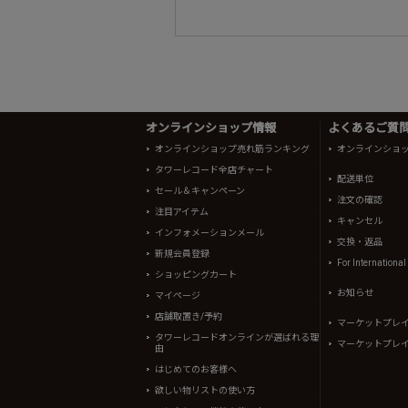
オンラインショップ情報
よくあるご質問 
オンラインショップ売れ筋ランキング
オンラインショ
タワーレコード全店チャート
配送単位
セール＆キャンペーン
注文の確認
注目アイテム
キャンセル
インフォメーションメール
交換・返品
新規会員登録
For Internationa
ショッピングカート
お知らせ
マイページ
店舗取置き/予約
マーケットプレ
タワーレコードオンラインが選ばれる理
マーケットプレ
由
はじめてのお客様へ
欲しい物リストの使い方