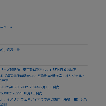
 ニュース
A)
,
渡辺一貴
リーズ最新作「泉京香は黙らない」5月4日放送決定
る『岸辺露伴は動かない 密漁海岸/懺悔室』オリジナル・
9日発売
-ray&DVD BOXが2026年2月13日発売
&DVDが2025年10月1日発売
』、イタリア ヴェネツィアでの岸辺露伴（高橋一生）＆泉
公開