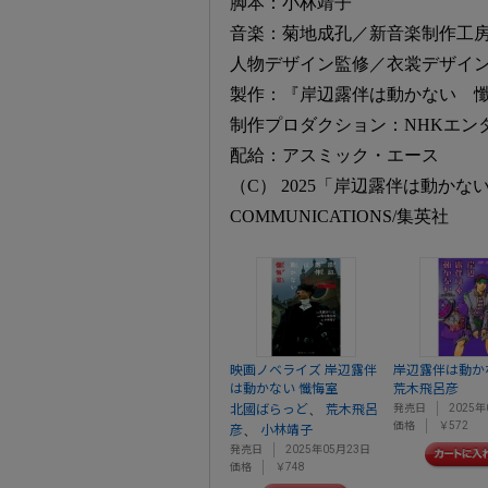
脚本：小林靖子
音楽：菊地成孔／新音楽制作工
人物デザイン監修／衣裳デザイ
製作：『岸辺露伴は動かない 懺
制作プロダクション：NHKエンタープ
配給：アスミック・エース
（C） 2025「岸辺露伴は動かない
COMMUNICATIONS/集英社
映画ノベライズ 岸辺露伴
岸辺露伴は動かな
は動かない 懺悔室
荒木飛呂彦
、
北國ばらっど
荒木飛呂
発売日
2025年
価格
￥572
、
彦
小林靖子
発売日
2025年05月23日
価格
￥748