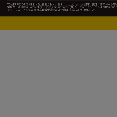
TOWER RECORDS ONLINEに掲載されているすべてのコンテンツ(記事、画像、音声デ
情報の一部はRovi Corporation.、japan music data、(株)シーディージャーナルより提供
タワーレコード株式会社 東京都公安委員会 古物商許可 第302191605310号