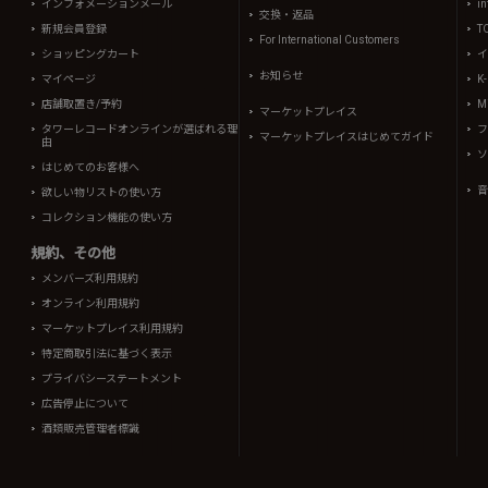
インフォメーションメール
in
交換・返品
新規会員登録
T
For International Customers
ショッピングカート
イ
お知らせ
マイページ
K
店舗取置き/予約
Mi
マーケットプレイス
タワーレコードオンラインが選ばれる理
フ
マーケットプレイスはじめてガイド
由
ソ
はじめてのお客様へ
音
欲しい物リストの使い方
コレクション機能の使い方
規約、その他
メンバーズ利用規約
オンライン利用規約
マーケットプレイス利用規約
特定商取引法に基づく表示
プライバシーステートメント
広告停止について
酒類販売管理者標識