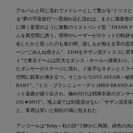
アルバムと同じ流れでメドレーとして繋がる“ミツコと
る“夢の宇宙旅行”へ雪崩れ込む流れは、まさに最新形
に輝く星雲のように無数のリストバンド型「THANK YO
ムを異空間に誘う。照明やレーザーがロケットの軌跡
化したかと思ったのも束の間、誰しもが抱える罪の意
ーン“ごめんね母さん”、EDMをサザン流ディスコに昇
ト”で東京ドームは巨大なダンス・ホールへ様変わり
たダンサーがステージに現れ、ド派手なネオンとミラ
空間に観客が沸き立つ。そこから“LOVE AFFAIR～
BABY”、“ミス・ブランニュー・デイ (MISS BRAND-
ット楽曲が繰り出され、極め付けは戦隊衣装のダンサ
のG★SPOT”。地上波では到底流せない「サザン流至
と、客席は笑いと熱狂の渦に包まれた。
アンコールは“Relay～杜の詩”で静かに再開。緑色の