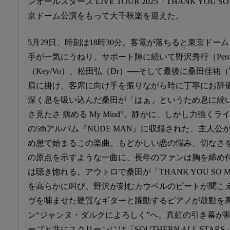
ンオールスターズ LIVE TOUR 2025「THANK YOU S
京ドーム公演をもって大千秋楽を迎えた。
5月29日、時刻は18時30分。客電が落ちると東京ドー
手が一気にうねり、サポート陣に続いて野沢秀行（Per
（Key/Vo）、松田弘（Dr）──そして最後に桑田佳祐（
肩に掛け、客席に向け手を振りながら時に丁寧にお辞
深く息を吸い込んだ桑田が「はぁ」というため息に続い
さ見たさ 病める My Mind”。静かに、しかし力強くラ
の5thアルバム『NUDE MAN』に収録された、主人
め息で始まるこの楽曲。もどかしい恋の悩み、切なさ
の原点を示すような一曲に、長年のファンは胸を締め
は聴き惚れる。アウトロで桑田が「THANK YOU SO 
を高らかに叫び、野沢が刻むカウベルのビートが聞こ
ヴを噛ませた硬質なギターと躍動するピアノが鼓動を
ン“ジャンヌ・ダルクによろしく”へ。真紅の引き幕が
ープと共にスクリーンには「SOUTHERN ALL STA