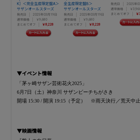
K］＜完全生産限定盤A＞
全生産限定盤B＞
発売日
2025年0
サザンオールスターズ
サザンオールスターズ
通常価格
￥3,96
まとめてオフ
￥3
発売日
2025年03月19日
発売日
2025年03月19日
通常価格
￥9,680
通常価格
￥9,680
まとめてオフ
￥8,228
まとめてオフ
￥8,228
▼イベント情報
「茅ヶ崎サザン芸術花火2025」
6月7日（土）神奈川 サザンビーチちがさき
開場 15:30 / 開演 19:15（予定） ※雨天決行／荒天中
▼映画情報