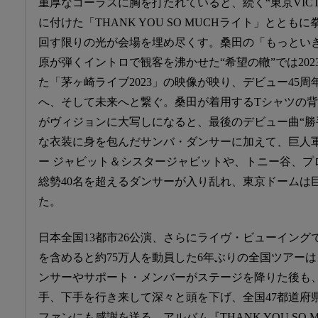
重厚なコーラスに胸を打たれていると、続く“東京VICT
に付けた「THANK YOU SO MUCHライト」ととも
回す限りの光が会場を埋め尽くす。桑田の「もっとい
原が弾くイントロで観客を沸かせた“希望の轍”では202
た「茅ヶ崎ライブ2023」の映像が映り、デビュー45
へ、そして未来へと繋ぐ。桑田が着用するTシャツの
がヴィジョンに大写しになると、最後のデビュー曲“勝
な衣装に身を包んだサンバ・ダンサーに加えて、巨人
ー ジャビット＆シスタージャビットや、トニー谷、プ
総勢40名を超えるダンサーが入り乱れ、東京ドームは
た。
日本全国13都市26公演、さらにライヴ・ビューイング
を含めると約75万人を動員した6年ぶりの全国ツアー
ンサーやサポート・メンバーがステージを降りた後も
手、下手を行き来して深々と頭を下げ、全国47都道府
ファンにも感謝を送る。アルバム『THANK YOU SO