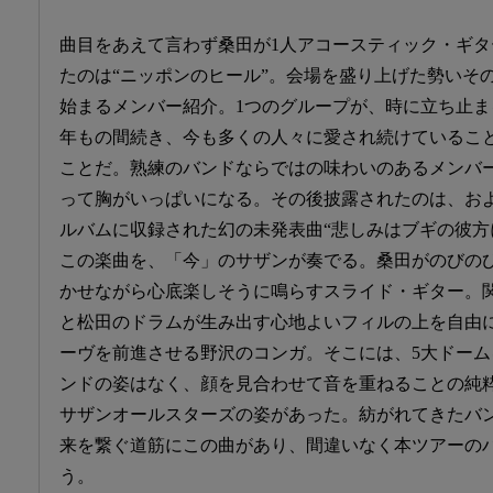
曲目をあえて言わず桑田が1人アコースティック・ギ
たのは“ニッポンのヒール”。会場を盛り上げた勢いそ
始まるメンバー紹介。1つのグループが、時に立ち止ま
年もの間続き、今も多くの人々に愛され続けているこ
ことだ。熟練のバンドならではの味わいのあるメンバ
って胸がいっぱいになる。その後披露されたのは、お
ルバムに収録された幻の未発表曲“悲しみはブギの彼方
この楽曲を、「今」のサザンが奏でる。桑田がのびの
かせながら心底楽しそうに鳴らすスライド・ギター。
と松田のドラムが生み出す心地よいフィルの上を自由
ーヴを前進させる野沢のコンガ。そこには、5大ドー
ンドの姿はなく、顔を見合わせて音を重ねることの純
サザンオールスターズの姿があった。紡がれてきたバ
来を繋ぐ道筋にこの曲があり、間違いなく本ツアーの
う。