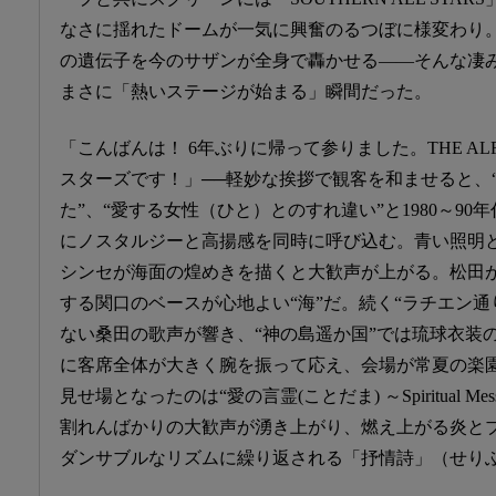
なさに揺れたドームが一気に興奮のるつぼに様変わり
の遺伝子を今のサザンが全身で轟かせる――そんな凄
まさに「熱いステージが始まる」瞬間だった。
「こんばんは！ 6年ぶりに帰って参りました。THE A
スターズです！」──軽妙な挨拶で観客を和ませると、
た”、“愛する女性（ひと）とのすれ違い”と1980～9
にノスタルジーと高揚感を同時に呼び込む。青い照明
シンセが海面の煌めきを描くと大歓声が上がる。松田
する関口のベースが心地よい“海”だ。続く“ラチエン通
ない桑田の歌声が響き、“神の島遥か国”では琉球衣装
に客席全体が大きく腕を振って応え、会場が常夏の楽
見せ場となったのは“愛の言霊(ことだま) ～Spiritual M
割れんばかりの大歓声が湧き上がり、燃え上がる炎と
ダンサブルなリズムに繰り返される「抒情詩」（せり