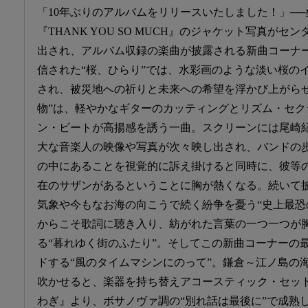
「10年ぶりのアルバムをリリースいたしました！」─
『THANK YOU SO MUCH』のジャケット写真が
出され、アルバム収録の楽曲が披露される新曲コーナー
信された“桜、ひらり”では、水彩画のような淡い桜の
され、被災地への祈りと未来への希望を浮かび上がらせ
物”は、軽やかなギターのカッティングとリズム・セク
ン・ビートが高揚感を誘う一曲。スクリーンには尾崎
大な音楽人の映像や写真が次々映し出され、バンドの
の中にあることを視覚的に訴え掛けると同時に、彼等
在のサザンがあるということに胸が熱くなる。続いて
気象や今もなお海の向こうで続く紛争を憂う“史上最恐
からこそ歌詞に聴き入り、紡がれた言葉の一つ一つが
る“暮れゆく街のふたり”。そしてこの新曲コーナーの
ドする“風のタイムマシンにのって”。鎌倉～江ノ島の
吹かせると、楽器を持ち替えアコースティック・セット
わぎ』より、ボサノヴァ調の“別れ話は最後に”で成熟