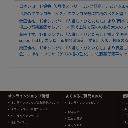
日本レコード協会「6月度ストリーミング認定」、あいみょん
〈夏のタワレコチョイス〉タワレコが選ぶ究極のベスト盤！
桑田佳祐、18thシングル『人誑し / ひとたらし』より“南
極上の音楽空間からツアーへ繋ぐ上質で深みのある大人のソ
桑田佳祐、18thシングル『人誑し / ひとたらし』携え全国巡
supported by カンロ」追加公演決定。愛知、大阪、横浜の
桑田佳祐、18thシングル『人誑し / ひとたらし』より表題
会）、ほな・いこか（ゲスの極み乙女）、佐藤菫等豪華キャ
オンラインショップ情報
よくあるご質問 (Q&A)
音
オンラインショップ売れ筋ランキング
オンラインショッピング
ニ
タワーレコード全店チャート
N
配送単位
セール＆キャンペーン
T
注文の確認
注目アイテム
b
キャンセル