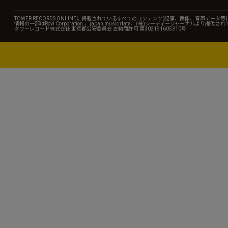
TOWER RECORDS ONLINEに掲載されているすべてのコンテンツ(記事、画像、音声デ
情報の一部はRovi Corporation.、japan music data、(株)シーディージャーナルより提供
タワーレコード株式会社 東京都公安委員会 古物商許可 第302191605310号