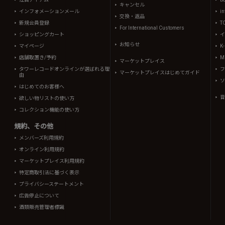
キャンセル
インフォメーションメール
in
交換・返品
新規会員登録
T
For International Customers
ショッピングカート
イ
お知らせ
マイページ
K
店舗取置き/予約
Mi
マーケットプレイス
タワーレコードオンラインが選ばれる理
フ
マーケットプレイスはじめてガイド
由
ソ
はじめてのお客様へ
音
欲しい物リストの使い方
コレクション機能の使い方
規約、その他
メンバーズ利用規約
オンライン利用規約
マーケットプレイス利用規約
特定商取引法に基づく表示
プライバシーステートメント
広告停止について
酒類販売管理者標識