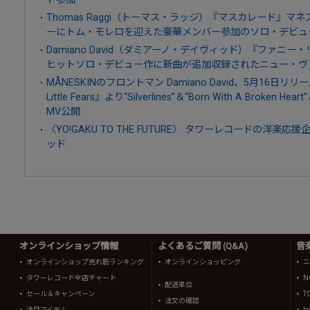
Thomas Raggi（トーマス・ラッジ）『マスカレード』マ
ーにトム・モレロを迎えた豪華メンバー参加のソロ・デビュ
Damiano David（ダミアーノ・デイヴィッド）『ファニ
ヒットソロ・デビュー作に新曲が追加収録されたニュー・ヴ
MÅNESKINのフロントマン Damiano David、5月16日リリ
Little Fears』より“Silverlines”＆“Born With A Broken 
MV公開
〈YO!GAKU TO THE FUTURE〉 タワーレコードの洋
ッド
オンラインショップ情報
よくあるご質問 (Q&A)
音
オンラインショップ売れ筋ランキング
オンラインショッピング
ニ
タワーレコード全店チャート
N
配送単位
セール＆キャンペーン
T
注文の確認
注目アイテム
b