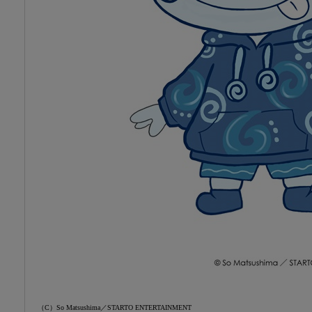
（C）So Matsushima／STARTO ENTERTAINMENT