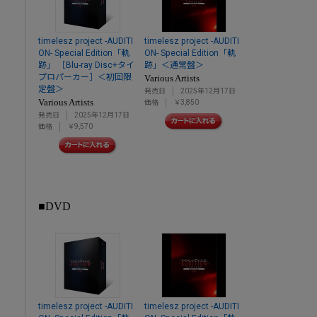
timelesz project -AUDITI
timelesz project -AUDITI
ON- Special Edition「軌
ON- Special Edition「軌
跡」 ［Blu-ray Disc+タイ
跡」＜通常盤＞
プロパーカー］＜初回限
Various Artists
定盤＞
発売日
2025年12月17日
Various Artists
価格
￥3,850
発売日
2025年12月17日
価格
￥9,570
■DVD
timelesz project -AUDITI
timelesz project -AUDITI