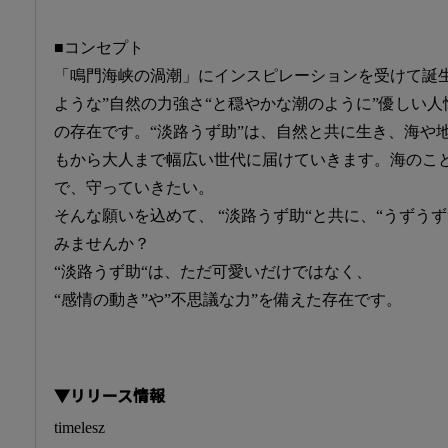
■コンセプト
「鳴門海峡の渦潮」にインスピレーションを受けて誕生
ような”自然の力強さ“と穏やかな潮のように”優しい人
の存在です。“淡路うず助”は、自然と共に生き、海や
もから大人まで幅広い世代に届けていきます。海のこ
で、守っていきたい。
そんな願いを込めて、 “淡路うず助“と共に、“うずう
みませんか？
“淡路うず助“は、ただ可愛いだけではなく、
“感情の動き”や”不思議な力”を備えた存在です。
▼リリース情報
timelesz