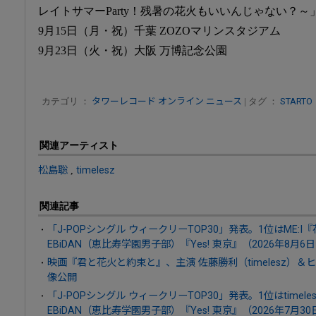
レイトサマーParty！残暑の花火もいいんじゃない？～
9月15日（月・祝）千葉 ZOZOマリンスタジアム
9月23日（火・祝）大阪 万博記念公園
カテゴリ ：
タワーレコード オンライン ニュース
| タグ ：
STARTO
関連アーティスト
松島聡
,
timelesz
関連記事
「J-POPシングル ウィークリーTOP30」発表。1位はME:
EBiDAN（恵比寿学園男子部）『Yes! 東京』（2026年8月6
映画『君と花火と約束と』、主演 佐藤勝利（timelesz）
像公開
「J-POPシングル ウィークリーTOP30」発表。1位はtime
EBiDAN（恵比寿学園男子部）『Yes! 東京』（2026年7月3