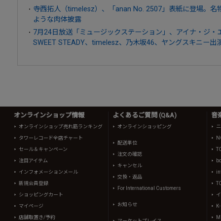
寺西拓人（timelesz）、「anan No. 2507」表紙に登
ような肉体披露
7月24日放送「ミュージックステーション」、アイナ・ジ・エンド、
SWEET STEADY、timelesz、乃木坂46、ヤングスキニー出
オンラインショップ情報
よくあるご質問 (Q&A)
音
オンラインショップ売れ筋ランキング
オンラインショッピング
ニ
タワーレコード全店チャート
N
配送単位
セール＆キャンペーン
T
注文の確認
注目アイテム
b
キャンセル
インフォメーションメール
in
交換・返品
新規会員登録
T
For International Customers
ショッピングカート
イ
お知らせ
マイページ
K
店舗取置き/予約
Mi
マーケットプレイス