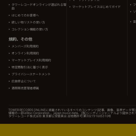
タワーレコードオンラインが選ばれる理
フ
マーケットプレイスはじめてガイド
由
ソ
はじめてのお客様へ
音
欲しい物リストの使い方
コレクション機能の使い方
規約、その他
メンバーズ利用規約
オンライン利用規約
マーケットプレイス利用規約
特定商取引法に基づく表示
プライバシーステートメント
広告停止について
酒類販売管理者標識
TOWER RECORDS ONLINEに掲載されているすべてのコンテンツ(記事、画像、音声デ
情報の一部はRovi Corporation.、japan music data、(株)シーディージャーナルより提供
タワーレコード株式会社 東京都公安委員会 古物商許可 第302191605310号