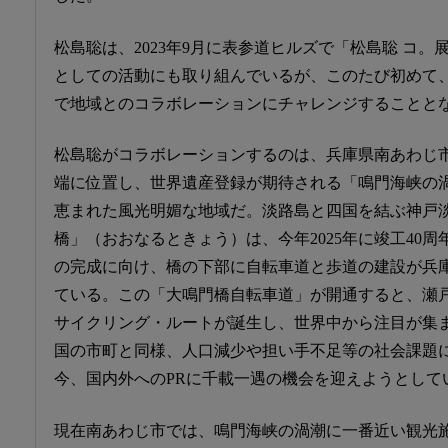
松島聡は、2023年9月に表参道ヒルズで「松島聡 コ
としての活動にも取り組んでいるが、このたび初めて
で地域とのコラボレーションにチャレンジすることと
松島聡がコラボレーションするのは、兵庫県南あわじ
端に位置し、世界遺産登録が期待される「鳴門海峡の
恵まれた風光明媚な地域だ。淡路島と四国を結ぶ神戸
橋」（おおなるときょう）は、今年2025年に竣工40周
の完成に向け、橋の下部に自転車道と歩道の建設が兵
ている。この「大鳴門橋自転車道」が開通すると、瀬戸内
サイクリング・ルートが誕生し、世界中から注目が集
国の市町と同様、人口減少や担い手不足等の社会課題
今、国内外へのPRに千載一遇の機会を迎えようとして
現在南あわじ市では、鳴門海峡の渦潮に一番近い観光