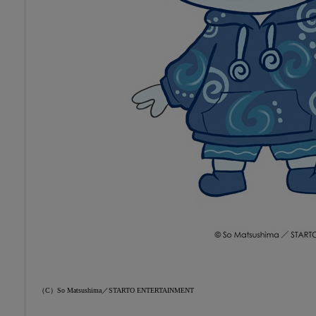
（C）So Matsushima／STARTO ENTERTAINMENT