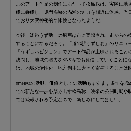
このアート作品の制作にあたって松島聡は、実際に地
船に乗船し、鳴門海峡の渦潮の迫力を間近に体感。当
ており大変神秘的な体験となったようだ。
今後「淡路うず助」の原画は市に寄贈され、市からの
することになるだろう。「道の駅うずしお」のリニュ
「うずしおビジョン」でアート作品が上映されること
訪問し、地域の魅力をSNS等でも発信していくことに
は、地域の活性化、地方創生に大きく寄与することは
timeleszの活動、俳優としての活動もますます多忙
ての新たな一歩を踏み出す松島聡。映像の公開時期や
ては続報される予定なので、楽しみにしてほしい。