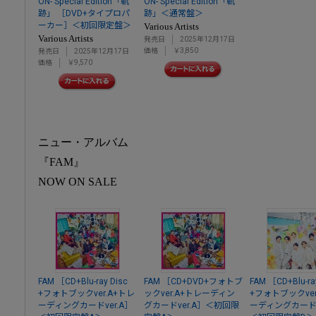
ON- Special Edition「軌
ON- Special Edition「軌
跡」 ［DVD+タイプロパ
跡」＜通常盤＞
ーカー］＜初回限定盤＞
Various Artists
Various Artists
発売日
2025年12月17日
価格
￥3,850
発売日
2025年12月17日
価格
￥9,570
ニュー・アルバム
『FAM』
NOW ON SALE
FAM ［CD+Blu-ray Disc
FAM ［CD+DVD+フォトブ
FAM ［CD+Blu-ra
+フォトブックver.A+トレ
ックver.A+トレーディン
+フォトブックver
ーディングカードver.A］
グカードver.A］＜初回限
ーディングカードv