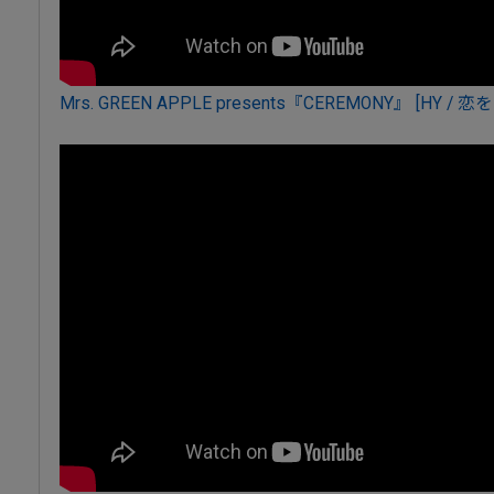
Mrs. GREEN APPLE presents『CEREMONY』 [HY / 恋