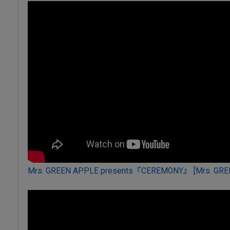
Mrs. GREEN APPLE presents『CEREMONY』 [Mrs. G