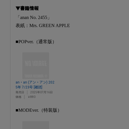
▼書籍情報
「anan No. 2455」
表紙：Mrs. GREEN APPLE
■POPver.（通常版）
an・an (アン・アン) 202
5年 7/23号 [雑誌]
発売日
2025年07月16日
価格
￥880
■MODEver.（特装版）