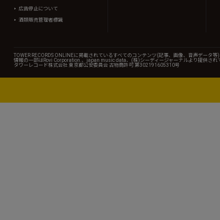
広告停止について
酒類販売管理者標識
TOWER RECORDS ONLINEに掲載されているすべてのコンテンツ(記事、画像、音声デ
情報の一部はRovi Corporation.、japan music data、(株)シーディージャーナルより提供
タワーレコード株式会社 東京都公安委員会 古物商許可 第302191605310号