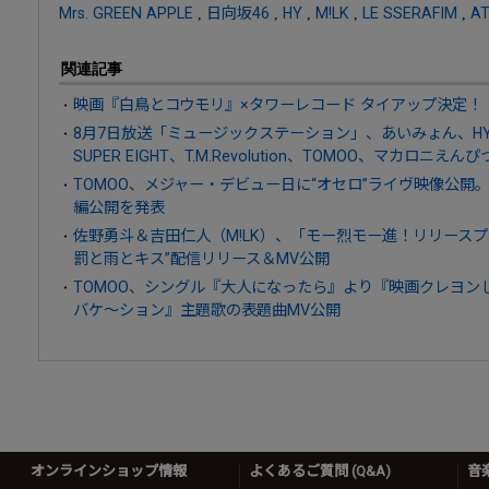
Mrs. GREEN APPLE
,
日向坂46
,
HY
,
M!LK
,
LE SSERAFIM
,
A
関連記事
映画『白鳥とコウモリ』×タワーレコード タイアップ決定！
8月7日放送「ミュージックステーション」、あいみょん、HY、AT
SUPER EIGHT、T.M.Revolution、TOMOO、マカロニえん
TOMOO、メジャー・デビュー日に“オセロ”ライヴ映像公開
編公開を発表
佐野勇斗＆吉田仁人（M!LK）、「モー烈モー進！リリースプ
罰と雨とキス”配信リリース＆MV公開
TOMOO、シングル『大人になったら』より『映画クレヨン
バケ～ション』主題歌の表題曲MV公開
オンラインショップ情報
よくあるご質問 (Q&A)
音