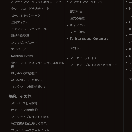
オンラインショップ売れ筋ランキング
オンラインショッピング
ニ
タワーレコード全店チャート
N
配送単位
セール＆キャンペーン
T
注文の確認
注目アイテム
b
キャンセル
インフォメーションメール
in
交換・返品
新規会員登録
T
For International Customers
ショッピングカート
イ
お知らせ
マイページ
K
店舗取置き/予約
Mi
マーケットプレイス
タワーレコードオンラインが選ばれる理
フ
マーケットプレイスはじめてガイド
由
ソ
はじめてのお客様へ
音
欲しい物リストの使い方
コレクション機能の使い方
規約、その他
メンバーズ利用規約
オンライン利用規約
マーケットプレイス利用規約
特定商取引法に基づく表示
プライバシーステートメント