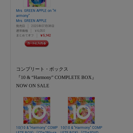
Mrs. GREEN APPLE on "H
armony"
Mrs. GREEN APPLE
発売日
2025年07月08日
通常価格
￥6,050
まとめてオフ
￥5,142
コンプリート・ボックス
『10 & “Harmony” COMPLETE BOX』
NOW ON SALE
10(10 & "Harmony" COMP
10(10 & "Harmony" COMP
LETE BOX) ［CD+2Blu-ra
LETE BOX) ［CD+3DVD