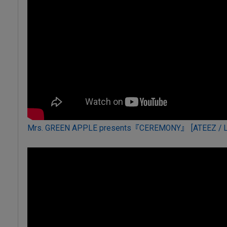
Mrs. GREEN APPLE presents『CEREMONY』 [ATEEZ / L