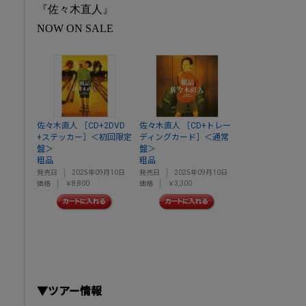
『佐々木直人』
NOW ON SALE
佐々木直人 ［CD+2DVD
佐々木直人 ［CD+トレー
+ステッカー］＜初回限定
ディングカード］＜通常
盤＞
盤＞
粗品
粗品
発売日
2025年09月10日
発売日
2025年09月10日
価格
￥8,800
価格
￥3,300
▼ツアー情報