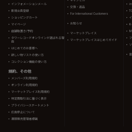
キャンセル
インフォメーションメール
in
交換・返品
新規会員登録
T
For International Customers
ショッピングカート
イ
お知らせ
マイページ
K
店舗取置き/予約
Mi
マーケットプレイス
タワーレコードオンラインが選ばれる理
フ
マーケットプレイスはじめてガイド
由
ソ
はじめてのお客様へ
音
欲しい物リストの使い方
コレクション機能の使い方
規約、その他
メンバーズ利用規約
オンライン利用規約
マーケットプレイス利用規約
特定商取引法に基づく表示
プライバシーステートメント
広告停止について
酒類販売管理者標識