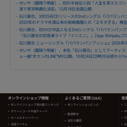
せいや（霜降り明星）、初の半自伝小説「人生を変えたコン
演で実写映画化決定。12月18日全国公開
石川晟也、3月25日CDリリースの2ndシングル『パパラン
2020年のドラマ共演以来の柴崎楓雅との「エモすぎる」再
石川晟也、初のCD作品となる2ndシングル『パパランパンプ
「石川晟也の初音楽ライブ「イニミニ」」Zepp Shinjuku (T
石川晟也 ニューシングル『パパランパンプッシュ』2026年3
せいや（霜降り明星）、本名「石川晟也」としてアーティス
ュー曲“オカンのLINE”MV公開。10月24日22時35分頃からYo
オンラインショップ情報
よくあるご質問 (Q&A)
音
オンラインショップ売れ筋ランキング
オンラインショッピング
ニ
タワーレコード全店チャート
N
配送単位
セール＆キャンペーン
T
注文の確認
注目アイテム
b