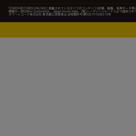
TOWER RECORDS ONLINEに掲載されているすべてのコンテンツ(記事、画像、音声デ
情報の一部はRovi Corporation.、japan music data、(株)シーディージャーナルより提供
タワーレコード株式会社 東京都公安委員会 古物商許可 第302191605310号