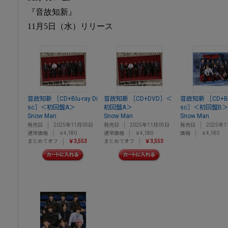
『音故知新』
11月5日（水）リリース
音故知新 ［CD+Blu-ray Di
音故知新 ［CD+DVD］＜
音故知新 ［CD+Blu
sc］＜初回盤A＞
初回盤A＞
sc］＜初回盤B＞
Snow Man
Snow Man
Snow Man
発売日
2025年11月05日
発売日
2025年11月05日
発売日
2025年1
通常価格
￥4,180
通常価格
￥4,180
価格
￥4,180
まとめてオフ
￥3,553
まとめてオフ
￥3,553