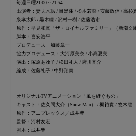
毎週日曜21:00～21:54
出演者：妻夫木聡 / 目黒蓮 / 松本若菜 / 安藤政信 / 高杉真宙
泉孝太郎 / 黒木瞳 / 沢村一樹 / 佐藤浩市
原作：早見和真「ザ・ロイヤルファミリー」（新潮文
脚本：喜安浩平
プロデュース：加藤章一
協力プロデュース：大河原美奈 / 小髙夏実
演出：塚原あゆ子 / 松田礼人 / 府川亮介
編成：佐藤礼子 / 中野翔貴
オリジナルTVアニメーション「風を継ぐもの」
キャスト：佐久間大介（Snow Man） / 梶裕貴 / 悠木碧
原作：アニプレックス／成井豊
監督：河村友宏
脚本：成井豊