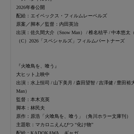
2026年春公開
配給：エイベックス・フィルムレーベルズ
原案／脚本／監督：内田英治
出演：佐久間大介（Snow Man） / 椎名桔平 / 中本悠太（
（C）2026「スペシャルズ」フィルムパートナーズ
『火喰鳥を、喰う』
大ヒット上映中
出演：水上恒司 / 山下美月 / 森田望智 / 吉澤健 / 豊田裕大
Man）
監督：本木克英
脚本：林民夫
原作：原浩「火喰鳥を、喰う」（角川ホラー文庫刊）
主題歌：マカロニえんぴつ “化け物”
配給：KADOKAWA、ギャガ