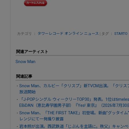
カテゴリ ：
タワーレコード オンライン ニュース
| タグ ：
STARTO
関連アーティスト
Snow Man
関連記事
Snow Man、カルビー「クリスプ」新TVCM出演。「クリ
放送開始
「J-POPシングル ウィークリーTOP30」発表。1位はtime
EBiDAN（恵比寿学園男子部）『Yes! 東京』（2026年7月3
Snow Man、「THE FIRST TAKE」初登場。新曲“グッ
レンジにて一発撮り披露
岩本照が出演。西武鉄道「じぶんを主語に。秩父」キャンペー