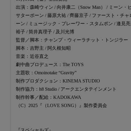
出演：森崎ウィン / 向井康二（Snow Man） / ミ
サターポーン / 藤原大祐 / 齊藤京子 / ファースト・
ーン / ミュージック・プレーワー・スタムポン / 逢見亮太 
裕子 / 筒井真理子 / 及川光博
監督／脚本：チャンプ・ウィーラチット・トンジラー（「2
脚本：吉野主 / 阿久根知昭
音楽：近谷直之
劇中曲プロデュース：The TOYS
主題歌：Omoinotake “Gravity”
制作プロダクション：KINEMA STUDIO
制作協力：h8 Studio / アークエンタテインメント
制作幹事／配給：KADOKAWA
（C）2025『（LOVE SONG）』製作委員会
『スペシャルズ』