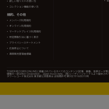
音
欲しい物リストの使い方
コレクション機能の使い方
規約、その他
メンバーズ利用規約
オンライン利用規約
マーケットプレイス利用規約
特定商取引法に基づく表示
プライバシーステートメント
広告停止について
酒類販売管理者標識
TOWER RECORDS ONLINEに掲載されているすべてのコンテンツ(記事、画像、音声デ
情報の一部はRovi Corporation.、japan music data、(株)シーディージャーナルより提供
タワーレコード株式会社 東京都公安委員会 古物商許可 第302191605310号