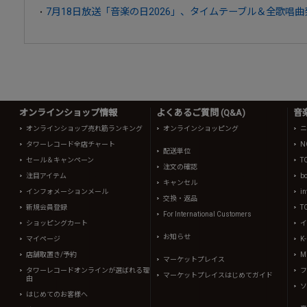
7月18日放送「音楽の日2026」、タイムテーブル＆全歌唱曲
オンラインショップ情報
よくあるご質問 (Q&A)
音
オンラインショップ売れ筋ランキング
オンラインショッピング
ニ
タワーレコード全店チャート
N
配送単位
セール＆キャンペーン
T
注文の確認
注目アイテム
b
キャンセル
インフォメーションメール
in
交換・返品
新規会員登録
T
For International Customers
ショッピングカート
イ
お知らせ
マイページ
K
店舗取置き/予約
Mi
マーケットプレイス
タワーレコードオンラインが選ばれる理
フ
マーケットプレイスはじめてガイド
由
ソ
はじめてのお客様へ