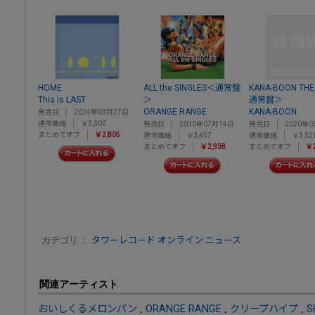
HOME
ALL the SINGLES＜通常盤
KANA-BOON THE
This is LAST
＞
通常盤＞
ORANGE RANGE
KANA-BOON
発売日
2024年03月27日
通常価格
￥3,300
発売日
2010年07月14日
発売日
2020年0
まとめてオフ
￥2,805
通常価格
￥3,457
通常価格
￥3,52
まとめてオフ
￥2,938
まとめてオフ
￥2
カテゴリ ：
タワーレコード オンライン ニュース
関連アーティスト
おいしくるメロンパン
,
ORANGE RANGE
,
クリープハイプ
,
S