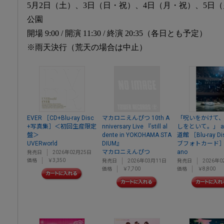
5月2日（土）、3日（日・祝）、4日（月・祝）、5日
公園
開場 9:00 / 開演 11:30 / 終演 20:35（各日とも予定）
※雨天決行（荒天の場合は中止）
EVER ［CD+Blu-ray Disc
マカロニえんぴつ 10th A
「呪いをかけて
+写真集］＜初回生産限定
nniversary Live 『still al
しをといて。」 a
盤＞
dente in YOKOHAMA STA
道館 ［Blu-ray D
UVERworld
DIUM』
ブフォトカード
マカロニえんぴつ
ano
発売日
2026年02月25日
価格
￥3,350
発売日
2026年03月11日
発売日
2026年0
価格
￥7,700
価格
￥8,800