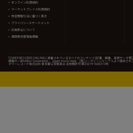
オンライン利用規約
マーケットプレイス利用規約
特定商取引法に基づく表示
プライバシーステートメント
広告停止について
酒類販売管理者標識
TOWER RECORDS ONLINEに掲載されているすべてのコンテンツ(記事、画像、音声デ
情報の一部はRovi Corporation.、japan music data、(株)シーディージャーナルより提供
タワーレコード株式会社 東京都公安委員会 古物商許可 第302191605310号