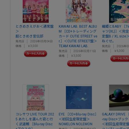
ときめきえがお＜通常盤
KAWAII LAB. BEST ALBU
織姫とBABY ［7i
＞
M ［CD+トレーディング
ャツ(XL)］＜完
超ときめき宣伝部
カード CUTIE STREET ve
定盤B / XL size
r.］＜CUTIE STREET盤＞
ねぐせ。
発売日
2026年03月04日
TEAM KAWAII LAB.
価格
￥3,500
発売日
2026年0
価格
￥6,300
発売日
2026年02月11日
価格
￥3,500
コレサワ LIVE TOUR 202
EYE ［CD+Blu-ray Disc］
GALAXY DRIVE 
5 あたしを選んだ君と行
＜初回生産限定盤＞
-ray Disc+ブ
く武道館 ［Blu-ray Disc
NOMELON NOLEMON
＜初回生産限定
+アクスタ］
ハンブレッダー