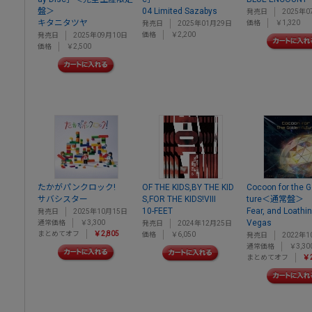
盤＞
04 Limited Sazabys
発売日
2025年0
キタニタツヤ
価格
￥1,320
発売日
2025年01月29日
価格
￥2,200
発売日
2025年09月10日
価格
￥2,500
たかがパンクロック!
OF THE KIDS,BY THE KID
Cocoon for the G
サバシスター
S,FOR THE KIDS!VIII
ture＜通常盤＞
10-FEET
Fear, and Loathin
発売日
2025年10月15日
Vegas
通常価格
￥3,300
発売日
2024年12月25日
まとめてオフ
￥2,805
価格
￥6,050
発売日
2022年1
通常価格
￥3,30
まとめてオフ
￥2