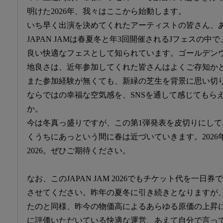
明けた2026年、我々はここから始動します。
いち早く出演を決めてくれたアーティストの皆さん、
JAPAN JAMは春夏冬と年3回開催されるJフェスの
良い快適なフェスとして知られています。ゴールデン
地良さは、近年参加してくれた皆さんはよくご存知か
また参加経験が無くても、新緑の芝生を背景に思い切り音楽
ならではの幸福な空気感を、SNSを通して感じてもら
か。
今は冬真っ盛りですが、この第1弾発表を皮切りにし
くうちにあっという間に春は近づいていきます。2026年の
2026。ぜひご期待ください。
なお、このJAPAN JAM 2026でもチケット代を一日券で1
させてください。昨年の夏冬に引き続きとなりますが、理由
たのと同様、昨今の物価高によるあらゆる原価の上昇
に評価いただいている快適な運営、あえて自分で言って