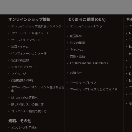
オンラインショップ情報
よくあるご質問 (Q&A)
音
オンラインショップ売れ筋ランキング
オンラインショッピング
ニ
タワーレコード全店チャート
N
配送単位
セール＆キャンペーン
T
注文の確認
注目アイテム
b
キャンセル
インフォメーションメール
in
交換・返品
新規会員登録
T
For International Customers
ショッピングカート
イ
お知らせ
マイページ
K
店舗取置き/予約
Mi
マーケットプレイス
タワーレコードオンラインが選ばれる理
フ
マーケットプレイスはじめてガイド
由
ソ
はじめてのお客様へ
音
欲しい物リストの使い方
コレクション機能の使い方
規約、その他
メンバーズ利用規約