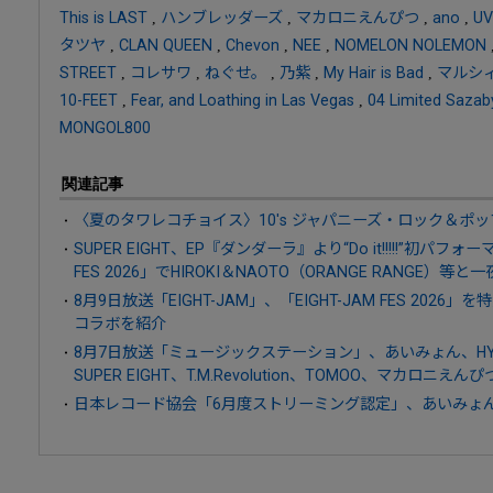
This is LAST
,
ハンブレッダーズ
,
マカロニえんぴつ
,
ano
,
UV
タツヤ
,
CLAN QUEEN
,
Chevon
,
NEE
,
NOMELON NOLEMON
STREET
,
コレサワ
,
ねぐせ。
,
乃紫
,
My Hair is Bad
,
マルシ
10-FEET
,
Fear, and Loathing in Las Vegas
,
04 Limited Sazab
MONGOL800
関連記事
〈夏のタワレコチョイス〉10's ジャパニーズ・ロック＆ポッ
SUPER EIGHT、EP『ダンダーラ』より“Do it!!!!!”初パフ
FES 2026」でHIROKI＆NAOTO（ORANGE RANGE）等
8月9日放送「EIGHT-JAM」、「EIGHT-JAM FES 20
コラボを紹介
8月7日放送「ミュージックステーション」、あいみょん、HY、AT
SUPER EIGHT、T.M.Revolution、TOMOO、マカロニえん
日本レコード協会「6月度ストリーミング認定」、あいみょん