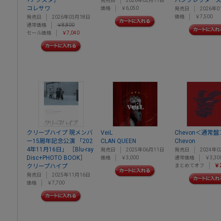
発売日
2026年02月11日
コレサワ
価格
￥6,050
発売日
2026年0
価格
￥7,500
発売日
2026年03月18日
通常価格
￥8,800
セール価格
￥7,040
クリープハイプ 現メンバ
VeiL
Chevon＜通常盤
ー15周年記念公演 「202
CLAN QUEEN
Chevon
4年11月16日」 ［Blu-ray
発売日
2025年06月11日
発売日
2024年0
Disc+PHOTO BOOK］
価格
￥3,000
通常価格
￥3,30
クリープハイプ
まとめてオフ
￥2
発売日
2025年11月16日
価格
￥7,700