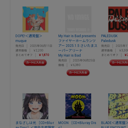
DOPE!＜通常盤＞
My Hair is Bad presents
PALEDUSK
muque
ファイヤーホームランツ
Paledusk
アー 2025.1.5 さいたまス
発売日
2025年06月11日
発売日
2025年1
ーパーアリーナ
通常価格
￥2,200
通常価格
￥3,30
まとめてオフ
￥1,870
My Hair is Bad
まとめてオフ
￥2
発売日
2025年06月25日
価格
￥6,380
まなざしは光 ［CD+Blu-r
MOON ［CD+Blu-ray Dis
BLADE＜通常盤
ay Disc］＜完全生産限定
c］
BLUE ENCOUNT