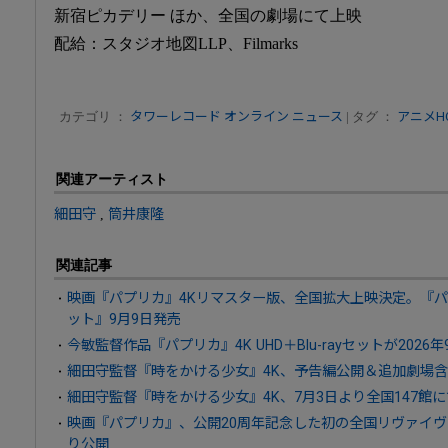
新宿ピカデリー ほか、全国の劇場にて上映
配給：スタジオ地図LLP、Filmarks
カテゴリ ：
タワーレコード オンライン ニュース
| タグ ：
アニメHOT
関連アーティスト
細田守
,
筒井康隆
関連記事
映画『パプリカ』4Kリマスター版、全国拡大上映決定。『パプリカ
ット』9月9日発売
今敏監督作品『パプリカ』4K UHD＋Blu-rayセットが2026
細田守監督『時をかける少女』4K、予告編公開＆追加劇場含
細田守監督『時をかける少女』4K、7月3日より全国147館
映画『パプリカ』、公開20周年記念した初の全国リヴァイヴァ
り公開