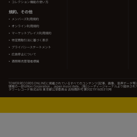
コレクション機能の使い方
規約、その他
メンバーズ利用規約
オンライン利用規約
マーケットプレイス利用規約
特定商取引法に基づく表示
プライバシーステートメント
広告停止について
酒類販売管理者標識
TOWER RECORDS ONLINEに掲載されているすべてのコンテンツ(記事、画像、音声デ
情報の一部はRovi Corporation.、japan music data、(株)シーディージャーナルより提供
タワーレコード株式会社 東京都公安委員会 古物商許可 第302191605310号