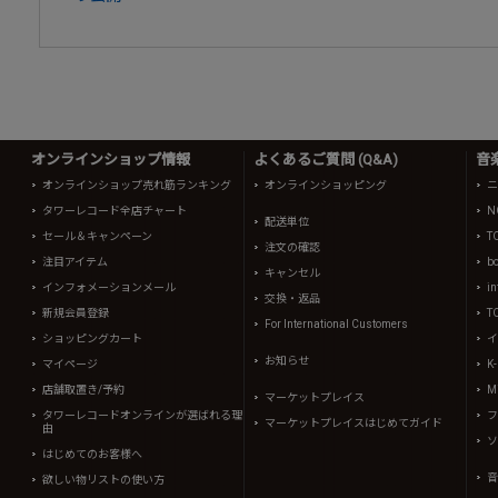
オンラインショップ情報
よくあるご質問 (Q&A)
音
オンラインショップ売れ筋ランキング
オンラインショッピング
ニ
タワーレコード全店チャート
N
配送単位
セール＆キャンペーン
T
注文の確認
注目アイテム
b
キャンセル
インフォメーションメール
in
交換・返品
新規会員登録
T
For International Customers
ショッピングカート
イ
お知らせ
マイページ
K
店舗取置き/予約
Mi
マーケットプレイス
タワーレコードオンラインが選ばれる理
フ
マーケットプレイスはじめてガイド
由
ソ
はじめてのお客様へ
音
欲しい物リストの使い方