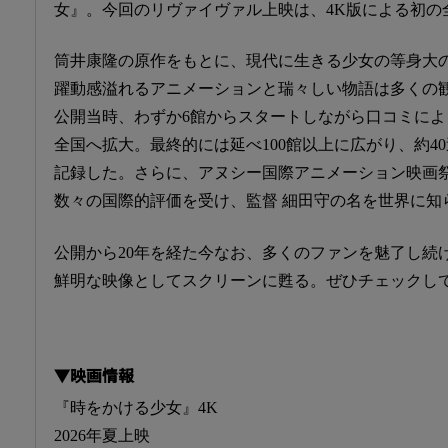
女』。今回のリヴァイヴァル上映は、4K版による初の
筒井康隆の原作をもとに、現代に生きる少女の等身大
躍動感溢れるアニメーションと瑞々しい物語は多くの観客
公開当時、わずか6館からスタートしながら口コミに
全国へ拡大。最終的には延べ100館以上に広がり、約4
記録した。さらに、アヌシー国際アニメーション映画
数々の国際的評価を受け、監督 細田守の名を世界に知
公開から20年を経た今なお、多くのファンを魅了し続
鮮明な映像としてスクリーンに甦る。ぜひチェックし
▼映画情報
『時をかける少女』4K
2026年夏上映