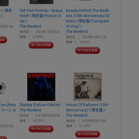
ills＜限定
Tell Your Friends / Acqua
Beauty Behind The Madn
l＞
inted＜限定盤/Picture Vi
ess (10th Anniversary Ed
nyl＞
ition)＜限定盤/Transpare
The Weeknd
nt Vinyl＞
10月31日
The Weeknd
発売日
2025年10月31日
価格
￥3,890
発売日
2025年10月17日
価格
￥8,290
row (Reta
Starboy (Deluxe Edition)
House Of Balloons (10rh
e)＜タワーレコ
The Weeknd
Anniversary)＜限定盤＞
The Weeknd
発売日
2023年09月22日
価格
￥3,390
発売日
2023年02月16日
価格
￥7,090
02月01日