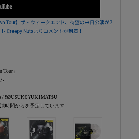
rs Til Dawn Tour】ザ・ウィークエンド、待望の来日公演が7
Creepy Nutsよりコメントが到着！
wn Tour」
ーム
 ¥ØU$UK€ ¥UK1MAT$U
開演時間からを予定しています