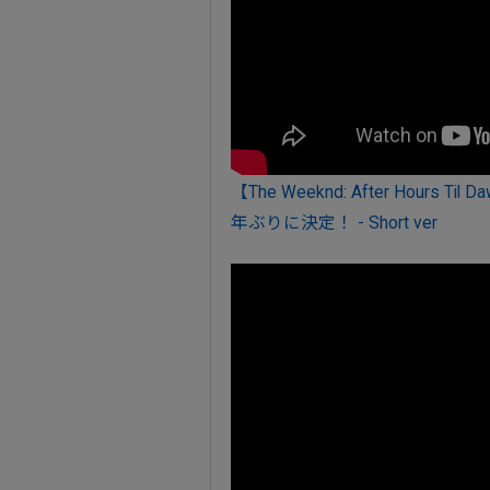
【The Weeknd: After Hou
年ぶりに決定！ - Short ver