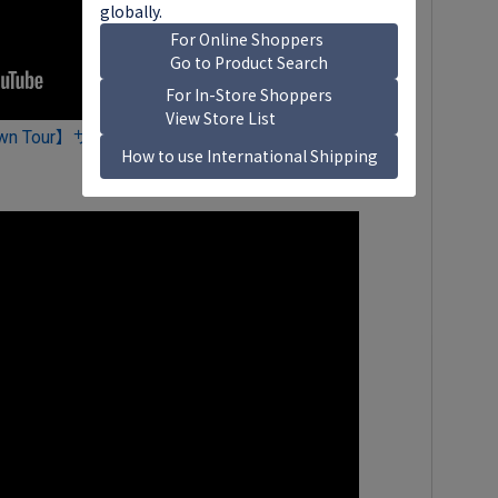
rs Til Dawn Tour】ザ・ウィークエンド、待望の来日公演が7