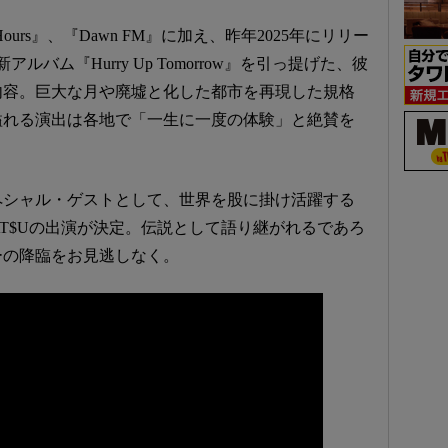
ours』、『Dawn FM』に加え、昨年2025年にリリー
バム『Hurry Up Tomorrow』を引っ提げた、彼
内容。巨大な月や廃墟と化した都市を再現した規格
溢れる演出は各地で「一生に一度の体験」と絶賛を
ペシャル・ゲストとして、世界を股に掛け活躍する
 ¥UK1MAT$Uの出演が決定。伝説として語り継がれるであろ
ーの降臨をお見逃しなく。