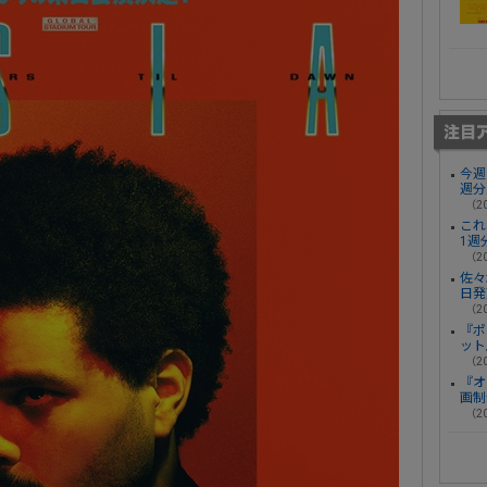
今週
週分
（20
これ
1週
（20
佐々
日発
（20
『ポ
ット
（20
『オ
画制
（20