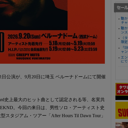
聴か
チャ
聴か
ンス
〈タ
限定
「S
ャン
エン
にて
る来日公演が、9月20日に埼玉 ベルーナドームにて開催
が米Billboard史上最大のヒット曲として認定される等、名実共
EEKND。今回の来日は、男性ソロ・アーティスト史
ム・ツアー「After Hours Til Dawn Tour」