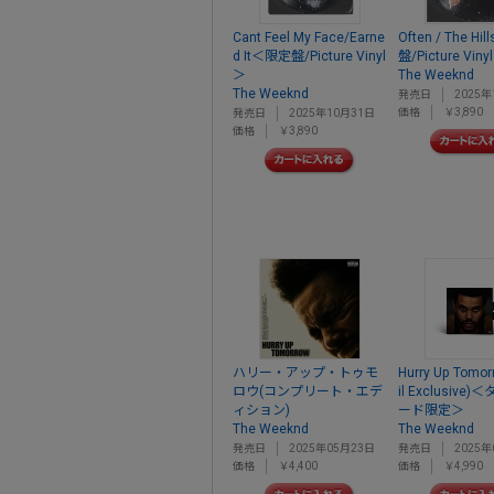
Cant Feel My Face/Earne
Often / The H
d It＜限定盤/Picture Vinyl
盤/Picture Viny
＞
The Weeknd
The Weeknd
発売日
2025年
価格
￥3,890
発売日
2025年10月31日
価格
￥3,890
ハリー・アップ・トゥモ
Hurry Up Tomor
ロウ(コンプリート・エデ
il Exclusiv
ィション)
ード限定＞
The Weeknd
The Weeknd
発売日
2025年05月23日
発売日
2025年
価格
￥4,400
価格
￥4,990