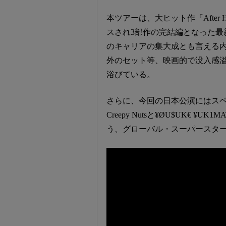
本ツアーは、大ヒット作『After H
スされ3部作の完結編となった最新アル
のキャリアの集大成とも言える
外のセット等、映画的で没入感
浴びている。
さらに、今回の日本公演にはス
Creepy Nutsと¥ØU$UK€
う、グローバル・スーパースタ