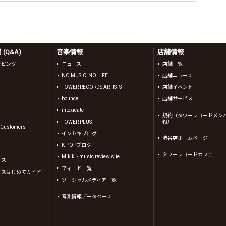
(Q&A)
音楽情報
店舗情報
ッピング
ニュース
店舗一覧
NO MUSIC, NO LIFE.
店舗ニュース
TOWER RECORDS ARTISTS
店舗イベント
bounce
店舗サービス
intoxicate
規約（タワーレコードメン
約）
TOWER PLUS+
l Customers
イントキブログ
渋谷店ホームページ
K-POPブログ
タワーレコードカフェ
Mikiki - music review site
イス
フィード一覧
イスはじめてガイド
ソーシャルメディア一覧
音楽情報データベース