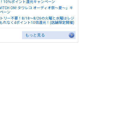
！10％ポイント還元キャンペーン
WITCH ON! タワレコ オーディオ祭～夏～」キ
ペーン
トリー不要！8/18～8/26の火曜と水曜はレジ
もれなくdポイント10倍還元！(店舗限定開催)
もっと見る