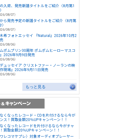
の入荷、発売新譜タイトルをご紹介〈8月第1
〉
26/08/07）
から発売予定の新譜タイトルをご紹介〈8月第
分〉
26/08/07）
木希フォトエッセイ 『Natural』2026年10月2
売
26/08/06）
ムポムプリン30周年 ポムポムヒーローマスコ
』2026年9月9日発売
26/08/06）
デュッセイア クリストファー・ノーランの映
作現場』2026年9月11日発売
26/08/06）
もっと見る
なくなったレコード・CDを片付けるなら今が
ンス！買取金額20％UPキャンペーン！！
なくなったレコードを片付けるなら今がチャ
！買取金額20％UPキャンペーン！！
ワレコマケプレ〉対象オーディオプレーヤー