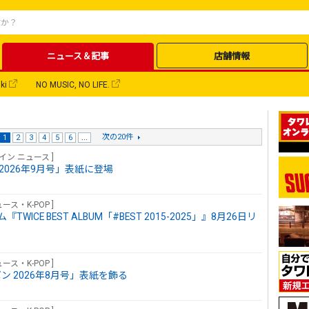
ニュース＆記事
店舗情報
ki
NO MUSIC, NO LIFE.
次の20件
1
2
3
4
5
6
...
ライン ニュース ]
 2026年9月号」表紙に登場
ース・K-POP ]
ICE BEST ALBUM「#BEST 2015-2025」』8月26日リ
ース・K-POP ]
ポン 2026年8月号」表紙を飾る