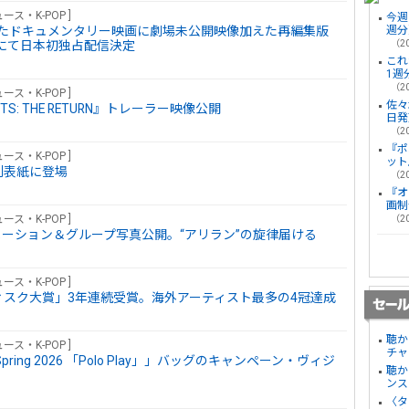
ース・K-POP ]
今週
念したドキュメンタリー映画に劇場未公開映像加えた再編集版
週分
ino」にて日本初独占配信決定
（20
これ
1週
（20
ース・K-POP ]
佐々
TS: THE RETURN』トレーラー映像公開
日発
（20
『ポ
ース・K-POP ]
ット
」増刊表紙に登場
（20
『オ
画制
ース・K-POP ]
（20
アニメーション＆グループ写真公開。“アリラン”の旋律届ける
ース・K-POP ]
ルドディスク大賞」3年連続受賞。海外アーティスト最多の4冠達成
聴か
ース・K-POP ]
チャ
ring 2026 「Polo Play」」バッグのキャンペーン・ヴィジ
聴か
ンス
〈タ