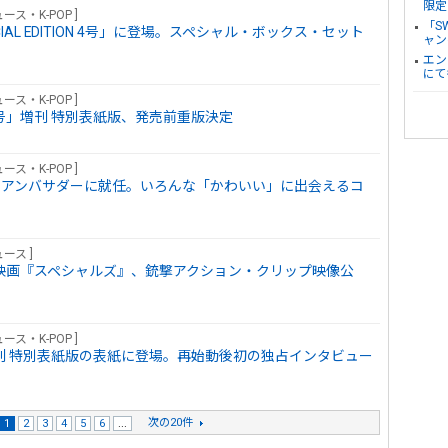
限定
ース・K-POP ]
「S
ea SPECIAL EDITION 4号」に登場。スペシャル・ボックス・セット
ャン
エン
にて
ース・K-POP ]
年4月号」増刊 特別表紙版、発売前重版決定
ース・K-POP ]
ブランド・アンバサダーに就任。いろんな「かわいい」に出会えるコ
ース ]
主演映画『スペシャルズ』、銃撃アクション・クリップ映像公
ース・K-POP ]
月号」増刊 特別表紙版の表紙に登場。再始動後初の独占インタビュー
次の20件
1
2
3
4
5
6
...