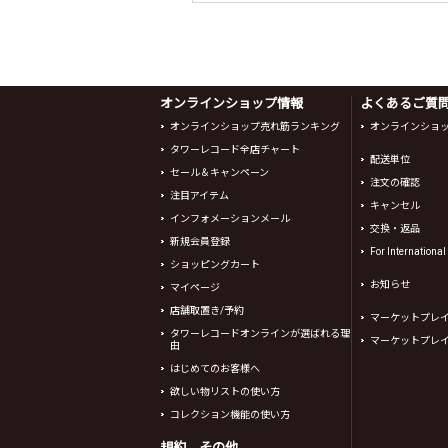
オンラインショップ情報
よくあるご質問 
オンラインショップ売れ筋ランキング
オンラインショ
タワーレコード全店チャート
配送単位
セール＆キャンペーン
注文の確認
注目アイテム
キャンセル
インフォメーションメール
交換・返品
新規会員登録
For Internationa
ショッピングカート
お知らせ
マイページ
店舗取置き/予約
マーケットプレ
タワーレコードオンラインが選ばれる理
マーケットプレ
由
はじめてのお客様へ
欲しい物リストの使い方
コレクション機能の使い方
規約、その他