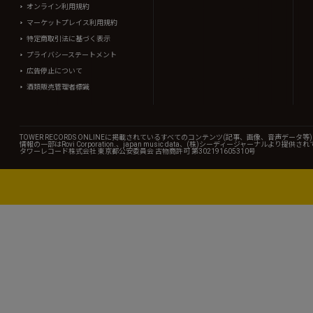
オンライン利用規約
マーケットプレイス利用規約
特定商取引法に基づく表示
プライバシーステートメント
広告停止について
酒類販売管理者標識
TOWER RECORDS ONLINEに掲載されているすべてのコンテンツ(記事、画像、音声デ
情報の一部はRovi Corporation.、japan music data、(株)シーディージャーナルより提供
タワーレコード株式会社 東京都公安委員会 古物商許可 第302191605310号