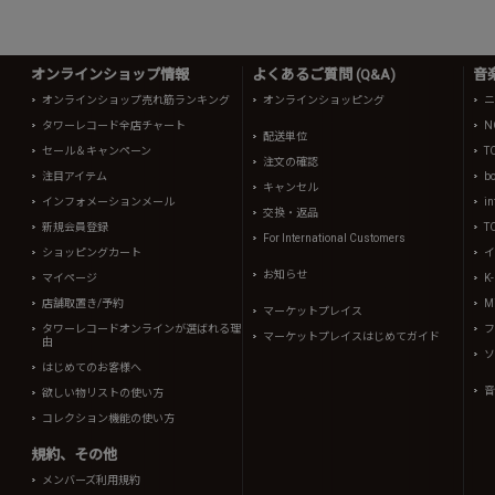
オンラインショップ情報
よくあるご質問 (Q&A)
音
オンラインショップ売れ筋ランキング
オンラインショッピング
ニ
タワーレコード全店チャート
N
配送単位
セール＆キャンペーン
T
注文の確認
注目アイテム
b
キャンセル
インフォメーションメール
in
交換・返品
新規会員登録
T
For International Customers
ショッピングカート
イ
お知らせ
マイページ
K
店舗取置き/予約
Mi
マーケットプレイス
タワーレコードオンラインが選ばれる理
フ
マーケットプレイスはじめてガイド
由
ソ
はじめてのお客様へ
音
欲しい物リストの使い方
コレクション機能の使い方
規約、その他
メンバーズ利用規約