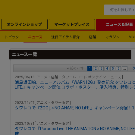
オンラインショップ
マーケットプレイス
ニュース＆記事
トピック
ニュース
注目アイテム紹介
店舗
マガジン
Miki
前の20件
次
1
2
3
4
5
6
...
2025/06/18[ アニメ・店舗・タワーレコード オンライン ニュース ]
浦島坂田船、ニューアルバム『WARN12G』発売記念 タワレコとスペ
LIFE.」キャンペーン開催 コラボ・ポスター、購入特典、特別
2023/11/07[ アニメ・タワー限定 ]
タワレコで『ŹOOĻ × NO ANiME, NO LiFE.』キャンペーン開催
2023/10/31[ アニメ・タワー限定 ]
タワレコで『Paradox Live THE ANIMATION × NO ANIME, N
催