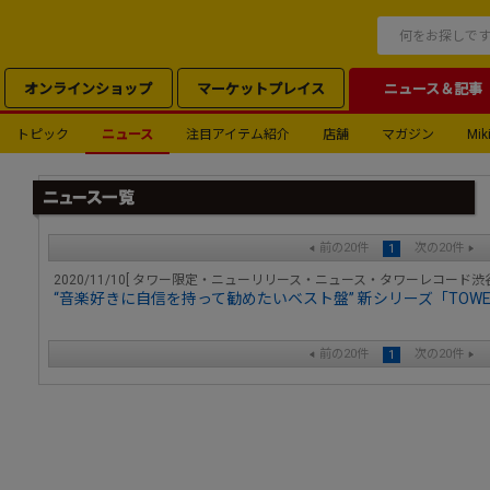
オンラインショップ
マーケットプレイス
ニュース＆記事
トピック
ニュース
注目アイテム紹介
店舗
マガジン
Miki
前の20件
次の20件
1
2020/11/10[ タワー限定・ニューリリース・ニュース・タワーレコード
“音楽好きに自信を持って勧めたいベスト盤” 新シリーズ「TOWER R
前の20件
次の20件
1