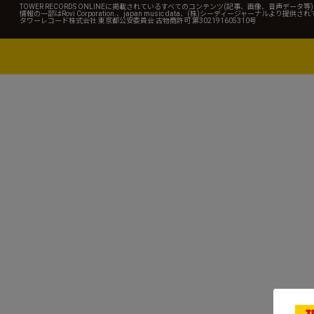
TOWER RECORDS ONLINEに掲載されているすべてのコンテンツ(記事、画像、音声デ
情報の一部はRovi Corporation.、japan music data、(株)シーディージャーナルより提供
タワーレコード株式会社 東京都公安委員会 古物商許可 第302191605310号