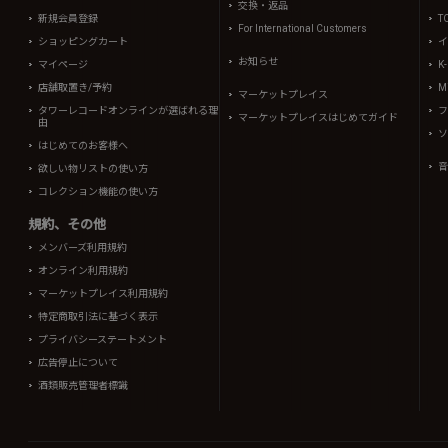
交換・返品
新規会員登録
T
For International Customers
ショッピングカート
イ
お知らせ
マイページ
K
店舗取置き/予約
Mi
マーケットプレイス
タワーレコードオンラインが選ばれる理
フ
マーケットプレイスはじめてガイド
由
ソ
はじめてのお客様へ
音
欲しい物リストの使い方
コレクション機能の使い方
規約、その他
メンバーズ利用規約
オンライン利用規約
マーケットプレイス利用規約
特定商取引法に基づく表示
プライバシーステートメント
広告停止について
酒類販売管理者標識