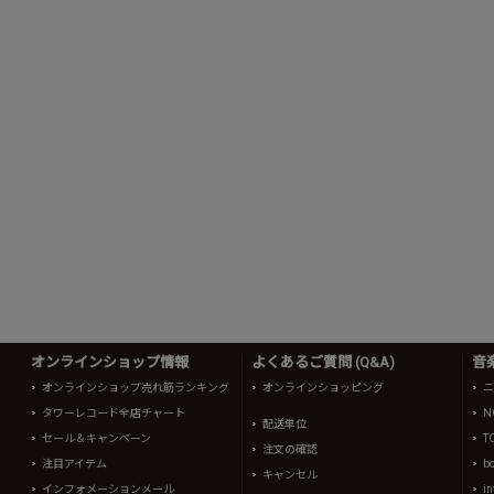
オンラインショップ情報
よくあるご質問 (Q&A)
音
オンラインショップ売れ筋ランキング
オンラインショッピング
ニ
タワーレコード全店チャート
N
配送単位
セール＆キャンペーン
T
注文の確認
注目アイテム
b
キャンセル
インフォメーションメール
in