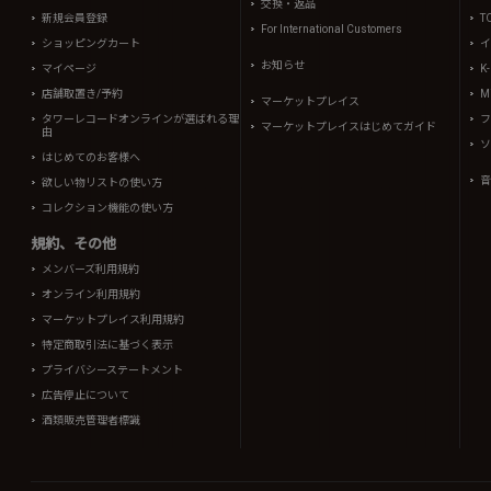
交換・返品
新規会員登録
T
For International Customers
ショッピングカート
イ
お知らせ
マイページ
K
店舗取置き/予約
Mi
マーケットプレイス
タワーレコードオンラインが選ばれる理
フ
マーケットプレイスはじめてガイド
由
ソ
はじめてのお客様へ
音
欲しい物リストの使い方
コレクション機能の使い方
規約、その他
メンバーズ利用規約
オンライン利用規約
マーケットプレイス利用規約
特定商取引法に基づく表示
プライバシーステートメント
広告停止について
酒類販売管理者標識