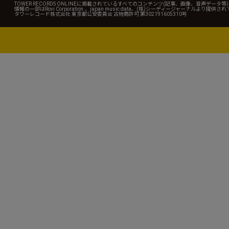
TOWER RECORDS ONLINEに掲載されているすべてのコンテンツ(記事、画像、音声デ
情報の一部はRovi Corporation.、japan music data、(株)シーディージャーナルより提供
タワーレコード株式会社 東京都公安委員会 古物商許可 第302191605310号