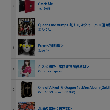
Catch Me
3
東方神起
Queens are trumps -切り札はクイーン-＜通
4
SCANDAL
Force＜通常盤＞
5
Superfly
キス＜初回生産限定特別価格盤＞
6
Carly Rae Jepsen
One of A Kind : G-Dragon 1st Mini Album (Gold 
7
G-DRAGON (from BIGBANG)
坩堝の電圧＜通常盤＞