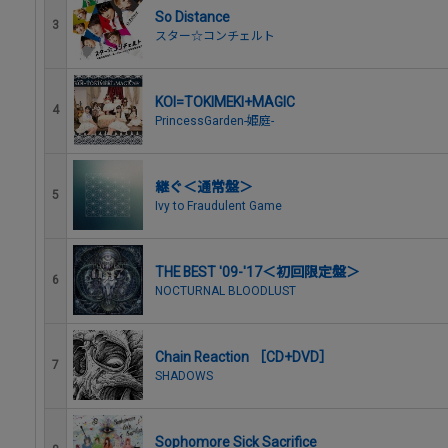
So Distance
3
スター☆コンチェルト
KOI=TOKIMEKI+MAGIC
4
PrincessGarden-姫庭-
継ぐ＜通常盤＞
5
Ivy to Fraudulent Game
THE BEST '09-'17＜初回限定盤＞
6
NOCTURNAL BLOODLUST
Chain Reaction ［CD+DVD］
7
SHADOWS
Sophomore Sick Sacrifice