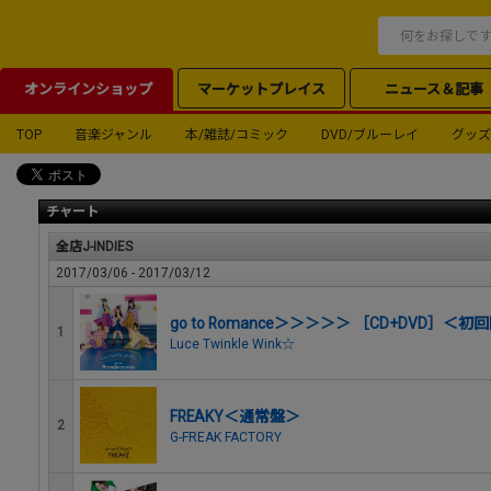
オンラインショップ
マーケットプレイス
ニュース＆記事
TOP
音楽ジャンル
本/雑誌/コミック
DVD/ブルーレイ
グッズ
チャート
全店J-INDIES
2017/03/06 - 2017/03/12
go to Romance＞＞＞＞＞ ［CD+DVD］＜
1
Luce Twinkle Wink☆
FREAKY＜通常盤＞
2
G-FREAK FACTORY