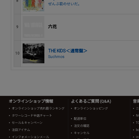
8
ぜんぶ君のせいだ。
六花
9
THE KIDS＜通常盤＞
10
Suchmos
オンラインショップ情報
よくあるご質問 (Q&A)
音
オンラインショップ売れ筋ランキング
オンラインショッピング
ニ
タワーレコード全店チャート
N
配送単位
セール＆キャンペーン
T
注文の確認
注目アイテム
b
キャンセル
インフォメーションメール
in