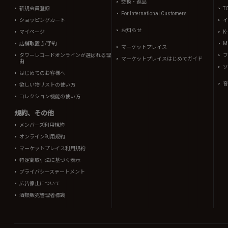
交換・返品
新規会員登録
T
For International Customers
ショッピングカート
イ
お知らせ
マイページ
K
店舗取置き/予約
Mi
マーケットプレイス
タワーレコードオンラインが選ばれる理
フ
マーケットプレイスはじめてガイド
由
ソ
はじめてのお客様へ
音
欲しい物リストの使い方
コレクション機能の使い方
規約、その他
メンバーズ利用規約
オンライン利用規約
マーケットプレイス利用規約
特定商取引法に基づく表示
プライバシーステートメント
広告停止について
酒類販売管理者標識