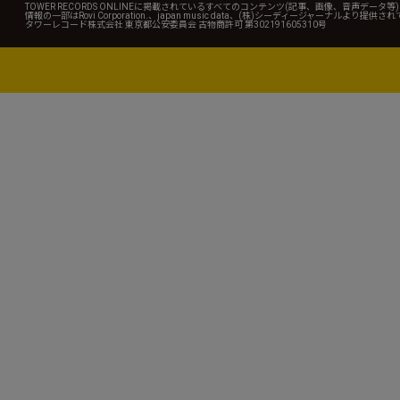
TOWER RECORDS ONLINEに掲載されているすべてのコンテンツ(記事、画像、音声デ
情報の一部はRovi Corporation.、japan music data、(株)シーディージャーナルより提供
タワーレコード株式会社 東京都公安委員会 古物商許可 第302191605310号