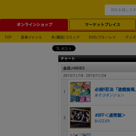
オンラインショップ
マーケットプレイス
TOP
音楽ジャンル
本/雑誌/コミック
DVD/ブルーレイ
グッズ
チャート
全店J-INDIES
2019/11/18 - 2019/11/24
必殺!!忍法「遊戯旋風」
1
あそびダンジョン
#BFF＜通常盤＞
2
BUZZ-ER.