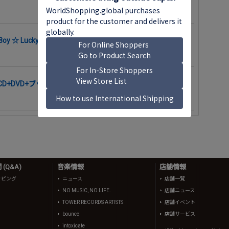
 Boy ☆ Lucky Days
G ［CD+DVD+ブックレット］＜限定盤TYPE-A＞
(Q&A)
音楽情報
店舗情報
ッピング
ニュース
店舗一覧
NO MUSIC, NO LIFE.
店舗ニュース
TOWER RECORDS ARTISTS
店舗イベント
bounce
店舗サービス
intoxicate