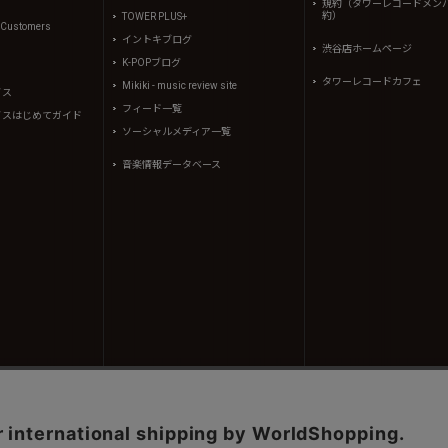
規約（タワーレコードメン
約）
TOWER PLUS+
l Customers
イントキブログ
渋谷店ホームページ
K-POPブログ
タワーレコードカフェ
Mikiki - music review site
イス
フィード一覧
イスはじめてガイド
ソーシャルメディア一覧
音楽情報データベース