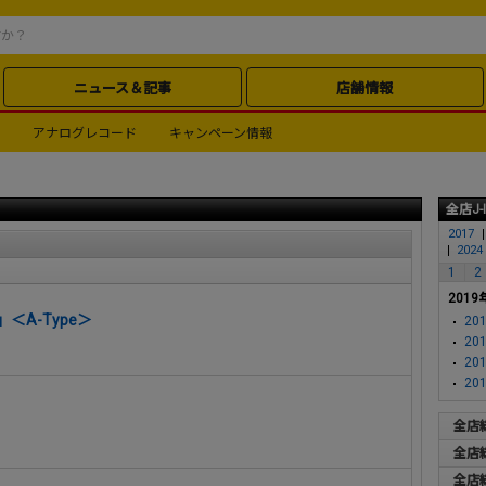
ニュース＆記事
店舗情報
アナログレコード
キャンペーン情報
全店J-
2017
2024
1
2
2019
＜A-Type＞
201
201
201
201
全店
全店
全店