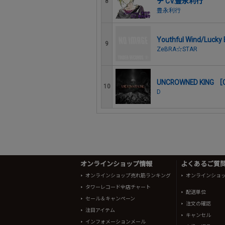
チ CV.豊永利行
8
豊永利行
Youthful Wind/Lucky
9
ZeBRA☆STAR
UNCROWNED KIN
10
D
オンラインショップ情報
よくあるご質問 
オンラインショップ売れ筋ランキング
オンラインショ
タワーレコード全店チャート
配送単位
セール＆キャンペーン
注文の確認
注目アイテム
キャンセル
インフォメーションメール