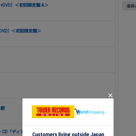
 ［CD+DVD］＜初回限定盤:A＞
全店J-
［CD+DVD］＜初回限定盤＞
季節
D「ディア ヴォーカリスト Evolve」エントリーNo.5 モモ