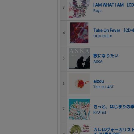
I AM WHAT I AM
3
Royz
Take On Fever 
4
OLDCODEX
歌になりたい
5
ASKA
aizou
6
This is LAST
きっと、はじまりの
7
RYUTist
カレはヴォーカリスト C