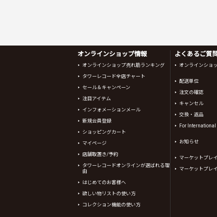
オンラインショップ情報
よくあるご質問 
オンラインショップ売れ筋ランキング
オンラインショ
タワーレコード全店チャート
配送単位
セール＆キャンペーン
注文の確認
注目アイテム
キャンセル
インフォメーションメール
交換・返品
新規会員登録
For Internationa
ショッピングカート
お知らせ
マイページ
店舗取置き/予約
マーケットプレ
タワーレコードオンラインが選ばれる理
マーケットプレ
由
はじめてのお客様へ
欲しい物リストの使い方
コレクション機能の使い方