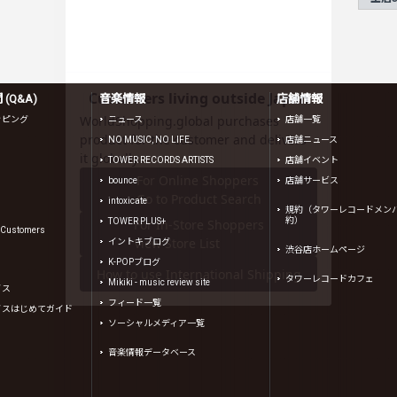
(Q&A)
音楽情報
店舗情報
ッピング
ニュース
店舗一覧
NO MUSIC, NO LIFE.
店舗ニュース
TOWER RECORDS ARTISTS
店舗イベント
bounce
店舗サービス
intoxicate
規約（タワーレコードメン
約）
TOWER PLUS+
l Customers
イントキブログ
渋谷店ホームページ
K-POPブログ
タワーレコードカフェ
Mikiki - music review site
イス
フィード一覧
イスはじめてガイド
ソーシャルメディア一覧
音楽情報データベース