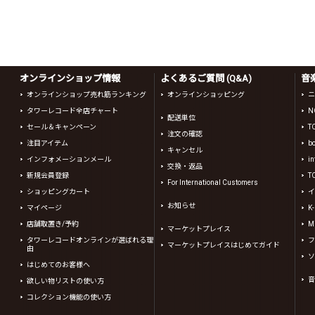
オンラインショップ情報
よくあるご質問 (Q&A)
音
オンラインショップ売れ筋ランキング
オンラインショッピング
ニ
タワーレコード全店チャート
N
配送単位
セール＆キャンペーン
T
注文の確認
注目アイテム
b
キャンセル
インフォメーションメール
in
交換・返品
新規会員登録
T
For International Customers
ショッピングカート
イ
お知らせ
マイページ
K
店舗取置き/予約
Mi
マーケットプレイス
タワーレコードオンラインが選ばれる理
フ
マーケットプレイスはじめてガイド
由
ソ
はじめてのお客様へ
音
欲しい物リストの使い方
コレクション機能の使い方