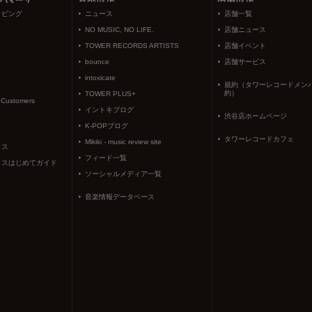
ッピング
ニュース
店舗一覧
NO MUSIC, NO LIFE.
店舗ニュース
TOWER RECORDS ARTISTS
店舗イベント
bounce
店舗サービス
intoxicate
規約（タワーレコードメン
約）
TOWER PLUS+
l Customers
イントキブログ
渋谷店ホームページ
K-POPブログ
タワーレコードカフェ
Mikiki - music review site
イス
フィード一覧
イスはじめてガイド
ソーシャルメディア一覧
音楽情報データベース