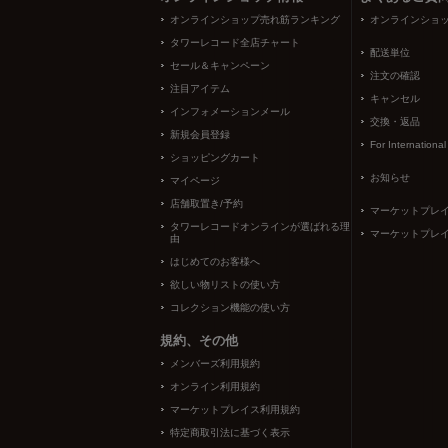
オンラインショップ売れ筋ランキング
オンラインショ
タワーレコード全店チャート
配送単位
セール＆キャンペーン
注文の確認
注目アイテム
キャンセル
インフォメーションメール
交換・返品
新規会員登録
For Internationa
ショッピングカート
お知らせ
マイページ
店舗取置き/予約
マーケットプレ
タワーレコードオンラインが選ばれる理
マーケットプレ
由
はじめてのお客様へ
欲しい物リストの使い方
コレクション機能の使い方
規約、その他
メンバーズ利用規約
オンライン利用規約
マーケットプレイス利用規約
特定商取引法に基づく表示