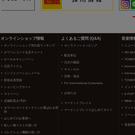
3
4
オンラインショップ情報
よくあるご質問 (Q&A)
音楽情
オンラインショップ売れ筋ランキング
オンラインショッピング
ニュー
タワーレコード全店チャート
NO MUS
配送単位
セール＆キャンペーン
TOWER
注文の確認
注目アイテム
bounce
キャンセル
インフォメーションメール
intoxic
交換・返品
新規会員登録
TOWER
For International Customers
ショッピングカート
イント
お知らせ
マイページ
K-PO
店舗取置き/予約
Mikiki -
マーケットプレイス
タワーレコードオンラインが選ばれる理
フィー
マーケットプレイスはじめてガイド
由
ソーシ
はじめてのお客様へ
音楽情
欲しい物リストの使い方
コレクション機能の使い方