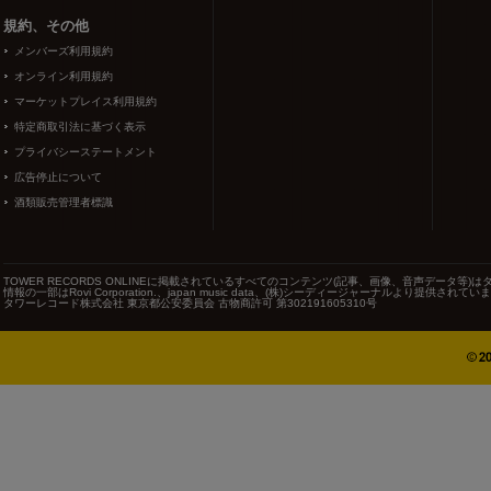
規約、その他
メンバーズ利用規約
オンライン利用規約
マーケットプレイス利用規約
特定商取引法に基づく表示
プライバシーステートメント
広告停止について
酒類販売管理者標識
TOWER RECORDS ONLINEに掲載されているすべてのコンテンツ(記事、画像、音声データ
情報の一部はRovi Corporation.、japan music data、(株)シーディージャーナルより提供されてい
タワーレコード株式会社 東京都公安委員会 古物商許可 第302191605310号